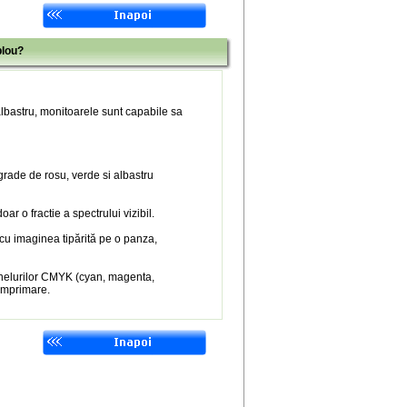
blou?
 albastru, monitoarele sunt capabile sa
 grade de rosu, verde si albastru
r o fractie a spectrului vizibil.
 cu imaginea tipărită pe o panza,
nelurilor CMYK (cyan, magenta,
 imprimare.