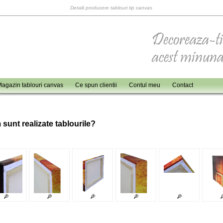
Detalii producere tablouri tip canvas
agazin tablouri canvas
Ce spun clientii
Contul meu
Contact
 sunt realizate tablourile?