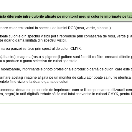
ista diferente intre culorile afisate pe monitorul meu si culorile imprimate pe ta
oare color emit culori in spectrul de lumini RGB(rosu, verde, albastru).
toate culorile din spectrul vizibil pot fi reproduse prin comasarea de roşu, verde şi
ze doar o gamă limitată din spectrul vizibil.
marea panzei se face prin spectrul de culori CMYK.
albastru), magenta(rosu) şi pigmenţii galben sunt folositi ca filtre, creeand diferite
u a produce o gama selectiva de culori spectrale.
 monitoarele, imprimantele photo profesionale produc o gamă de culori, care este doa
urmare acelaşi imagine afişata pe un monitor de calculator poate să nu fie identica
entele fiind vizibile la doar o gama de culori.
semenea, deoarece procesele de imprimare, cum ar fi compensarea utilizararii cer
n, negru) in artă digitală trebuie să fie mai intai convertite in culoari CMYK, pentru