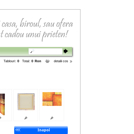
Tablouri:
0
Total:
0
Ron
detalii cos