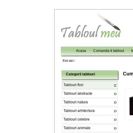
Acasa
Comanda-ti tabloul
M
Esti aici :
C
um
Categorii tablouri
Tablouri flori
Tablouri abstracte
Tablouri natura
Tablouri arhitectura
Tablouri celebre
Tablouri animale