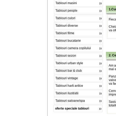
Tablouri masini
1.Cu
Tablouri people
Tablouri culori
Fieca
Tablouri diverse
Chei
va of
Tablouri filme
Tablouri bucatarie
Tablouri camera copilului
2. C
Tablouri sezon
Tablouri urban style
Am al
mai e
Tablouri bar & club
Panza
Tablouri vintage
valoa
va fa
Tablouri harti antice
Cerne
Tablouri ilustratii
impre
Tablouri saloane/spa
Sasiu
total
oferte speciale tablouri