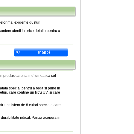
elor mai exigente gusturi.
untem atenti la orice detaliu pentru a
 un produs care sa multumeasca cel
atata special pentru a reda si pune in
eturi, care contine un filtru UV, si care
tr-un sistem de 8 culori speciale care
 durabilitate ridicat. Panza acopera in