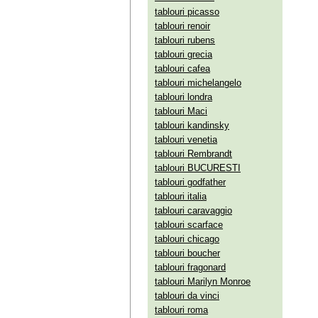
tablouri picasso
tablouri renoir
tablouri rubens
tablouri grecia
tablouri cafea
tablouri michelangelo
tablouri londra
tablouri Maci
tablouri kandinsky
tablouri venetia
tablouri Rembrandt
tablouri BUCURESTI
tablouri godfather
tablouri italia
tablouri caravaggio
tablouri scarface
tablouri chicago
tablouri boucher
tablouri fragonard
tablouri Marilyn Monroe
tablouri da vinci
tablouri roma