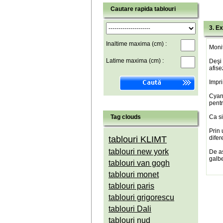
Cautare rapida tablouri
3. Ex
Inaltime maxima (cm) :
Monit
Latime maxima (cm) :
Deşi 
afise
Impri
Cyan(
pentr
Tag clouds
Ca si
Prin 
tablouri KLIMT
difer
tablouri new york
De a
galbe
tablouri van gogh
tablouri monet
tablouri paris
tablouri grigorescu
tablouri Dali
tablouri nud