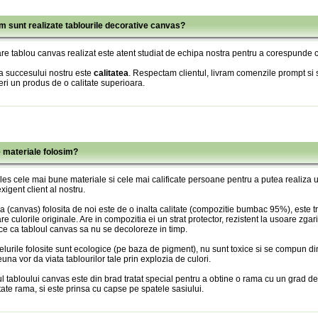
m sunt realizate tablourile decorative canvas?
re tablou canvas realizat este atent studiat de echipa nostra pentru a corespunde c
a succesului nostru este
calitatea
. Respectam clientul, livram comenzile prompt si s
eri un produs de o calitate superioara.
e materiale folosim?
es cele mai bune materiale si cele mai calificate persoane pentru a putea realiza
xigent client al nostru.
 (canvas) folosita de noi este de o inalta calitate (compozitie bumbac 95%), este tr
re culorile originale. Are in compozitia ei un strat protector, rezistent la usoare zgari
ce ca tabloul canvas sa nu se decoloreze in timp.
lurile folosite sunt ecologice (pe baza de pigment), nu sunt toxice si se compun din
una vor da viata tablourilor tale prin explozia de culori.
l tabloului canvas este din brad tratat special pentru a obtine o rama cu un grad de
itate rama, si este prinsa cu capse pe spatele sasiului.