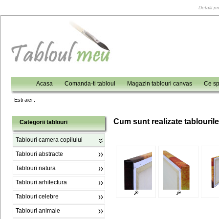
Detalii p
Acasa
Comanda-ti tabloul
Magazin tablouri canvas
Ce sp
Esti aici :
C
um sunt realizate tablouril
Categorii tablouri
Tablouri camera copilului
Tablouri abstracte
Tablouri natura
Tablouri arhitectura
Tablouri celebre
Tablouri animale