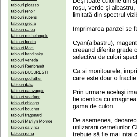
Deşi toate culorile din 
tablouri picasso
roşu, verde şi albastru
tablouri renoir
limitată din spectrul vizib
tablouri rubens
tablouri grecia
Imprimarea panzei se fa
tablouri cafea
tablouri michelangelo
tablouri londra
Cyan(albastru), magenta(
tablouri Maci
creeand diferite grade 
tablouri kandinsky
selectiva de culori spect
tablouri venetia
tablouri Rembrandt
Ca si monitoarele, impr
tablouri BUCURESTI
care este doar o fractie 
tablouri godfather
tablouri italia
tablouri caravaggio
Prin urmare acelaşi ima
tablouri scarface
fie identica cu imaginea 
tablouri chicago
gama de culori.
tablouri boucher
tablouri fragonard
De asemenea, deoarece
tablouri Marilyn Monroe
utilizararii cernelurilo
tablouri da vinci
trebuie să fie mai intai
tablouri roma