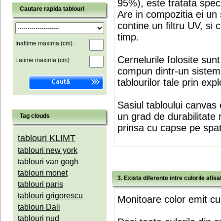
95%), este tratata speci
Cautare rapida tablouri
Are in compozitia ei un 
contine un filtru UV, si
timp.
Inaltime maxima (cm) :
Cernelurile folosite sun
Latime maxima (cm) :
compun dintr-un sistem 
tablourilor tale prin expl
Sasiul tabloului canvas 
un grad de durabilitate 
Tag clouds
prinsa cu capse pe spate
tablouri KLIMT
tablouri new york
tablouri van gogh
tablouri monet
3. Exista diferente intre culorile afi
tablouri paris
tablouri grigorescu
Monitoare color emit cul
tablouri Dali
tablouri nud