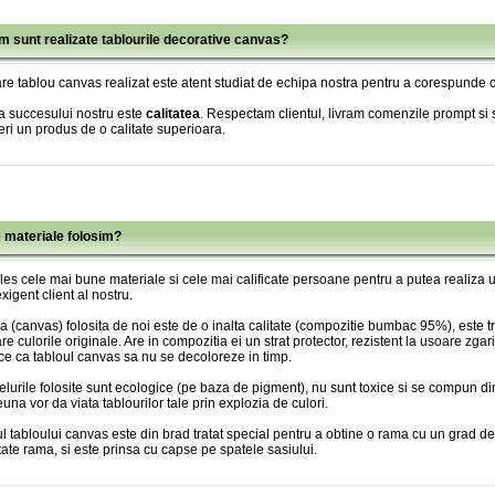
m sunt realizate tablourile decorative canvas?
re tablou canvas realizat este atent studiat de echipa nostra pentru a corespunde c
a succesului nostru este
calitatea
. Respectam clientul, livram comenzile prompt si s
eri un produs de o calitate superioara.
e materiale folosim?
es cele mai bune materiale si cele mai calificate persoane pentru a putea realiza
xigent client al nostru.
 (canvas) folosita de noi este de o inalta calitate (compozitie bumbac 95%), este tr
re culorile originale. Are in compozitia ei un strat protector, rezistent la usoare zgari
ce ca tabloul canvas sa nu se decoloreze in timp.
lurile folosite sunt ecologice (pe baza de pigment), nu sunt toxice si se compun din
una vor da viata tablourilor tale prin explozia de culori.
l tabloului canvas este din brad tratat special pentru a obtine o rama cu un grad de
itate rama, si este prinsa cu capse pe spatele sasiului.