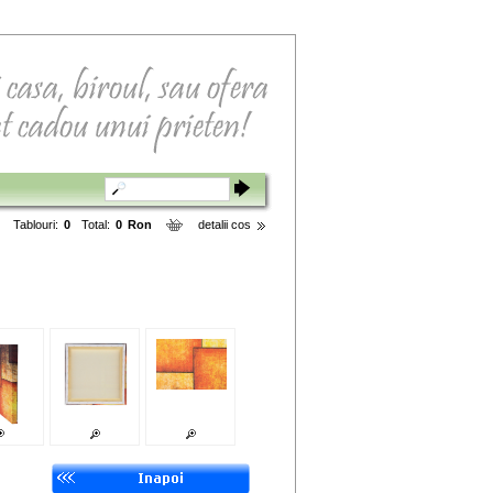
Tablouri:
0
Total:
0
Ron
detalii cos