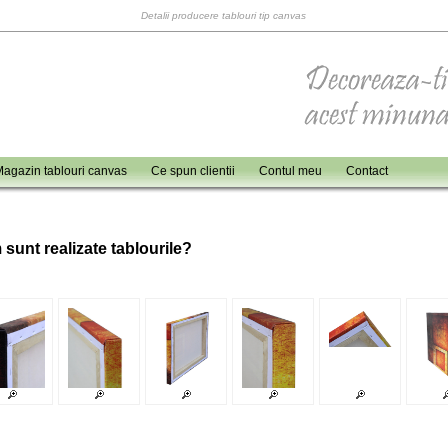
Detalii producere tablouri tip canvas
agazin tablouri canvas
Ce spun clientii
Contul meu
Contact
 sunt realizate tablourile?