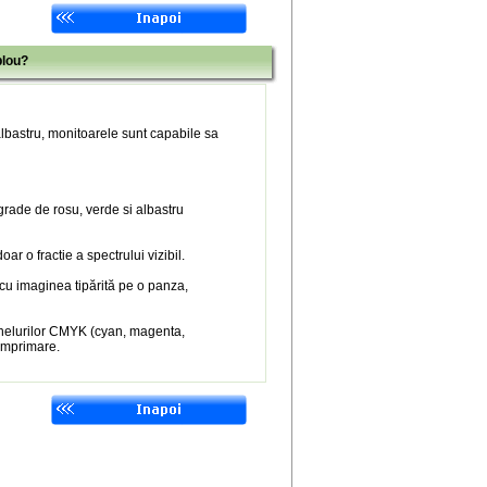
blou?
 albastru, monitoarele sunt capabile sa
 grade de rosu, verde si albastru
r o fractie a spectrului vizibil.
 cu imaginea tipărită pe o panza,
nelurilor CMYK (cyan, magenta,
 imprimare.