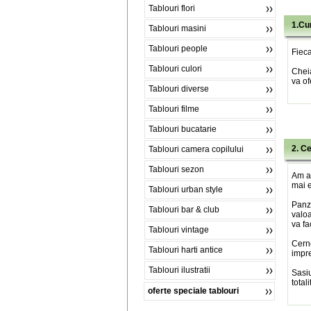
Tablouri flori
1.Cu
Tablouri masini
Tablouri people
Fieca
Tablouri culori
Chei
va of
Tablouri diverse
Tablouri filme
Tablouri bucatarie
2. C
Tablouri camera copilului
Tablouri sezon
Am al
mai e
Tablouri urban style
Panza
Tablouri bar & club
valoa
va fa
Tablouri vintage
Cerne
Tablouri harti antice
impre
Tablouri ilustratii
Sasiu
total
oferte speciale tablouri