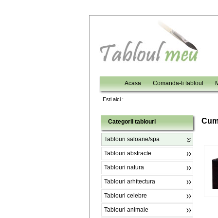
Acasa
Comanda-ti tabloul
M
Esti aici :
C
um
Categorii tablouri
Tablouri saloane/spa
Tablouri abstracte
Tablouri natura
Tablouri arhitectura
Tablouri celebre
Tablouri animale