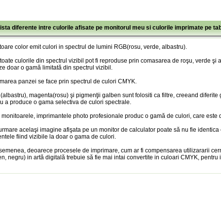
ista diferente intre culorile afisate pe monitorul meu si culorile imprimate pe ta
oare color emit culori in spectrul de lumini RGB(rosu, verde, albastru).
toate culorile din spectrul vizibil pot fi reproduse prin comasarea de roşu, verde şi
ze doar o gamă limitată din spectrul vizibil.
marea panzei se face prin spectrul de culori CMYK.
albastru), magenta(rosu) şi pigmenţii galben sunt folositi ca filtre, creeand diferite
u a produce o gama selectiva de culori spectrale.
 monitoarele, imprimantele photo profesionale produc o gamă de culori, care este doa
urmare acelaşi imagine afişata pe un monitor de calculator poate să nu fie identica
entele fiind vizibile la doar o gama de culori.
semenea, deoarece procesele de imprimare, cum ar fi compensarea utilizararii cer
n, negru) in artă digitală trebuie să fie mai intai convertite in culoari CMYK, pentru