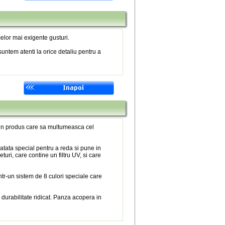
elor mai exigente gusturi.
untem atenti la orice detaliu pentru a
 un produs care sa multumeasca cel
atata special pentru a reda si pune in
eturi, care contine un filtru UV, si care
tr-un sistem de 8 culori speciale care
 durabilitate ridicat. Panza acopera in