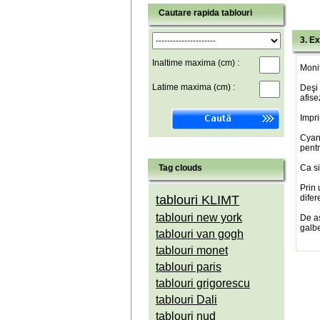
Cautare rapida tablouri
3. Ex
Inaltime maxima (cm) :
Monit
Latime maxima (cm) :
Deşi 
afise
Impri
Cyan(
pentr
Tag clouds
Ca si
Prin 
tablouri KLIMT
difer
tablouri new york
De a
galbe
tablouri van gogh
tablouri monet
tablouri paris
tablouri grigorescu
tablouri Dali
tablouri nud