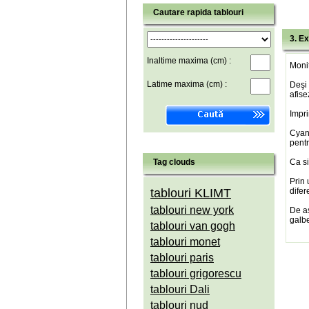
Cautare rapida tablouri
3. Ex
Inaltime maxima (cm) :
Monit
Latime maxima (cm) :
Deşi 
afise
Impri
Cyan(
pentr
Tag clouds
Ca si
Prin 
tablouri KLIMT
difer
tablouri new york
De a
galbe
tablouri van gogh
tablouri monet
tablouri paris
tablouri grigorescu
tablouri Dali
tablouri nud