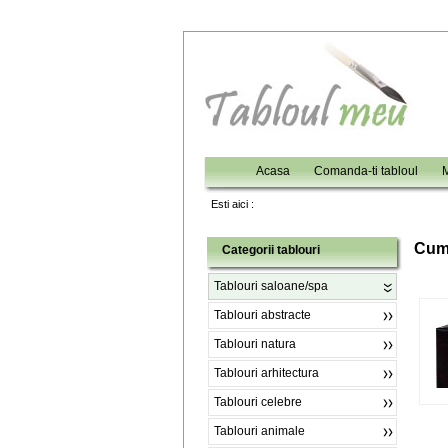
Acasa
Comanda-ti tabloul
M
Esti aici :
C
um
Categorii tablouri
Tablouri saloane/spa
Tablouri abstracte
Tablouri natura
Tablouri arhitectura
Tablouri celebre
Tablouri animale