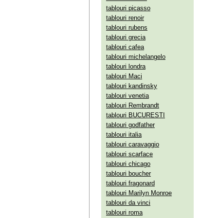
tablouri picasso
tablouri renoir
tablouri rubens
tablouri grecia
tablouri cafea
tablouri michelangelo
tablouri londra
tablouri Maci
tablouri kandinsky
tablouri venetia
tablouri Rembrandt
tablouri BUCURESTI
tablouri godfather
tablouri italia
tablouri caravaggio
tablouri scarface
tablouri chicago
tablouri boucher
tablouri fragonard
tablouri Marilyn Monroe
tablouri da vinci
tablouri roma