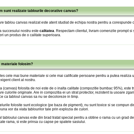
m sunt realizate tablourile decorative canvas?
re tablou canvas realizat este atent studiat de echipa nostra pentru a corespunde c
a succesului nostru este
calitatea
. Respectam clientul, livram comenzile prompt si s
eri un produs de o calitate superioara.
e materiale folosim?
es cele mai bune materiale si cele mai calificate persoane pentru a putea realiza
xigent client al nostru.
 (canvas) folosita de noi este de o inalta calitate (compozitie bumbac 95%), este tr
re culorile originale. Are in compozitia ei un strat protector, rezistent la usoare zgari
ce ca tabloul canvas sa nu se decoloreze in timp.
lurile folosite sunt ecologice (pe baza de pigment), nu sunt toxice si se compun din
una vor da viata tablourilor tale prin explozia de culori.
l tabloului canvas este din brad tratat special pentru a obtine o rama cu un grad de
itate rama, si este prinsa cu capse pe spatele sasiului.