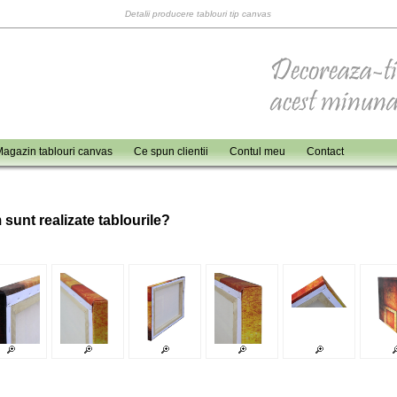
Detalii producere tablouri tip canvas
agazin tablouri canvas
Ce spun clientii
Contul meu
Contact
 sunt realizate tablourile?