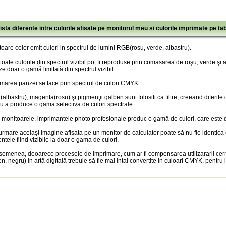
ista diferente intre culorile afisate pe monitorul meu si culorile imprimate pe ta
oare color emit culori in spectrul de lumini RGB(rosu, verde, albastru).
toate culorile din spectrul vizibil pot fi reproduse prin comasarea de roşu, verde şi
ze doar o gamă limitată din spectrul vizibil.
marea panzei se face prin spectrul de culori CMYK.
albastru), magenta(rosu) şi pigmenţii galben sunt folositi ca filtre, creeand diferite
u a produce o gama selectiva de culori spectrale.
 monitoarele, imprimantele photo profesionale produc o gamă de culori, care este doa
urmare acelaşi imagine afişata pe un monitor de calculator poate să nu fie identica
entele fiind vizibile la doar o gama de culori.
semenea, deoarece procesele de imprimare, cum ar fi compensarea utilizararii cer
n, negru) in artă digitală trebuie să fie mai intai convertite in culoari CMYK, pentru