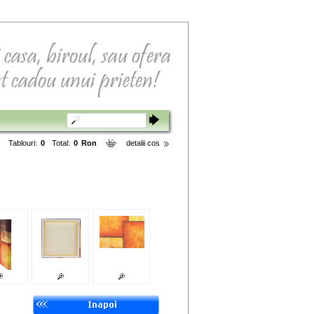
Tablouri:
0
Total:
0
Ron
detalii cos