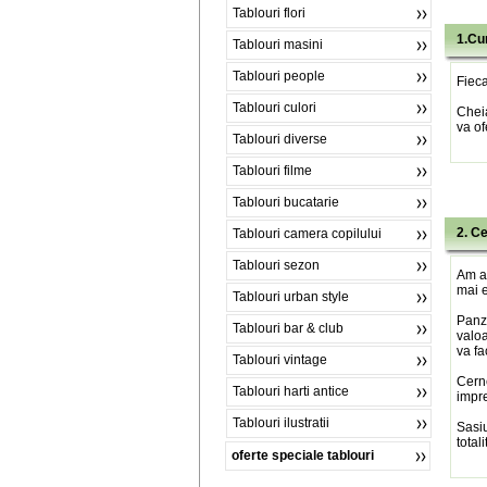
Tablouri flori
1.Cu
Tablouri masini
Tablouri people
Fieca
Tablouri culori
Chei
va of
Tablouri diverse
Tablouri filme
Tablouri bucatarie
2. C
Tablouri camera copilului
Tablouri sezon
Am al
mai e
Tablouri urban style
Panza
Tablouri bar & club
valoa
va fa
Tablouri vintage
Cerne
Tablouri harti antice
impre
Tablouri ilustratii
Sasiu
total
oferte speciale tablouri