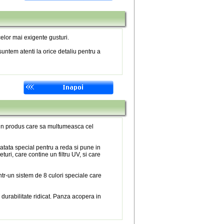
elor mai exigente gusturi.
untem atenti la orice detaliu pentru a
 un produs care sa multumeasca cel
atata special pentru a reda si pune in
eturi, care contine un filtru UV, si care
tr-un sistem de 8 culori speciale care
 durabilitate ridicat. Panza acopera in