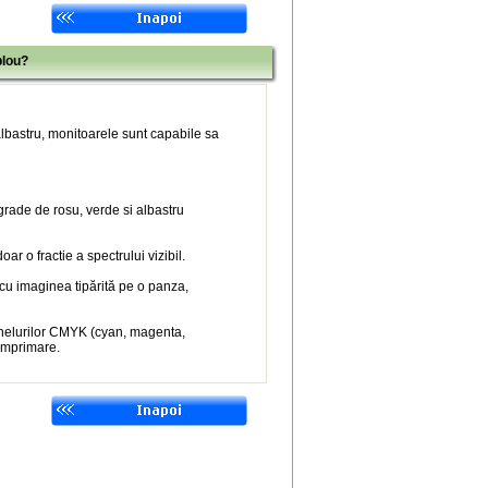
blou?
 albastru, monitoarele sunt capabile sa
 grade de rosu, verde si albastru
r o fractie a spectrului vizibil.
 cu imaginea tipărită pe o panza,
nelurilor CMYK (cyan, magenta,
 imprimare.