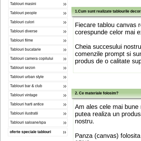
Tablouri masini
1.Cum sunt realizate tablourile deco
Tablouri people
Tablouri culori
Fiecare tablou canvas r
corespunde celor mai ex
Tablouri diverse
Tablouri filme
Cheia succesului nostr
Tablouri bucatarie
comenzile prompt si sunt
Tablouri camera copilului
produs de o calitate su
Tablouri sezon
Tablouri urban style
Tablouri bar & club
2. Ce materiale folosim?
Tablouri vintage
Tablouri harti antice
Am ales cele mai bune m
putea realiza un produs
Tablouri ilustratii
nostru.
Tablouri saloane/spa
oferte speciale tablouri
Panza (canvas) folosita