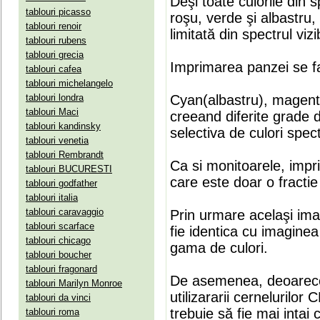
Deşi toate culorile din 
tablouri picasso
roşu, verde şi albastru
tablouri renoir
limitată din spectrul vizib
tablouri rubens
tablouri grecia
Imprimarea panzei se fa
tablouri cafea
tablouri michelangelo
tablouri londra
Cyan(albastru), magenta(
tablouri Maci
creeand diferite grade 
tablouri kandinsky
selectiva de culori spect
tablouri venetia
tablouri Rembrandt
Ca si monitoarele, impr
tablouri BUCURESTI
care este doar o fractie 
tablouri godfather
tablouri italia
tablouri caravaggio
Prin urmare acelaşi ima
tablouri scarface
fie identica cu imaginea 
tablouri chicago
gama de culori.
tablouri boucher
tablouri fragonard
De asemenea, deoarece
tablouri Marilyn Monroe
utilizararii cernelurilo
tablouri da vinci
trebuie să fie mai intai
tablouri roma