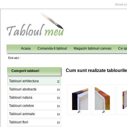
Detalii p
Acasa
Comanda-ti tabloul
Magazin tablouri canvas
Ce sp
Esti aici :
C
um sunt realizate tablouril
Categorii tablouri
Tablouri arhitectura
Tablouri abstracte
Tablouri natura
Tablouri celebre
Tablouri animale
Tablouri flori