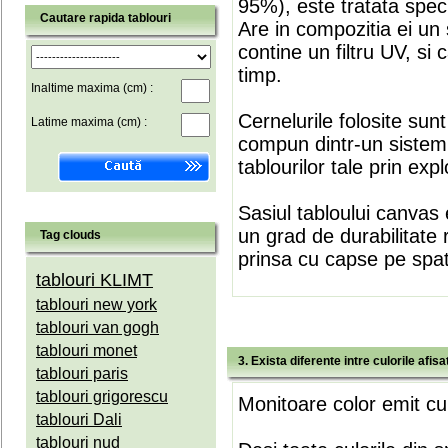
95%), este tratata speci
Cautare rapida tablouri
Are in compozitia ei un 
contine un filtru UV, si
timp.
Inaltime maxima (cm) :
Cernelurile folosite sun
Latime maxima (cm) :
compun dintr-un sistem 
tablourilor tale prin expl
Sasiul tabloului canvas 
un grad de durabilitate 
Tag clouds
prinsa cu capse pe spate
tablouri KLIMT
tablouri new york
tablouri van gogh
tablouri monet
3. Exista diferente intre culorile afi
tablouri paris
tablouri grigorescu
Monitoare color emit cul
tablouri Dali
tablouri nud