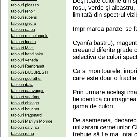
Deşi toate culorile din 
tablouri picasso
roşu, verde şi albastru
tablouri renoir
limitată din spectrul vizib
tablouri rubens
tablouri grecia
Imprimarea panzei se fa
tablouri cafea
tablouri michelangelo
tablouri londra
Cyan(albastru), magenta(
tablouri Maci
creeand diferite grade 
tablouri kandinsky
selectiva de culori spect
tablouri venetia
tablouri Rembrandt
Ca si monitoarele, impr
tablouri BUCURESTI
care este doar o fractie 
tablouri godfather
tablouri italia
tablouri caravaggio
Prin urmare acelaşi ima
tablouri scarface
fie identica cu imaginea 
tablouri chicago
gama de culori.
tablouri boucher
tablouri fragonard
De asemenea, deoarece
tablouri Marilyn Monroe
utilizararii cernelurilo
tablouri da vinci
trebuie să fie mai intai
tablouri roma