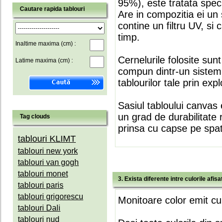
95%), este tratata speci
Cautare rapida tablouri
Are in compozitia ei un 
contine un filtru UV, si
timp.
Inaltime maxima (cm) :
Cernelurile folosite sun
Latime maxima (cm) :
compun dintr-un sistem 
tablourilor tale prin expl
Sasiul tabloului canvas 
un grad de durabilitate 
Tag clouds
prinsa cu capse pe spate
tablouri KLIMT
tablouri new york
tablouri van gogh
tablouri monet
3. Exista diferente intre culorile afi
tablouri paris
tablouri grigorescu
Monitoare color emit cul
tablouri Dali
tablouri nud