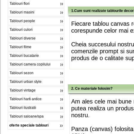
Tablouri flori
1.Cum sunt realizate tablourile deco
Tablouri masini
Tablouri people
Fiecare tablou canvas r
corespunde celor mai ex
Tablouri culori
Tablouri diverse
Cheia succesului nostr
Tablouri filme
comenzile prompt si sunt
Tablouri bucatarie
produs de o calitate su
Tablouri camera copilului
Tablouri sezon
Tablouri urban style
2. Ce materiale folosim?
Tablouri vintage
Tablouri harti antice
Am ales cele mai bune m
putea realiza un produs
Tablouri ilustratii
nostru.
Tablouri saloane/spa
oferte speciale tablouri
Panza (canvas) folosita