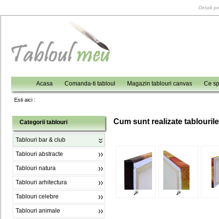
Detalii p
Acasa
Comanda-ti tabloul
Magazin tablouri canvas
Ce sp
Esti aici :
C
um sunt realizate tablouril
Categorii tablouri
Tablouri bar & club
Tablouri abstracte
Tablouri natura
Tablouri arhitectura
Tablouri celebre
Tablouri animale