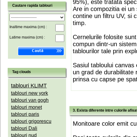
95%), este tratata speci
Cautare rapida tablouri
Are in compozitia ei un 
contine un filtru UV, si
timp.
Inaltime maxima (cm) :
Cernelurile folosite sun
Latime maxima (cm) :
compun dintr-un sistem 
tablourilor tale prin expl
Sasiul tabloului canvas 
un grad de durabilitate 
Tag clouds
prinsa cu capse pe spate
tablouri KLIMT
tablouri new york
tablouri van gogh
tablouri monet
3. Exista diferente intre culorile afi
tablouri paris
tablouri grigorescu
Monitoare color emit cul
tablouri Dali
tablouri nud