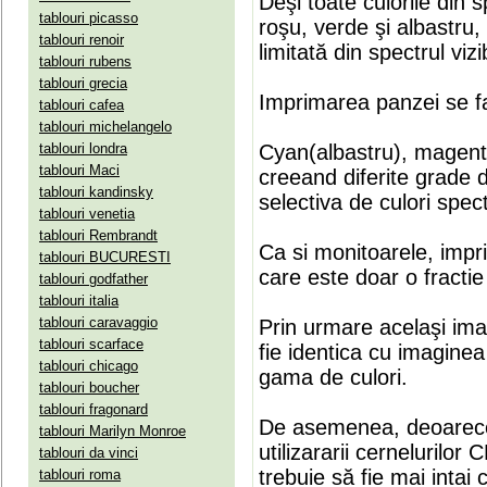
Deşi toate culorile din 
tablouri picasso
roşu, verde şi albastru
tablouri renoir
limitată din spectrul vizib
tablouri rubens
tablouri grecia
Imprimarea panzei se fa
tablouri cafea
tablouri michelangelo
tablouri londra
Cyan(albastru), magenta(
tablouri Maci
creeand diferite grade 
tablouri kandinsky
selectiva de culori spect
tablouri venetia
tablouri Rembrandt
Ca si monitoarele, impr
tablouri BUCURESTI
care este doar o fractie 
tablouri godfather
tablouri italia
tablouri caravaggio
Prin urmare acelaşi ima
tablouri scarface
fie identica cu imaginea 
tablouri chicago
gama de culori.
tablouri boucher
tablouri fragonard
De asemenea, deoarece
tablouri Marilyn Monroe
utilizararii cernelurilo
tablouri da vinci
trebuie să fie mai intai
tablouri roma