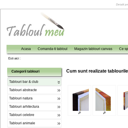
Detalii p
Acasa
Comanda-ti tabloul
Magazin tablouri canvas
Ce sp
Esti aici :
C
um sunt realizate tablouril
Categorii tablouri
Tablouri bar & club
Tablouri abstracte
Tablouri natura
Tablouri arhitectura
Tablouri celebre
Tablouri animale