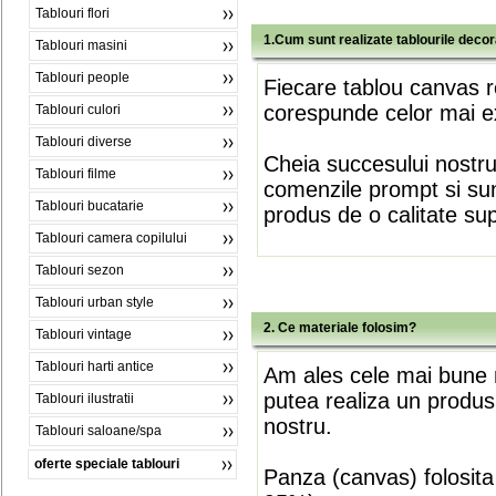
Tablouri flori
1.Cum sunt realizate tablourile deco
Tablouri masini
Tablouri people
Fiecare tablou canvas r
corespunde celor mai ex
Tablouri culori
Tablouri diverse
Cheia succesului nostr
Tablouri filme
comenzile prompt si sunt
Tablouri bucatarie
produs de o calitate su
Tablouri camera copilului
Tablouri sezon
Tablouri urban style
2. Ce materiale folosim?
Tablouri vintage
Tablouri harti antice
Am ales cele mai bune m
putea realiza un produs
Tablouri ilustratii
nostru.
Tablouri saloane/spa
oferte speciale tablouri
Panza (canvas) folosita