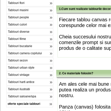
Tablouri flori
1.Cum sunt realizate tablourile deco
Tablouri masini
Tablouri people
Fiecare tablou canvas r
corespunde celor mai ex
Tablouri culori
Tablouri diverse
Cheia succesului nostr
Tablouri filme
comenzile prompt si sunt
Tablouri bucatarie
produs de o calitate su
Tablouri camera copilului
Tablouri sezon
Tablouri urban style
2. Ce materiale folosim?
Tablouri vintage
Tablouri harti antice
Am ales cele mai bune m
putea realiza un produs
Tablouri ilustratii
nostru.
Tablouri saloane/spa
oferte speciale tablouri
Panza (canvas) folosita