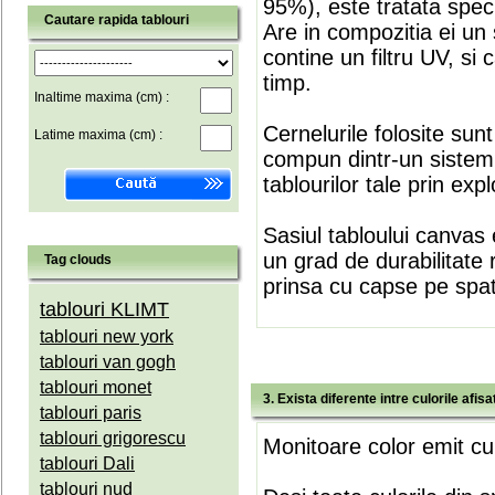
95%), este tratata speci
Cautare rapida tablouri
Are in compozitia ei un 
contine un filtru UV, si
timp.
Inaltime maxima (cm) :
Cernelurile folosite sun
Latime maxima (cm) :
compun dintr-un sistem 
tablourilor tale prin expl
Sasiul tabloului canvas 
un grad de durabilitate 
Tag clouds
prinsa cu capse pe spate
tablouri KLIMT
tablouri new york
tablouri van gogh
tablouri monet
3. Exista diferente intre culorile afi
tablouri paris
tablouri grigorescu
Monitoare color emit cul
tablouri Dali
tablouri nud