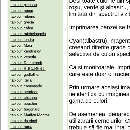
Deşi toate culorile din 
tablouri picasso
roşu, verde şi albastru
tablouri renoir
limitată din spectrul vizib
tablouri rubens
tablouri grecia
Imprimarea panzei se fa
tablouri cafea
tablouri michelangelo
tablouri londra
Cyan(albastru), magenta(
tablouri Maci
creeand diferite grade 
tablouri kandinsky
selectiva de culori spect
tablouri venetia
tablouri Rembrandt
Ca si monitoarele, impr
tablouri BUCURESTI
care este doar o fractie 
tablouri godfather
tablouri italia
tablouri caravaggio
Prin urmare acelaşi ima
tablouri scarface
fie identica cu imaginea 
tablouri chicago
gama de culori.
tablouri boucher
tablouri fragonard
De asemenea, deoarece
tablouri Marilyn Monroe
utilizararii cernelurilo
tablouri da vinci
trebuie să fie mai intai
tablouri roma