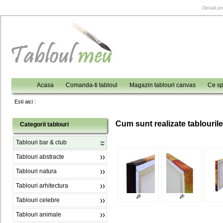
Detalii p
Acasa
Comanda-ti tabloul
Magazin tablouri canvas
Ce sp
Esti aici :
C
um sunt realizate tablouril
Categorii tablouri
Tablouri bar & club
Tablouri abstracte
Tablouri natura
Tablouri arhitectura
Tablouri celebre
Tablouri animale