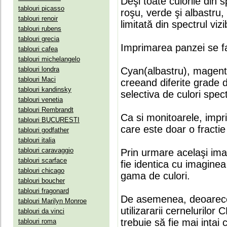
Deşi toate culorile din 
tablouri picasso
roşu, verde şi albastru
tablouri renoir
limitată din spectrul vizib
tablouri rubens
tablouri grecia
Imprimarea panzei se fa
tablouri cafea
tablouri michelangelo
tablouri londra
Cyan(albastru), magenta(
tablouri Maci
creeand diferite grade 
tablouri kandinsky
selectiva de culori spect
tablouri venetia
tablouri Rembrandt
Ca si monitoarele, impr
tablouri BUCURESTI
care este doar o fractie 
tablouri godfather
tablouri italia
tablouri caravaggio
Prin urmare acelaşi ima
tablouri scarface
fie identica cu imaginea 
tablouri chicago
gama de culori.
tablouri boucher
tablouri fragonard
De asemenea, deoarece
tablouri Marilyn Monroe
utilizararii cernelurilo
tablouri da vinci
trebuie să fie mai intai
tablouri roma