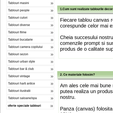
Tablouri masini
1.Cum sunt realizate tablourile deco
Tablouri people
Tablouri culori
Fiecare tablou canvas r
corespunde celor mai ex
Tablouri diverse
Tablouri filme
Cheia succesului nostr
Tablouri bucatarie
comenzile prompt si sunt
Tablouri camera copilului
produs de o calitate su
Tablouri sezon
Tablouri urban style
Tablouri bar & club
2. Ce materiale folosim?
Tablouri vintage
Tablouri harti antice
Am ales cele mai bune m
putea realiza un produs
Tablouri ilustratii
nostru.
Tablouri saloane/spa
oferte speciale tablouri
Panza (canvas) folosita