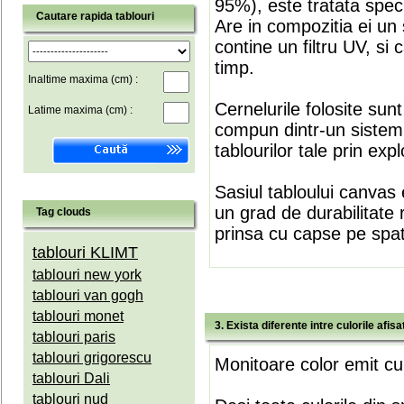
95%), este tratata speci
Cautare rapida tablouri
Are in compozitia ei un 
contine un filtru UV, si
timp.
Inaltime maxima (cm) :
Cernelurile folosite sun
Latime maxima (cm) :
compun dintr-un sistem 
tablourilor tale prin expl
Sasiul tabloului canvas 
un grad de durabilitate 
Tag clouds
prinsa cu capse pe spate
tablouri KLIMT
tablouri new york
tablouri van gogh
tablouri monet
3. Exista diferente intre culorile afi
tablouri paris
tablouri grigorescu
Monitoare color emit cul
tablouri Dali
tablouri nud