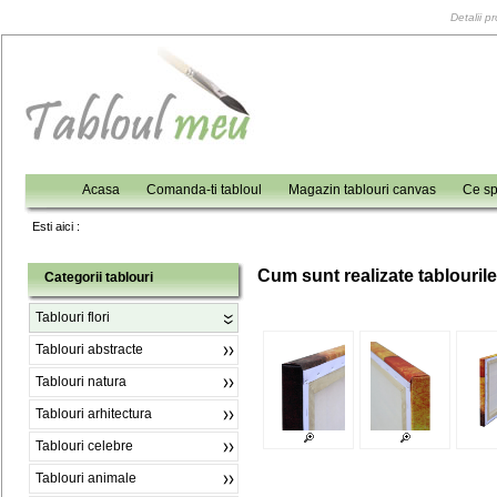
Detalii p
Acasa
Comanda-ti tabloul
Magazin tablouri canvas
Ce sp
Esti aici :
C
um sunt realizate tablouril
Categorii tablouri
Tablouri flori
Tablouri abstracte
Tablouri natura
Tablouri arhitectura
Tablouri celebre
Tablouri animale