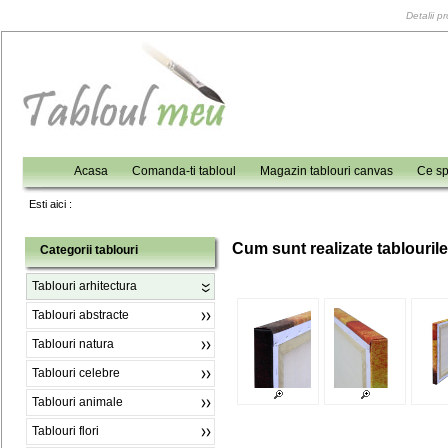
Detalii p
Acasa
Comanda-ti tabloul
Magazin tablouri canvas
Ce sp
Esti aici :
C
um sunt realizate tablouril
Categorii tablouri
Tablouri arhitectura
Tablouri abstracte
Tablouri natura
Tablouri celebre
Tablouri animale
Tablouri flori