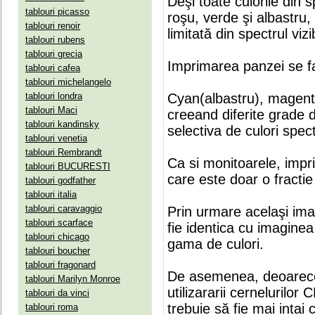
Deşi toate culorile din 
tablouri picasso
roşu, verde şi albastru
tablouri renoir
limitată din spectrul vizib
tablouri rubens
tablouri grecia
Imprimarea panzei se fa
tablouri cafea
tablouri michelangelo
tablouri londra
Cyan(albastru), magenta(
tablouri Maci
creeand diferite grade 
tablouri kandinsky
selectiva de culori spect
tablouri venetia
tablouri Rembrandt
Ca si monitoarele, impr
tablouri BUCURESTI
care este doar o fractie 
tablouri godfather
tablouri italia
tablouri caravaggio
Prin urmare acelaşi ima
tablouri scarface
fie identica cu imaginea 
tablouri chicago
gama de culori.
tablouri boucher
tablouri fragonard
De asemenea, deoarece
tablouri Marilyn Monroe
utilizararii cernelurilo
tablouri da vinci
trebuie să fie mai intai
tablouri roma