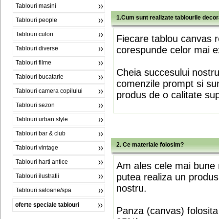
Tablouri masini
1.Cum sunt realizate tablourile deco
Tablouri people
Tablouri culori
Fiecare tablou canvas r
corespunde celor mai ex
Tablouri diverse
Tablouri filme
Cheia succesului nostr
Tablouri bucatarie
comenzile prompt si sunt
Tablouri camera copilului
produs de o calitate su
Tablouri sezon
Tablouri urban style
Tablouri bar & club
2. Ce materiale folosim?
Tablouri vintage
Tablouri harti antice
Am ales cele mai bune m
putea realiza un produs
Tablouri ilustratii
nostru.
Tablouri saloane/spa
oferte speciale tablouri
Panza (canvas) folosita