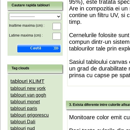
95%), este tratata speci
Cautare rapida tablouri
Are in compozitia ei un 
contine un filtru UV, si
timp.
Inaltime maxima (cm) :
Cernelurile folosite sun
Latime maxima (cm) :
compun dintr-un sistem 
tablourilor tale prin expl
Sasiul tabloului canvas 
un grad de durabilitate 
Tag clouds
prinsa cu capse pe spate
tablouri KLIMT
tablouri new york
tablouri van gogh
tablouri monet
3. Exista diferente intre culorile afi
tablouri paris
tablouri grigorescu
Monitoare color emit cul
tablouri Dali
tablouri nud