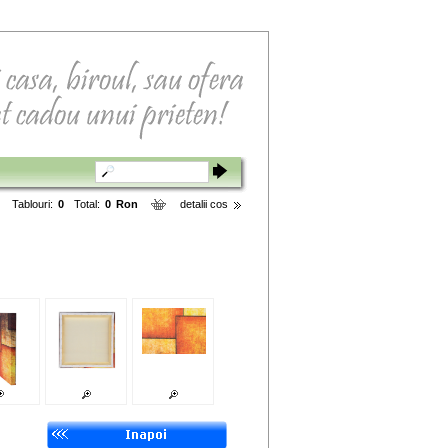
Tablouri:
0
Total:
0
Ron
detalii cos