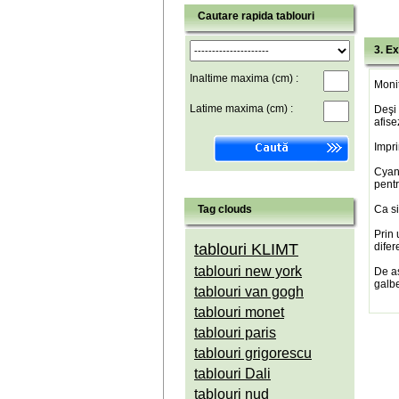
Cautare rapida tablouri
3. Ex
Inaltime maxima (cm) :
Monit
Latime maxima (cm) :
Deşi 
afise
Impri
Cyan(
pentr
Tag clouds
Ca si
Prin 
tablouri KLIMT
difer
tablouri new york
De a
galbe
tablouri van gogh
tablouri monet
tablouri paris
tablouri grigorescu
tablouri Dali
tablouri nud