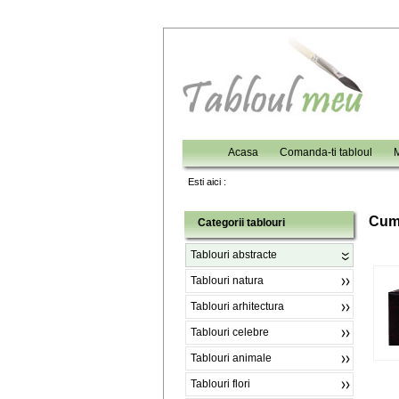
Acasa
Comanda-ti tabloul
M
Esti aici :
C
um
Categorii tablouri
Tablouri abstracte
Tablouri natura
Tablouri arhitectura
Tablouri celebre
Tablouri animale
Tablouri flori