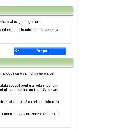
elor mai exigente gusturi.
untem atenti la orice detaliu pentru a
 un produs care sa multumeasca cel
atata special pentru a reda si pune in
eturi, care contine un filtru UV, si care
tr-un sistem de 8 culori speciale care
 durabilitate ridicat. Panza acopera in