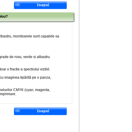
blou?
 albastru, monitoarele sunt capabile sa
 grade de rosu, verde si albastru
r o fractie a spectrului vizibil.
 cu imaginea tipărită pe o panza,
nelurilor CMYK (cyan, magenta,
 imprimare.