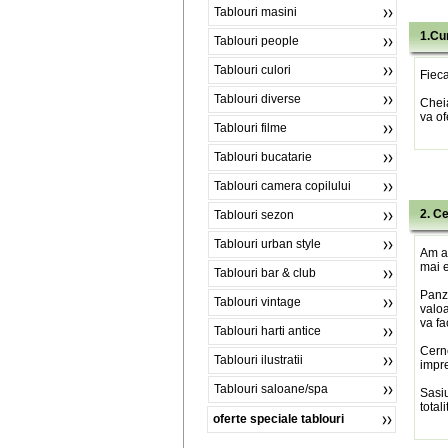
Tablouri masini
1.Cu
Tablouri people
Tablouri culori
Fieca
Tablouri diverse
Chei
va of
Tablouri filme
Tablouri bucatarie
Tablouri camera copilului
2. C
Tablouri sezon
Tablouri urban style
Am al
mai e
Tablouri bar & club
Panza
Tablouri vintage
valoa
va fa
Tablouri harti antice
Cerne
Tablouri ilustratii
impre
Tablouri saloane/spa
Sasiu
total
oferte speciale tablouri