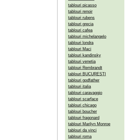
tablouri picasso
tablouri renoir
tablouri rubens
tablouri grecia
tablouri cafea
tablouri michelangelo
tablouri londra
tablouri Maci
tablouri kandinsky
tablouri venetia
tablouri Rembrandt
tablouri BUCURESTI
tablouri godfather
tablouri italia
tablouri caravaggio
tablouri scarface
tablouri chicago
tablouri boucher
tablouri fragonard
tablouri Marilyn Monroe
tablouri da vinci
tablouri roma