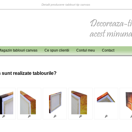
Detalii producere tablouri tip canvas
agazin tablouri canvas
Ce spun clientii
Contul meu
Contact
 sunt realizate tablourile?