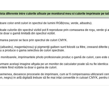
ista diferente intre culorile afisate pe monitorul meu si culorile imprimate pe ta
oare color emit culori in spectrul de lumini RGB(rosu, verde, albastru).
toate culorile din spectrul vizibil pot fi reproduse prin comasarea de roşu, verde şi
ze doar o gamă limitată din spectrul vizibil.
marea panzei se face prin spectrul de culori CMYK.
albastru), magenta(rosu) şi pigmenţii galben sunt folositi ca filtre, creeand diferite
u a produce o gama selectiva de culori spectrale.
 monitoarele, imprimantele photo profesionale produc o gamă de culori, care este doa
urmare acelaşi imagine afişata pe un monitor de calculator poate să nu fie identica
entele fiind vizibile la doar o gama de culori.
semenea, deoarece procesele de imprimare, cum ar fi compensarea utilizararii cer
n, negru) in artă digitală trebuie să fie mai intai convertite in culoari CMYK, pentru