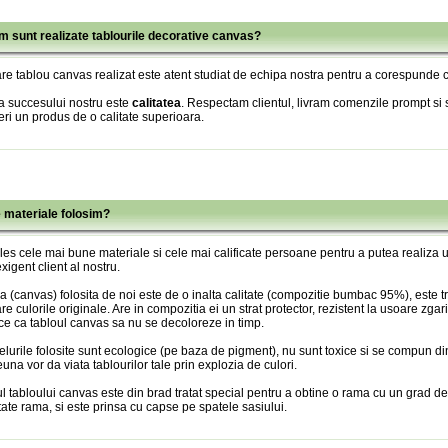
m sunt realizate tablourile decorative canvas?
re tablou canvas realizat este atent studiat de echipa nostra pentru a corespunde c
a succesului nostru este
calitatea
. Respectam clientul, livram comenzile prompt si s
eri un produs de o calitate superioara.
e materiale folosim?
es cele mai bune materiale si cele mai calificate persoane pentru a putea realiza
xigent client al nostru.
 (canvas) folosita de noi este de o inalta calitate (compozitie bumbac 95%), este tr
re culorile originale. Are in compozitia ei un strat protector, rezistent la usoare zgari
ce ca tabloul canvas sa nu se decoloreze in timp.
lurile folosite sunt ecologice (pe baza de pigment), nu sunt toxice si se compun din
una vor da viata tablourilor tale prin explozia de culori.
l tabloului canvas este din brad tratat special pentru a obtine o rama cu un grad de
itate rama, si este prinsa cu capse pe spatele sasiului.