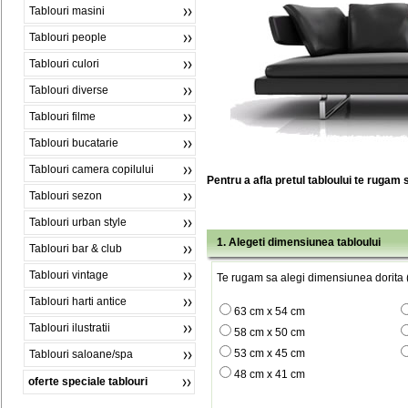
Tablouri masini
Tablouri people
Tablouri culori
Tablouri diverse
Tablouri filme
Tablouri bucatarie
Tablouri camera copilului
Pentru a afla pretul tabloului te rugam 
Tablouri sezon
Tablouri urban style
1. Alegeti dimensiunea tabloului
Tablouri bar & club
Tablouri vintage
Te rugam sa alegi dimensiunea dorita (
Tablouri harti antice
63 cm x 54 cm
Tablouri ilustratii
58 cm x 50 cm
53 cm x 45 cm
Tablouri saloane/spa
48 cm x 41 cm
oferte speciale tablouri