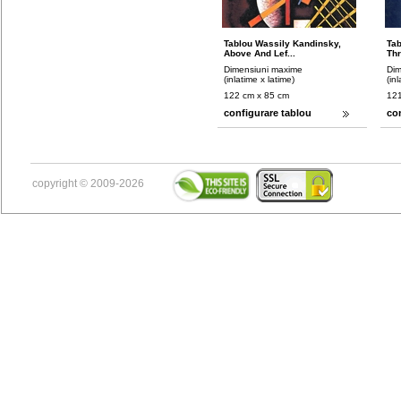
Tablou Wassily Kandinsky,
Tab
Above And Lef...
Thr
Dimensiuni maxime
Dim
(inlatime x latime)
(in
122 cm x 85 cm
121
configurare tablou
co
copyright © 2009-2026