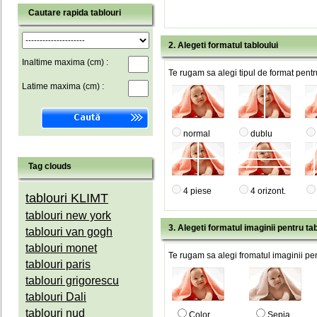
Cautare rapida tablouri
2. Alegeti formatul tabloului
Inaltime maxima (cm) :
Te rugam sa alegi tipul de format pentru
Latime maxima (cm) :
normal
dublu
Tag clouds
4 piese
4 orizont.
tablouri KLIMT
tablouri new york
3. Alegeti formatul imaginii pentru tab
tablouri van gogh
tablouri monet
Te rugam sa alegi fromatul imaginii pen
tablouri paris
tablouri grigorescu
tablouri Dali
tablouri nud
Color
Sepia