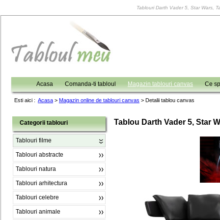
Tablouri Darth Vader 5, Star Wars, Tab
Acasa
Comanda-ti tabloul
Magazin tablouri canvas
Ce sp
Esti aici :
Acasa
>
Magazin online de tablouri canvas
>
Detalii tablou canvas
Tablou Darth Vader 5, Star 
Categorii tablouri
Tablouri filme
Tablouri abstracte
Tablouri natura
Tablouri arhitectura
Tablouri celebre
Tablouri animale