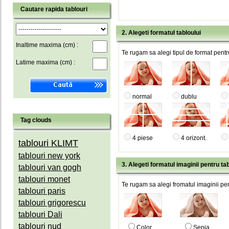
Cautare rapida tablouri
2. Alegeti formatul tabloului
Inaltime maxima (cm) :
Te rugam sa alegi tipul de format pentru
Latime maxima (cm) :
normal
dublu
Tag clouds
4 piese
4 orizont.
tablouri KLIMT
tablouri new york
3. Alegeti formatul imaginii pentru tab
tablouri van gogh
tablouri monet
Te rugam sa alegi fromatul imaginii pen
tablouri paris
tablouri grigorescu
tablouri Dali
tablouri nud
Color
Sepia