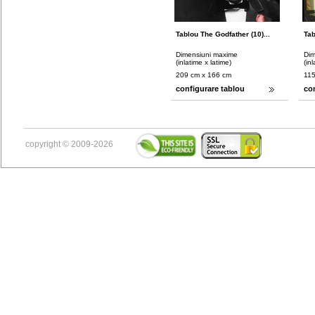
Tablou The Godfather (10)...
Tab
Dimensiuni maxime
Dim
(inlatime x latime)
(in
209 cm x 166 cm
115
configurare tablou
co
copyright © 2009-2026