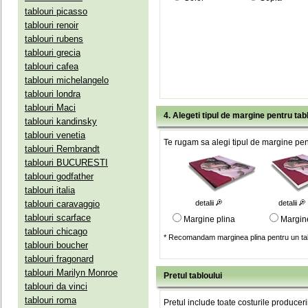
tablouri picasso
tablouri renoir
tablouri rubens
tablouri grecia
tablouri cafea
tablouri michelangelo
tablouri londra
tablouri Maci
4. Alegeti tipul de margine pentru tab
tablouri kandinsky
tablouri venetia
Te rugam sa alegi tipul de margine pent
tablouri Rembrandt
tablouri BUCURESTI
tablouri godfather
tablouri italia
tablouri caravaggio
detalii
detalii
tablouri scarface
Margine plina
Margin
tablouri chicago
* Recomandam marginea plina pentru un tab
tablouri boucher
tablouri fragonard
tablouri Marilyn Monroe
Pretul tabloului
tablouri da vinci
tablouri roma
Pretul include toate costurile produceri