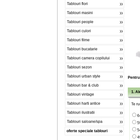
Tablouri flori
Tablouri masini
Tablouri people
Tablouri culori
Tablouri filme
Tablouri bucatarie
Tablouri camera copilului
Tablouri sezon
Tablouri urban style
Pentru 
Tablouri bar & club
1. A
Tablouri vintage
Tablouri harti antice
Te ru
Tablouri ilustratii
6
Tablouri saloane/spa
5
5
oferte speciale tablouri
4