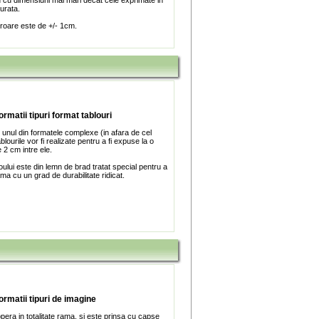
u cu dimensiuni mai mari decat cele exprimate in
turata.
roare este de +/- 1cm.
ormatii tipuri format tablouri
 unul din formatele complexe (in afara de cel
blourile vor fi realizate pentru a fi expuse la o
 2 cm intre ele.
ului este din lemn de brad tratat special pentru a
ma cu un grad de durabilitate ridicat.
formatii tipuri de imagine
era in totalitate rama, si este prinsa cu capse