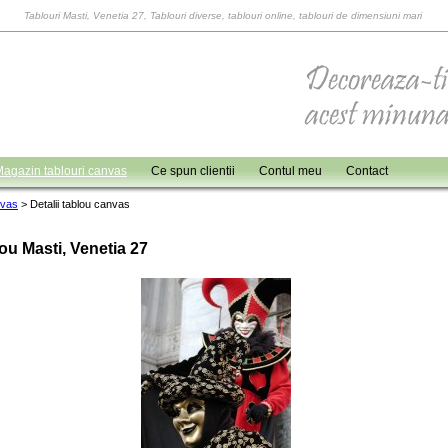
Tablouri Masti, Venetia 27, Tablouri diverse, tablouri online, tablouri de dimensiuni mari
agazin tablouri canvas
Ce spun clientii
Contul meu
Contact
nvas
>
Detalii tablou canvas
ou Masti, Venetia 27