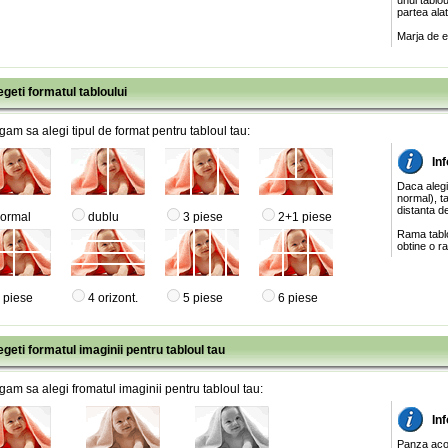
unui tablo
partea ala
Marja de e
egeti formatul tabloului
gam sa alegi tipul de format pentru tabloul tau:
Inf
Daca alegi
normal), ta
distanta de
ormal
dublu
3 piese
2+1 piese
Rama tablo
obtine o ra
 piese
4 orizont.
5 piese
6 piese
egeti formatul imaginii pentru tabloul tau
gam sa alegi fromatul imaginii pentru tabloul tau:
In
Panza acop