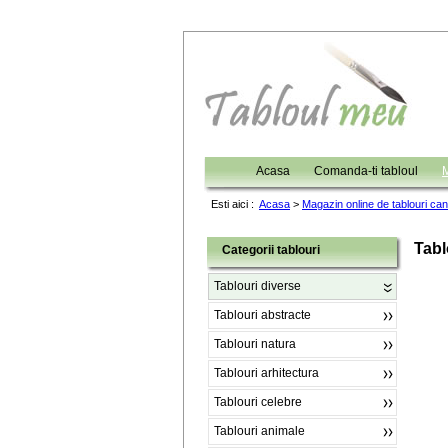
Acasa
Comanda-ti tabloul
M
Esti aici :
Acasa
>
Magazin online de tablouri ca
Tabl
Categorii tablouri
Tablouri diverse
Tablouri abstracte
Tablouri natura
Tablouri arhitectura
Tablouri celebre
Tablouri animale