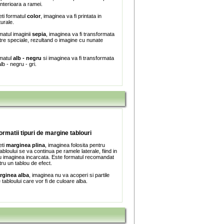
interioara a ramei.
ti formatul
color
, imaginea va fi printata in
turale.
matul imaginii
sepia
, imaginea va fi transformata
iltre speciale, rezultand o imagine cu nunate
rmatul
alb - negru
si imaginea va fi transformata
lb - negru - gri.
formatii tipuri de margine tablouri
eti
marginea plina
, imaginea folosita pentru
bloului se va continua pe ramele laterale, fiind in
 imaginea incarcata. Este formatul recomandat
tru un tablou de efect.
rginea alba
, imaginea nu va acoperi si partile
e tabloului care vor fi de culoare alba.