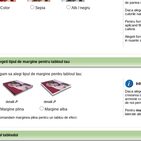
de partea 
Color
Sepia
Alb / negru
Daca alege
culorile na
Pentru for
aplicand f
cafenii.
Alegeti fo
in nuante a
egeti tipul de margine pentru tabloul tau
gam sa alegi tipul de margine pentru tabloul tau:
In
Daca aleg
creearea ta
armonie cu
detalii
detalii
de noi pen
Margine plina
Margine alba
Pentru
ma
laterale al
omandam marginea plina pentru un tablou de efect.
l tabloului