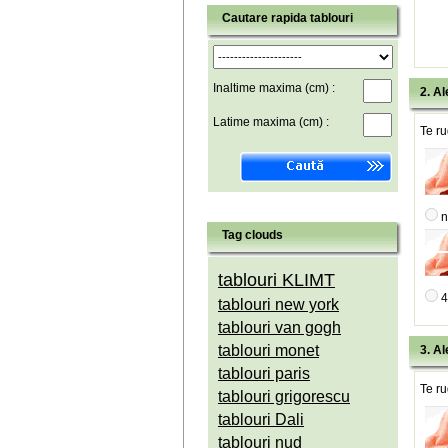
Cautare rapida tablouri
Inaltime maxima (cm) :
2. Al
Latime maxima (cm) :
Te ru
n
Tag clouds
tablouri KLIMT
4
tablouri new york
tablouri van gogh
tablouri monet
3. Al
tablouri paris
Te ru
tablouri grigorescu
tablouri Dali
tablouri nud