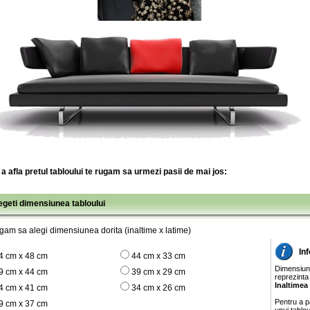
a afla pretul tabloului te rugam sa urmezi pasii de mai jos:
legeti dimensiunea tabloului
gam sa alegi dimensiunea dorita (inaltime x latime)
In
4 cm x 48 cm
44 cm x 33 cm
Dimensiunil
9 cm x 44 cm
39 cm x 29 cm
reprezinta
Inaltimea
4 cm x 41 cm
34 cm x 26 cm
Pentru a pa
9 cm x 37 cm