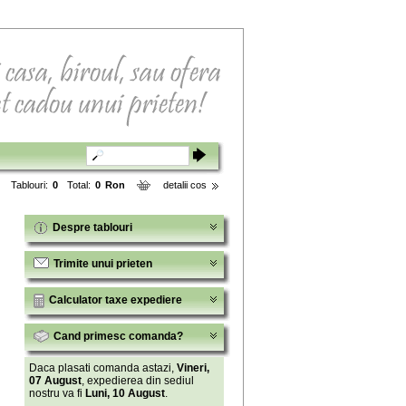
Tablouri:
0
Total:
0
Ron
detalii cos
Despre tablouri
Trimite unui prieten
Calculator taxe expediere
Cand primesc comanda?
Daca plasati comanda astazi,
Vineri,
07 August
, expedierea din sediul
nostru va fi
Luni, 10 August
.