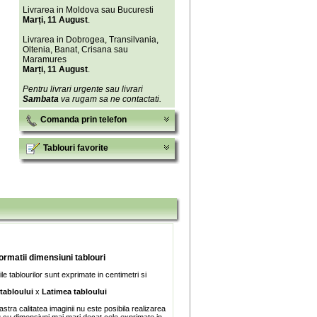
Livrarea in Moldova sau Bucuresti
Marți, 11 August
.
Livrarea in Dobrogea, Transilvania,
Oltenia, Banat, Crisana sau
Maramures
Marți, 11 August
.
Pentru livrari urgente sau livrari
Sambata
va rugam sa ne contactati.
Comanda prin telefon
Tablouri favorite
formatii dimensiuni tablouri
e tablourilor sunt exprimate in centimetri si
 tabloului
x
Latimea tabloului
stra calitatea imaginii nu este posibila realizarea