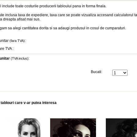
l include toate costurile producerii tabloului pana in forma finala
.
te inclusa taxa de expediere, taxa care se poate vizualiza accesand calculatorul ta
a dreapta afisat mai sus.
gam sa alegi cantitatea dorita si sa adaugi produsul in cosul de cumparaturi.
unitar
:
(fara TVA)
are TVA
:
unitar
:
(TVA inclus)
Bucati:
 tablouri care v-ar putea interesa