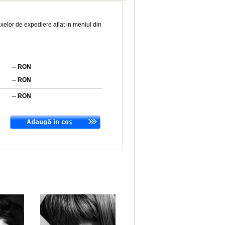
xelor de expediere aflat in meniul din
--
RON
--
RON
--
RON