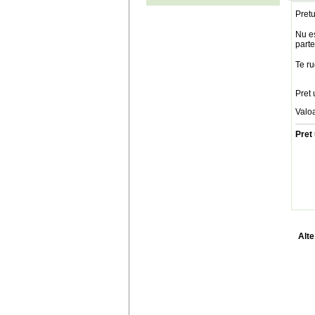
Pretu
Nu es
parte
Te ru
Pret 
Valo
Pret 
Alte