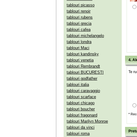
tablouri picasso
tablouri renoir
tablouri rubens
tablouri grecia
tablouri cafea
tablouri michelangelo
tablouri londra
tablouri Maci
tablouri kandinsky
tablouri venetia
4. Al
tablouri Rembrandt
Te ru
tablouri BUCURESTI
tablouri godfather
tablouri italia
tablouri caravaggio
tablouri scarface
tablouri chicago
tablouri boucher
* Rec
tablouri fragonard
tablouri Marilyn Monroe
tablouri da vinci
Pretu
tablouri roma