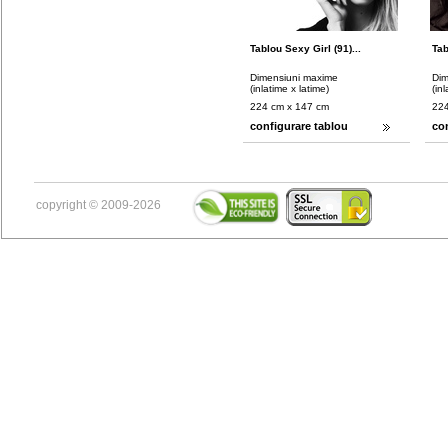
Tablou Sexy Girl (91)...
Tab
Dimensiuni maxime
Dim
(inlatime x latime)
(in
224 cm x 147 cm
224
configurare tablou
co
copyright © 2009-2026