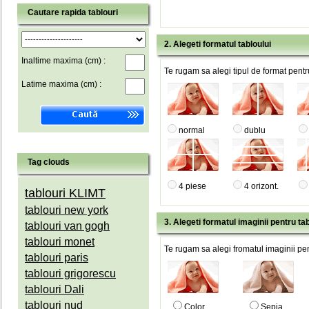
Cautare rapida tablouri
2. Alegeti formatul tabloului
Inaltime maxima (cm) :
Te rugam sa alegi tipul de format pentru
Latime maxima (cm) :
normal
dublu
Tag clouds
4 piese
4 orizont.
tablouri KLIMT
tablouri new york
3. Alegeti formatul imaginii pentru tab
tablouri van gogh
tablouri monet
Te rugam sa alegi fromatul imaginii pen
tablouri paris
tablouri grigorescu
tablouri Dali
tablouri nud
Color
Sepia