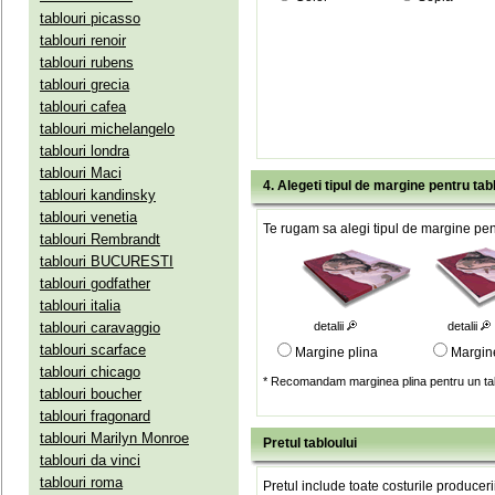
tablouri picasso
tablouri renoir
tablouri rubens
tablouri grecia
tablouri cafea
tablouri michelangelo
tablouri londra
tablouri Maci
4. Alegeti tipul de margine pentru tab
tablouri kandinsky
tablouri venetia
Te rugam sa alegi tipul de margine pent
tablouri Rembrandt
tablouri BUCURESTI
tablouri godfather
tablouri italia
tablouri caravaggio
detalii
detalii
tablouri scarface
Margine plina
Margin
tablouri chicago
* Recomandam marginea plina pentru un tab
tablouri boucher
tablouri fragonard
tablouri Marilyn Monroe
Pretul tabloului
tablouri da vinci
tablouri roma
Pretul include toate costurile produceri