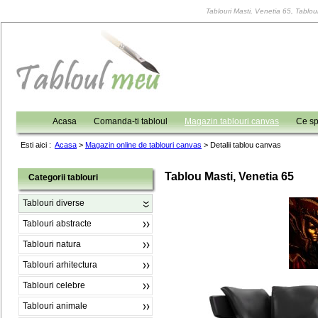
Tablouri Masti, Venetia 65, Tablour
Acasa
Comanda-ti tabloul
Magazin tablouri canvas
Ce sp
Esti aici :
Acasa
>
Magazin online de tablouri canvas
>
Detalii tablou canvas
Tablou Masti, Venetia 65
Categorii tablouri
Tablouri diverse
Tablouri abstracte
Tablouri natura
Tablouri arhitectura
Tablouri celebre
Tablouri animale