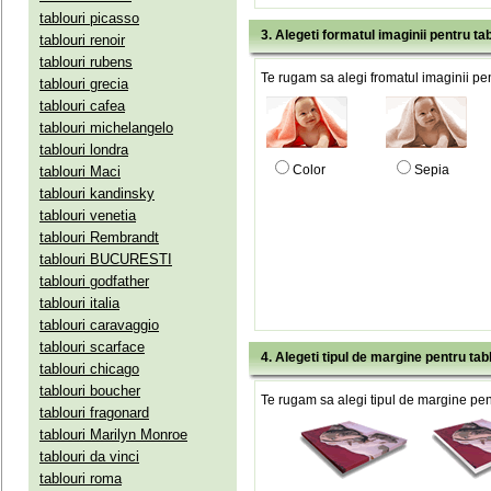
tablouri picasso
3. Alegeti formatul imaginii pentru tab
tablouri renoir
tablouri rubens
Te rugam sa alegi fromatul imaginii pen
tablouri grecia
tablouri cafea
tablouri michelangelo
tablouri londra
Color
Sepia
tablouri Maci
tablouri kandinsky
tablouri venetia
tablouri Rembrandt
tablouri BUCURESTI
tablouri godfather
tablouri italia
tablouri caravaggio
tablouri scarface
4. Alegeti tipul de margine pentru tab
tablouri chicago
tablouri boucher
Te rugam sa alegi tipul de margine pent
tablouri fragonard
tablouri Marilyn Monroe
tablouri da vinci
tablouri roma