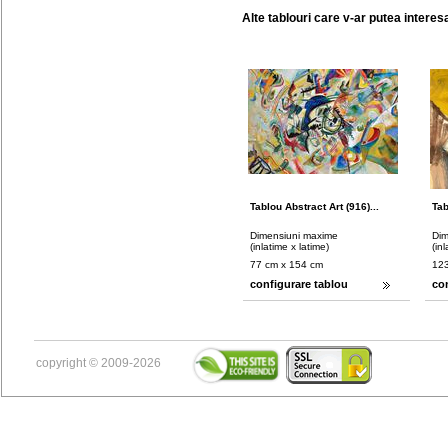
Alte tablouri care v-ar putea interes
Tablou Abstract Art (916)...
Tab
Dimensiuni maxime
Dim
(inlatime x latime)
(in
77 cm x 154 cm
123
configurare tablou
co
copyright © 2009-2026