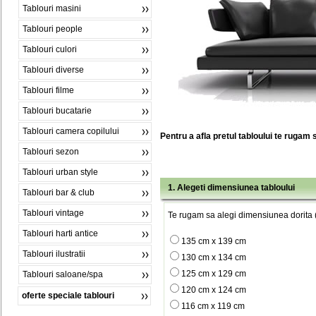
Tablouri masini
Tablouri people
Tablouri culori
Tablouri diverse
Tablouri filme
Tablouri bucatarie
Tablouri camera copilului
Pentru a afla pretul tabloului te rugam 
Tablouri sezon
Tablouri urban style
1. Alegeti dimensiunea tabloului
Tablouri bar & club
Tablouri vintage
Te rugam sa alegi dimensiunea dorita (
Tablouri harti antice
135 cm x 139 cm
Tablouri ilustratii
130 cm x 134 cm
125 cm x 129 cm
Tablouri saloane/spa
120 cm x 124 cm
oferte speciale tablouri
116 cm x 119 cm