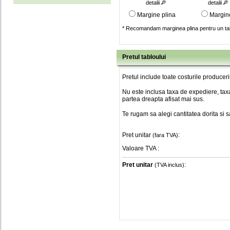
detalii
detalii
Margine plina
Margin
* Recomandam marginea plina pentru un tab
Pretul tabloului
Pretul include toate costurile produceri
Nu este inclusa taxa de expediere, taxa
partea dreapta afisat mai sus.
Te rugam sa alegi cantitatea dorita si 
Pret unitar
:
(fara TVA)
Valoare TVA
:
Pret unitar
:
(TVA inclus)