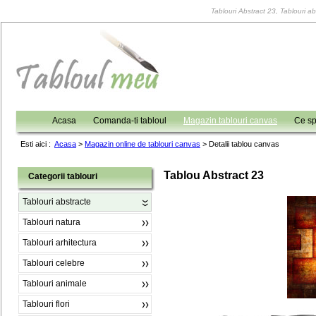
Tablouri Abstract 23, Tablouri ab
Acasa
Comanda-ti tabloul
Magazin tablouri canvas
Ce sp
Esti aici :
Acasa
>
Magazin online de tablouri canvas
>
Detalii tablou canvas
Tablou Abstract 23
Categorii tablouri
Tablouri abstracte
Tablouri natura
Tablouri arhitectura
Tablouri celebre
Tablouri animale
Tablouri flori