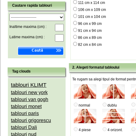
111 cm x 114 cm
Cautare rapida tablouri
106 cm x 109 cm
101 cm x 104 cm
96 cm x 99 cm
Inaltime maxima (cm) :
91 cm x 94 cm
Latime maxima (cm) :
86 cm x 89 cm
82 cm x 84 cm
2. Alegeti formatul tabloului
Tag clouds
Te rugam sa alegi tipul de format pentru
tablouri KLIMT
tablouri new york
tablouri van gogh
normal
dublu
tablouri monet
tablouri paris
tablouri grigorescu
tablouri Dali
4 piese
4 orizont.
tablouri nud