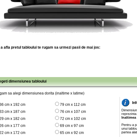
a afla pretul tabloului te rugam sa urmezi pasii de mai jos:
legeti dimensiunea tabloului
gam sa alegi dimensiunea dorita (inaltime x latime)
In
36 cm x 192 cm
79 cm x 112 cm
Dimensiunil
33 cm x 187 cm
76 cm x 107 cm
reprezinta
Inaltimea
29 cm x 182 cm
72 cm x 102 cm
Pentru a pa
26 cm x 177 cm
69 cm x 97 cm
unui tablo
partea ala
22 cm x 172 cm
65 cm x 92 cm