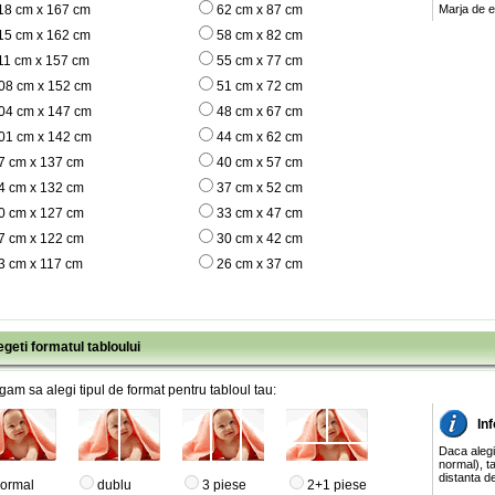
18 cm x 167 cm
62 cm x 87 cm
Marja de e
15 cm x 162 cm
58 cm x 82 cm
11 cm x 157 cm
55 cm x 77 cm
08 cm x 152 cm
51 cm x 72 cm
04 cm x 147 cm
48 cm x 67 cm
01 cm x 142 cm
44 cm x 62 cm
7 cm x 137 cm
40 cm x 57 cm
4 cm x 132 cm
37 cm x 52 cm
0 cm x 127 cm
33 cm x 47 cm
7 cm x 122 cm
30 cm x 42 cm
3 cm x 117 cm
26 cm x 37 cm
egeti formatul tabloului
gam sa alegi tipul de format pentru tabloul tau:
Inf
Daca alegi
normal), ta
distanta de
ormal
dublu
3 piese
2+1 piese