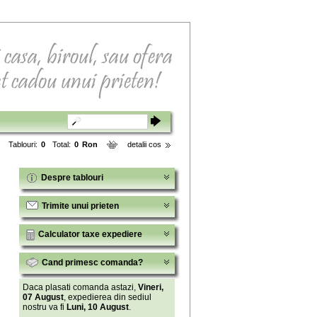
Tablouri:
0
Total:
0
Ron
detalii cos
Despre tablouri
Trimite unui prieten
Calculator taxe expediere
Cand primesc comanda?
Daca plasati comanda astazi,
Vineri,
07 August
, expedierea din sediul
nostru va fi
Luni, 10 August
.