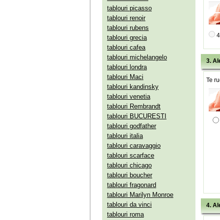
tablouri picasso
tablouri renoir
tablouri rubens
4
tablouri grecia
tablouri cafea
tablouri michelangelo
3. Al
tablouri londra
tablouri Maci
Te ru
tablouri kandinsky
tablouri venetia
tablouri Rembrandt
tablouri BUCURESTI
tablouri godfather
tablouri italia
tablouri caravaggio
tablouri scarface
tablouri chicago
tablouri boucher
tablouri fragonard
tablouri Marilyn Monroe
tablouri da vinci
4. Al
tablouri roma