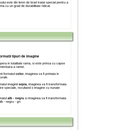
ului este din lemn de brad tratat special pentru a
ma cu un grad de durabilitate ridicat.
formatii tipuri de imagine
era in totalitate rama, si este prinsa cu capse
interioara a ramei.
ti formatul
color
, imaginea va fi printata in
turale.
matul imaginii
sepia
, imaginea va fi transformata
iltre speciale, rezultand o imagine cu nunate
rmatul
alb - negru
si imaginea va fi transformata
lb - negru - gri.