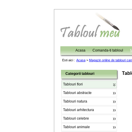
Acasa
Comanda-ti tabloul
M
Esti aici :
Acasa
>
Magazin online de tablouri ca
Tabl
Categorii tablouri
Tablouri flori
Tablouri abstracte
Tablouri natura
Tablouri arhitectura
Tablouri celebre
Tablouri animale