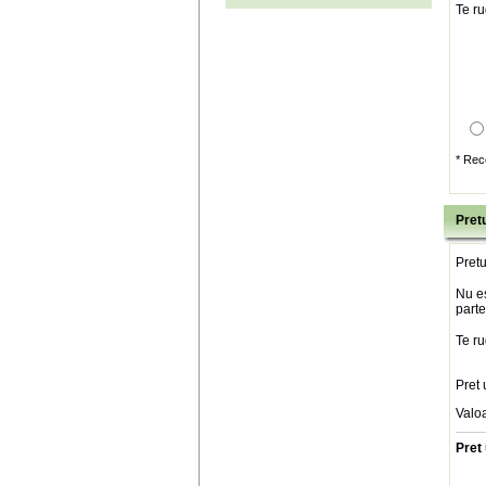
Te ru
* Rec
Pretu
Pretu
Nu es
parte
Te ru
Pret 
Valo
Pret 