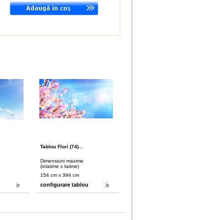
Tablou Flori (74)...
Dimensiuni maxime
(inlatime x latime)
154 cm x 394 cm
configurare tablou