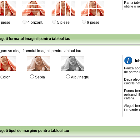
Rama tablo
obtine o ra
 piese
4 orizont.
5 piese
6 piese
egeti formatul imaginii pentru tabloul tau
gam sa alegi fromatul imaginii pentru tabloul tau:
In
Panza acop
de partea 
Color
Sepia
Alb / negru
Daca alege
culorile na
Pentru for
aplicand f
cafenii.
Alegeti fo
in nuante a
egeti tipul de margine pentru tabloul tau