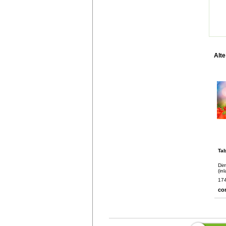
Alte
Tab
Dim
(in
174
co