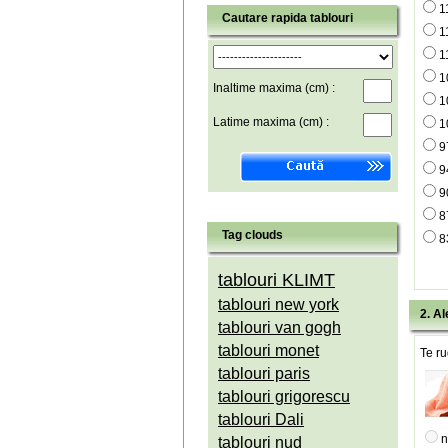
1
Cautare rapida tablouri
1
1
1
Inaltime maxima (cm) :
1
Latime maxima (cm) :
1
9
9
9
8
Tag clouds
8
tablouri KLIMT
tablouri new york
2. Al
tablouri van gogh
tablouri monet
Te ru
tablouri paris
tablouri grigorescu
tablouri Dali
n
tablouri nud