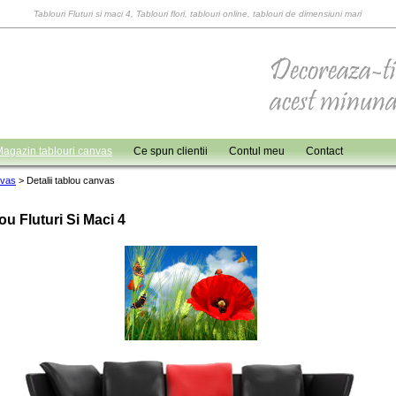
Tablouri Fluturi si maci 4, Tablouri flori, tablouri online, tablouri de dimensiuni mari
agazin tablouri canvas
Ce spun clientii
Contul meu
Contact
nvas
>
Detalii tablou canvas
ou Fluturi Si Maci 4