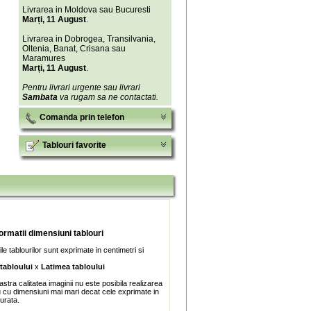
Livrarea in Moldova sau Bucuresti
Marți, 11 August
.
Livrarea in Dobrogea, Transilvania,
Oltenia, Banat, Crisana sau
Maramures
Marți, 11 August
.
Pentru livrari urgente sau livrari
Sambata
va rugam sa ne contactati.
Comanda prin telefon
Tablouri favorite
formatii dimensiuni tablouri
e tablourilor sunt exprimate in centimetri si
 tabloului
x
Latimea tabloului
stra calitatea imaginii nu este posibila realizarea
u cu dimensiuni mai mari decat cele exprimate in
turata.