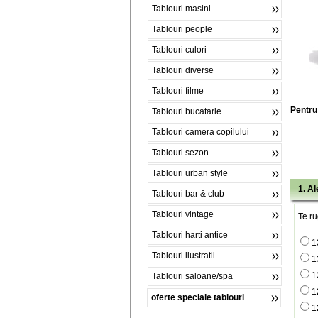
Tablouri masini
Tablouri people
Tablouri culori
Tablouri diverse
Tablouri filme
Pentru 
Tablouri bucatarie
Tablouri camera copilului
Tablouri sezon
Tablouri urban style
1. A
Tablouri bar & club
Tablouri vintage
Te ru
Tablouri harti antice
1
Tablouri ilustratii
1
1
Tablouri saloane/spa
1
oferte speciale tablouri
1