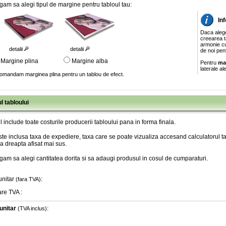
gam sa alegi tipul de margine pentru tabloul tau:
In
Daca aleg
creearea ta
armonie cu
detalii
detalii
de noi pen
Margine plina
Margine alba
Pentru
ma
laterale al
omandam marginea plina pentru un tablou de efect.
l tabloului
l include toate costurile producerii tabloului pana in forma finala
.
te inclusa taxa de expediere, taxa care se poate vizualiza accesand calculatorul ta
a dreapta afisat mai sus.
gam sa alegi cantitatea dorita si sa adaugi produsul in cosul de cumparaturi.
unitar
:
(fara TVA)
are TVA
:
unitar
:
(TVA inclus)