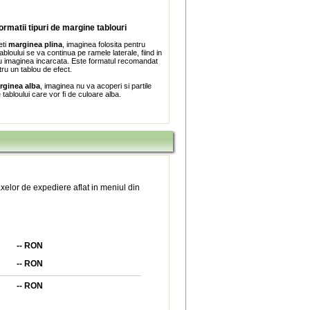
formatii tipuri de margine tablouri
eti
marginea plina
, imaginea folosita pentru
bloului se va continua pe ramele laterale, fiind in
 imaginea incarcata. Este formatul recomandat
tru un tablou de efect.
rginea alba
, imaginea nu va acoperi si partile
e tabloului care vor fi de culoare alba.
xelor de expediere aflat in meniul din
--
RON
--
RON
--
RON