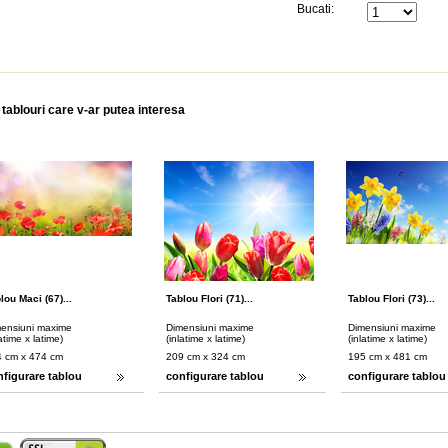
Bucati:
 tablouri care v-ar putea interesa
lou Maci (67)...
Tablou Flori (71)...
Tablou Flori (73)...
ensiuni maxime
Dimensiuni maxime
Dimensiuni maxime
latime x latime)
(inlatime x latime)
(inlatime x latime)
 cm x 474 cm
209 cm x 324 cm
195 cm x 481 cm
nfigurare tablou
configurare tablou
configurare tablou