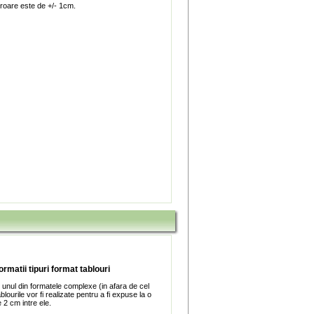
roare este de +/- 1cm.
ormatii tipuri format tablouri
 unul din formatele complexe (in afara de cel
blourile vor fi realizate pentru a fi expuse la o
 2 cm intre ele.