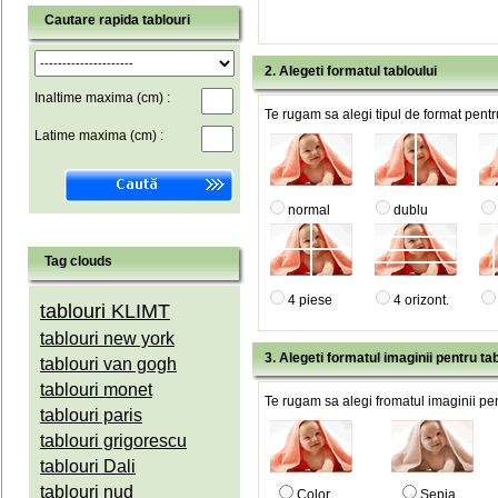
Cautare rapida tablouri
2. Alegeti formatul tabloului
Inaltime maxima (cm) :
Te rugam sa alegi tipul de format pentru
Latime maxima (cm) :
normal
dublu
Tag clouds
4 piese
4 orizont.
tablouri KLIMT
tablouri new york
3. Alegeti formatul imaginii pentru tab
tablouri van gogh
tablouri monet
Te rugam sa alegi fromatul imaginii pen
tablouri paris
tablouri grigorescu
tablouri Dali
tablouri nud
Color
Sepia