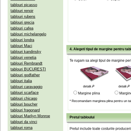
tablouri picasso
tablouri renoir
tablouri rubens
tablouri grecia
tablouri cafea
tablouri michelangelo
tablouri londra
tablouri Maci
4. Alegeti tipul de margine pentru tab
tablouri kandinsky
tablouri venetia
Te rugam sa alegi tipul de margine pent
tablouri Rembrandt
tablouri BUCURESTI
tablouri godfather
tablouri italia
tablouri caravaggio
detalii
detalii
tablouri scarface
Margine plina
Margin
tablouri chicago
* Recomandam marginea plina pentru un tab
tablouri boucher
tablouri fragonard
tablouri Marilyn Monroe
Pretul tabloului
tablouri da vinci
tablouri roma
Pretul include toate costurile produceri