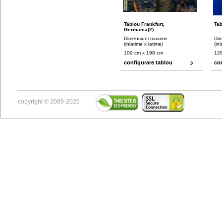
Tablou Frankfurt,
Tab
Germania(2)...
Dimensiuni maxime
Dim
(inlatime x latime)
(in
109 cm x 198 cm
128
configurare tablou
co
copyright © 2009-2026