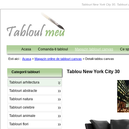
Tablouri New York City 30, Tablouri a
Acasa
Comanda-ti tabloul
Magazin tablouri canvas
Ce sp
Esti aici :
Acasa
>
Magazin online de tablouri canvas
>
Detalii tablou canvas
Tablou New York City 30
Categorii tablouri
Tablouri arhitectura
Tablouri abstracte
Tablouri natura
Tablouri celebre
Tablouri animale
Tablouri flori