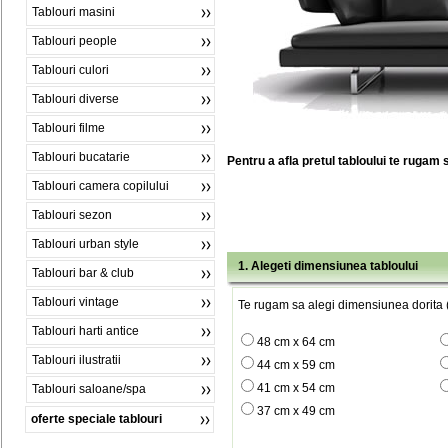
Tablouri masini
Tablouri people
Tablouri culori
Tablouri diverse
Tablouri filme
Tablouri bucatarie
Pentru a afla pretul tabloului te rugam 
Tablouri camera copilului
Tablouri sezon
Tablouri urban style
1. Alegeti dimensiunea tabloului
Tablouri bar & club
Tablouri vintage
Te rugam sa alegi dimensiunea dorita (
Tablouri harti antice
48 cm x 64 cm
Tablouri ilustratii
44 cm x 59 cm
41 cm x 54 cm
Tablouri saloane/spa
37 cm x 49 cm
oferte speciale tablouri