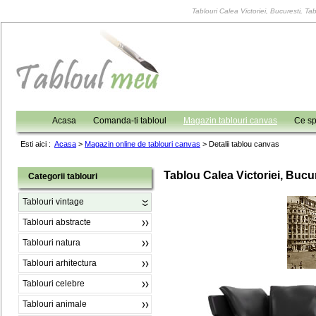
Tablouri Calea Victoriei, Bucuresti, Tab
Acasa
Comanda-ti tabloul
Magazin tablouri canvas
Ce sp
Esti aici :
Acasa
>
Magazin online de tablouri canvas
>
Detalii tablou canvas
Tablou Calea Victoriei, Bucu
Categorii tablouri
Tablouri vintage
Tablouri abstracte
Tablouri natura
Tablouri arhitectura
Tablouri celebre
Tablouri animale