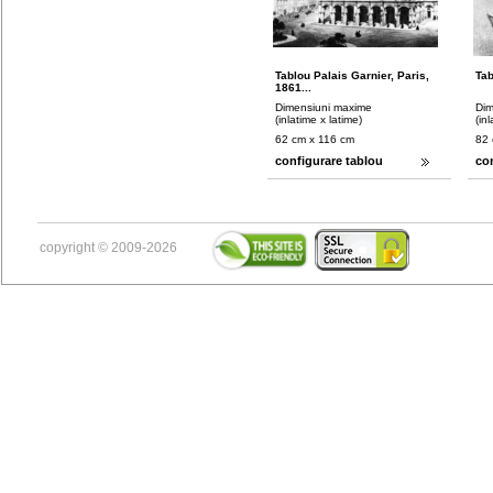
Tablou Palais Garnier, Paris,
Tab
1861...
Dimensiuni maxime
Dim
(inlatime x latime)
(in
62 cm x 116 cm
82 
configurare tablou
co
copyright © 2009-2026