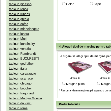
tablouri picasso
Color
Sepia
tablouri renoir
tablouri rubens
tablouri grecia
tablouri cafea
tablouri michelangelo
tablouri londra
tablouri Maci
tablouri kandinsky
4. Alegeti tipul de margine pentru tab
tablouri venetia
tablouri Rembrandt
Te rugam sa alegi tipul de margine pent
tablouri BUCURESTI
tablouri godfather
tablouri italia
tablouri caravaggio
tablouri scarface
detalii
detalii
tablouri chicago
Margine plina
Margin
tablouri boucher
* Recomandam marginea plina pentru un tab
tablouri fragonard
tablouri Marilyn Monroe
tablouri da vinci
Pretul tabloului
tablouri roma