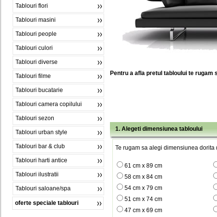
Tablouri flori
Tablouri masini
Tablouri people
Tablouri culori
Tablouri diverse
Pentru a afla pretul tabloului te rugam 
Tablouri filme
Tablouri bucatarie
Tablouri camera copilului
Tablouri sezon
1. Alegeti dimensiunea tabloului
Tablouri urban style
Tablouri bar & club
Te rugam sa alegi dimensiunea dorita (
Tablouri harti antice
61 cm x 89 cm
Tablouri ilustratii
58 cm x 84 cm
54 cm x 79 cm
Tablouri saloane/spa
51 cm x 74 cm
oferte speciale tablouri
47 cm x 69 cm