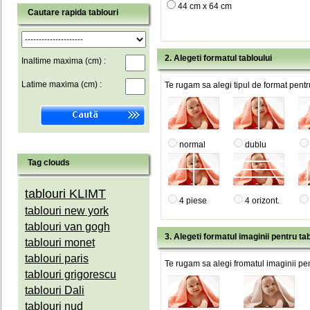
44 cm x 64 cm
Cautare rapida tablouri
2. Alegeti formatul tabloului
Inaltime maxima (cm) :
Latime maxima (cm) :
Te rugam sa alegi tipul de format pentru
normal
dublu
Tag clouds
tablouri KLIMT
4 piese
4 orizont.
tablouri new york
tablouri van gogh
3. Alegeti formatul imaginii pentru tab
tablouri monet
tablouri paris
Te rugam sa alegi fromatul imaginii pen
tablouri grigorescu
tablouri Dali
tablouri nud