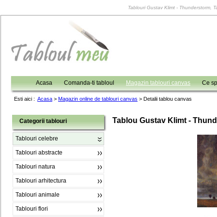
Tablouri Gustav Klimt - Thunderstorm, Ta
Acasa
Comanda-ti tabloul
Magazin tablouri canvas
Ce sp
Esti aici :
Acasa
>
Magazin online de tablouri canvas
>
Detalii tablou canvas
Tablou Gustav Klimt - Thun
Categorii tablouri
Tablouri celebre
Tablouri abstracte
Tablouri natura
Tablouri arhitectura
Tablouri animale
Tablouri flori