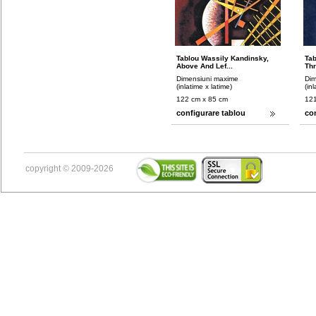
Tablou Wassily Kandinsky,
Tab
Above And Lef...
Thr
Dimensiuni maxime
Dim
(inlatime x latime)
(in
122 cm x 85 cm
121
configurare tablou
co
copyright © 2009-2026