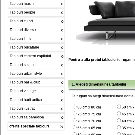
Tablouri masini
Tablouri people
Tablouri culori
Tablouri diverse
Tablouri filme
Tablouri bucatarie
Tablouri camera copilului
Pentru a afla pretul tabloului te rugam 
Tablouri sezon
Tablouri urban style
Tablouri bar & club
1. Alegeti dimensiunea tabloului
Tablouri vintage
Te rugam sa alegi dimensiunea dorita (
Tablouri harti antice
80 cm x 80 cm
50 cm x
Tablouri ilustratii
75 cm x 75 cm
45 cm x
Tablouri saloane/spa
70 cm x 70 cm
40 cm x
oferte speciale tablouri
65 cm x 65 cm
35 cm x