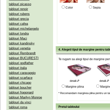
tablouri picasso
Color
Sepia
tablouri renoir
tablouri rubens
tablouri grecia
tablouri cafea
tablouri michelangelo
tablouri londra
tablouri Maci
tablouri kandinsky
tablouri venetia
4. Alegeti tipul de margine pentru tab
tablouri Rembrandt
tablouri BUCURESTI
Te rugam sa alegi tipul de margine pent
tablouri godfather
tablouri italia
tablouri caravaggio
tablouri scarface
detalii
detalii
tablouri chicago
Margine plina
Margin
tablouri boucher
tablouri fragonard
* Recomandam marginea plina pentru un tab
tablouri Marilyn Monroe
tablouri da vinci
Pretul tabloului
tablouri roma