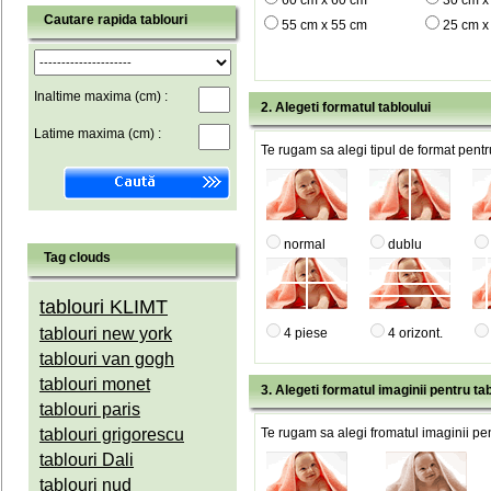
60 cm x 60 cm
30 cm x
Cautare rapida tablouri
55 cm x 55 cm
25 cm x
Inaltime maxima (cm) :
2. Alegeti formatul tabloului
Latime maxima (cm) :
Te rugam sa alegi tipul de format pentru
normal
dublu
Tag clouds
tablouri KLIMT
tablouri new york
4 piese
4 orizont.
tablouri van gogh
tablouri monet
3. Alegeti formatul imaginii pentru tab
tablouri paris
tablouri grigorescu
Te rugam sa alegi fromatul imaginii pen
tablouri Dali
tablouri nud