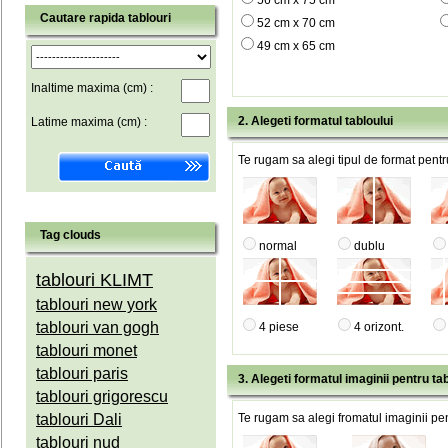
56 cm x 75 cm
Cautare rapida tablouri
52 cm x 70 cm
49 cm x 65 cm
Inaltime maxima (cm) :
2. Alegeti formatul tabloului
Latime maxima (cm) :
Te rugam sa alegi tipul de format pentru
Tag clouds
normal
dublu
tablouri KLIMT
tablouri new york
tablouri van gogh
4 piese
4 orizont.
tablouri monet
tablouri paris
3. Alegeti formatul imaginii pentru tab
tablouri grigorescu
tablouri Dali
Te rugam sa alegi fromatul imaginii pen
tablouri nud