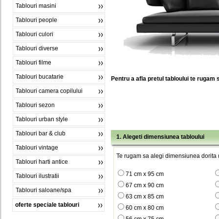
Tablouri masini
Tablouri people
Tablouri culori
Tablouri diverse
Tablouri filme
Tablouri bucatarie
Pentru a afla pretul tabloului te rugam 
Tablouri camera copilului
Tablouri sezon
Tablouri urban style
Tablouri bar & club
1. Alegeti dimensiunea tabloului
Tablouri vintage
Te rugam sa alegi dimensiunea dorita (
Tablouri harti antice
71 cm x 95 cm
Tablouri ilustratii
67 cm x 90 cm
Tablouri saloane/spa
63 cm x 85 cm
oferte speciale tablouri
60 cm x 80 cm