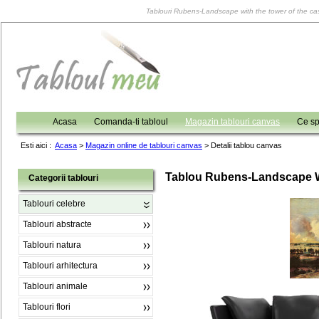
Tablouri Rubens-Landscape with the tower of the castl
Acasa
Comanda-ti tabloul
Magazin tablouri canvas
Ce sp
Esti aici :
Acasa
>
Magazin online de tablouri canvas
>
Detalii tablou canvas
Tablou Rubens-Landscape Wi
Categorii tablouri
Tablouri celebre
Tablouri abstracte
Tablouri natura
Tablouri arhitectura
Tablouri animale
Tablouri flori