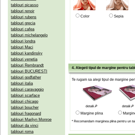
tablouri picasso
tablouri renoir
Color
Sepia
tablouri rubens
tablouri grecia
tablouri cafea
tablouri michelangelo
tablouri londra
tablouri Maci
tablouri kandinsky
tablouri venetia
tablouri Rembrandt
4. Alegeti tipul de margine pentru tab
tablouri BUCURESTI
tablouri godfather
Te rugam sa alegi tipul de margine pent
tablouri italia
tablouri caravaggio
tablouri scarface
tablouri chicago
detalii
detalii
tablouri boucher
tablouri fragonard
Margine plina
Margin
tablouri Marilyn Monroe
* Recomandam marginea plina pentru un tab
tablouri da vinci
tablouri roma