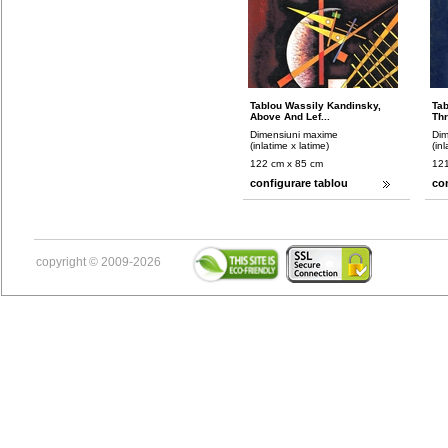
Tablou Wassily Kandinsky,
Tab
Above And Lef...
Thr
Dimensiuni maxime
Dim
(inlatime x latime)
(in
122 cm x 85 cm
121
configurare tablou
co
copyright © 2009-2026