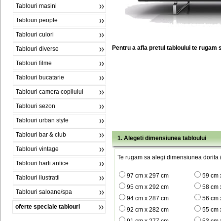
Tablouri masini
Tablouri people
Tablouri culori
Pentru a afla pretul tabloului te rugam 
Tablouri diverse
Tablouri filme
Tablouri bucatarie
Tablouri camera copilului
Tablouri sezon
Tablouri urban style
Tablouri bar & club
1. Alegeti dimensiunea tabloului
Tablouri vintage
Te rugam sa alegi dimensiunea dorita (
Tablouri harti antice
97 cm x 297 cm
59 cm 
Tablouri ilustratii
95 cm x 292 cm
58 cm 
Tablouri saloane/spa
94 cm x 287 cm
56 cm 
oferte speciale tablouri
92 cm x 282 cm
55 cm 