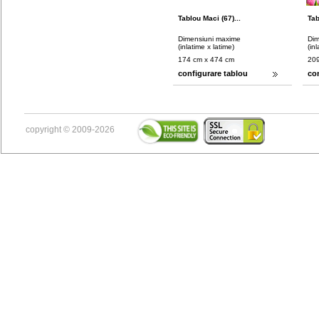
Tablou Maci (67)...
Tab
Dimensiuni maxime
Dim
(inlatime x latime)
(in
174 cm x 474 cm
209
configurare tablou
co
copyright © 2009-2026