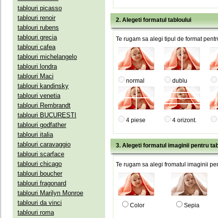
tablouri picasso
tablouri renoir
2. Alegeti formatul tabloului
tablouri rubens
tablouri grecia
Te rugam sa alegi tipul de format pentru
tablouri cafea
tablouri michelangelo
tablouri londra
tablouri Maci
normal
dublu
tablouri kandinsky
tablouri venetia
tablouri Rembrandt
tablouri BUCURESTI
4 piese
4 orizont.
tablouri godfather
tablouri italia
tablouri caravaggio
3. Alegeti formatul imaginii pentru tab
tablouri scarface
tablouri chicago
Te rugam sa alegi fromatul imaginii pen
tablouri boucher
tablouri fragonard
tablouri Marilyn Monroe
tablouri da vinci
Color
Sepia
tablouri roma