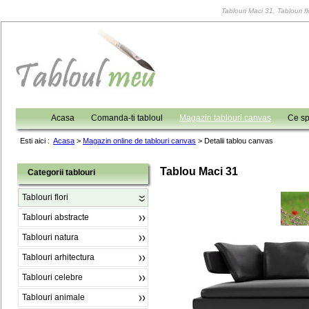
Tablouri Maci 31, Tablouri fl
Acasa
Comanda-ti tabloul
Magazin tablouri canvas
Ce sp
Esti aici :
Acasa
>
Magazin online de tablouri canvas
>
Detalii tablou canvas
Tablou Maci 31
Categorii tablouri
Tablouri flori
Tablouri abstracte
Tablouri natura
Tablouri arhitectura
Tablouri celebre
Tablouri animale