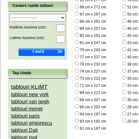
91 cm x 277 cm
53 cm 
Cautare rapida tablouri
89 cm x 272 cm
51 cm 
87 cm x 267 cm
50 cm 
86 cm x 262 cm
48 cm 
Inaltime maxima (cm) :
84 cm x 257 cm
46 cm 
82 cm x 252 cm
45 cm 
Latime maxima (cm) :
81 cm x 247 cm
43 cm 
79 cm x 242 cm
42 cm 
77 cm x 237 cm
40 cm 
76 cm x 232 cm
38 cm 
74 cm x 227 cm
37 cm 
Tag clouds
73 cm x 222 cm
35 cm 
71 cm x 217 cm
33 cm 
tablouri KLIMT
69 cm x 212 cm
32 cm 
tablouri new york
68 cm x 207 cm
30 cm 
tablouri van gogh
66 cm x 202 cm
28 cm 
tablouri monet
64 cm x 197 cm
27 cm 
tablouri paris
63 cm x 192 cm
25 cm 
tablouri grigorescu
61 cm x 187 cm
tablouri Dali
tablouri nud