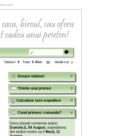
siuni mari
Tablouri:
0
Total:
0
Ron
detalii cos
Despre tablouri
Trimite unui prieten
Calculator taxe expediere
Cand primesc comanda?
Daca plasati comanda astazi,
Duminică, 09 August
, expedierea
din sediul nostru va fi
Marți, 11