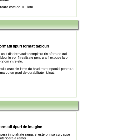
roare este de +/- 1cm.
ormatii tipuri format tablouri
 unul din formatele complexe (in afara de cel
blourile vor fi realizate pentru a fi expuse la o
 2 cm intre ele.
ului este din lemn de brad tratat special pentru a
ma cu un grad de durabilitate ridicat.
formatii tipuri de imagine
era in totalitate rama, si este prinsa cu capse
interioara a ramei.