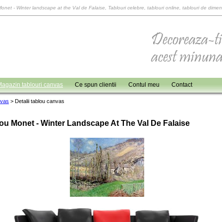
Monet - Winter landscape at the Val de Falaise, Tablouri celebre, tablouri online, tablouri de dimen
agazin tablouri canvas
Ce spun clientii
Contul meu
Contact
nvas
>
Detalii tablou canvas
ou Monet - Winter Landscape At The Val De Falaise