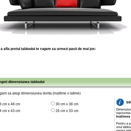
a afla pretul tabloului te rugam sa urmezi pasii de mai jos:
legeti dimensiunea tabloului
gam sa alegi dimensiunea dorita (inaltime x latime)
In
8 cm x 48 cm
30 cm x 38 cm
Dimensiunil
4 cm x 43 cm
26 cm x 33 cm
reprezinta
Inaltimea
Pentru a pa
unui tablo
partea ala