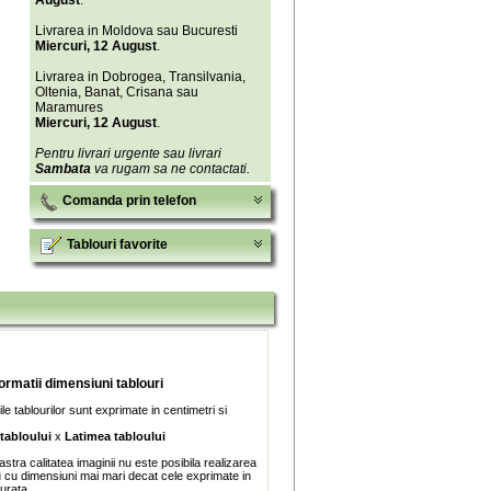
August
.
Livrarea in Moldova sau Bucuresti
Miercuri, 12 August
.
Livrarea in Dobrogea, Transilvania,
Oltenia, Banat, Crisana sau
Maramures
Miercuri, 12 August
.
Pentru livrari urgente sau livrari
Sambata
va rugam sa ne contactati.
Comanda prin telefon
Tablouri favorite
formatii dimensiuni tablouri
e tablourilor sunt exprimate in centimetri si
 tabloului
x
Latimea tabloului
stra calitatea imaginii nu este posibila realizarea
u cu dimensiuni mai mari decat cele exprimate in
turata.