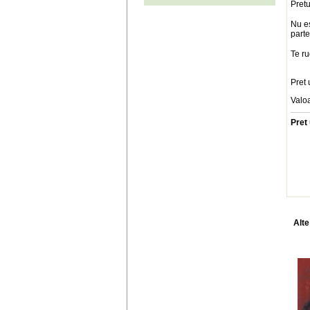
Pretu
Nu es
parte
Te ru
Pret 
Valo
Pret 
Alte