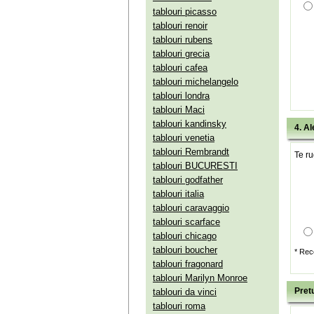
tablouri picasso
tablouri renoir
tablouri rubens
tablouri grecia
tablouri cafea
tablouri michelangelo
tablouri londra
tablouri Maci
tablouri kandinsky
4. Al
tablouri venetia
tablouri Rembrandt
Te ru
tablouri BUCURESTI
tablouri godfather
tablouri italia
tablouri caravaggio
tablouri scarface
tablouri chicago
tablouri boucher
* Rec
tablouri fragonard
tablouri Marilyn Monroe
Pretu
tablouri da vinci
tablouri roma