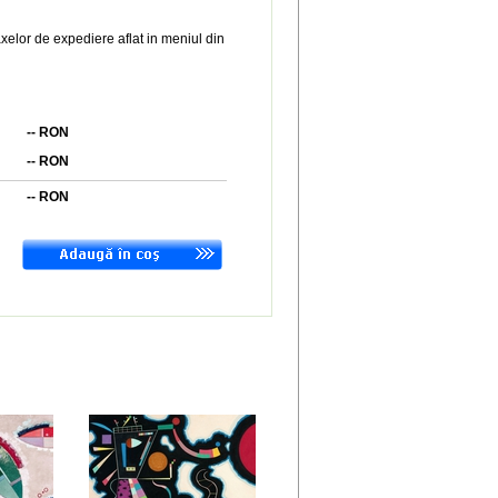
xelor de expediere aflat in meniul din
--
RON
--
RON
--
RON