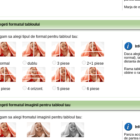
Marja de e
egeti formatul tabloului
gam sa alegi tipul de format pentru tabloul tau:
Inf
Daca alegi
normal), ta
distanta de
ormal
dublu
3 piese
2+1 piese
Rama tablo
obtine o ra
 piese
4 orizont.
5 piese
6 piese
egeti formatul imaginii pentru tabloul tau
gam sa alegi fromatul imaginii pentru tabloul tau:
In
Panza acop
de partea 