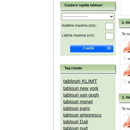
Cautare rapida tablouri
2. Al
Inaltime maxima (cm) :
Te ru
Latime maxima (cm) :
n
Tag clouds
tablouri KLIMT
4
tablouri new york
tablouri van gogh
3. Al
tablouri monet
tablouri paris
Te ru
tablouri grigorescu
tablouri Dali
tablouri nud