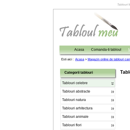
Tablouri 
Acasa
Comanda-ti tabloul
M
Esti aici :
Acasa
>
Magazin online de tablouri ca
Tabl
Categorii tablouri
Tablouri celebre
Tablouri abstracte
Tablouri natura
Tablouri arhitectura
Tablouri animale
Tablouri flori