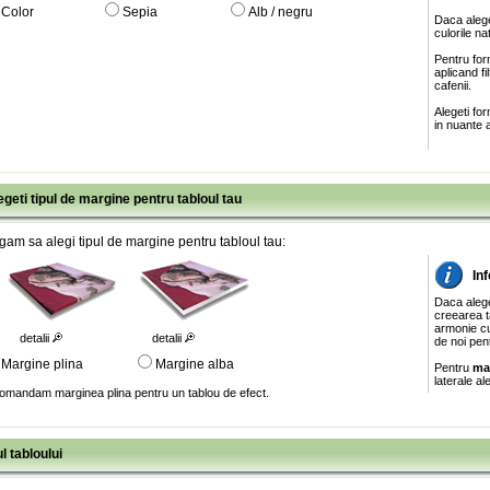
Color
Sepia
Alb / negru
Daca alege
culorile na
Pentru for
aplicand f
cafenii.
Alegeti fo
in nuante a
egeti tipul de margine pentru tabloul tau
gam sa alegi tipul de margine pentru tabloul tau:
In
Daca aleg
creearea ta
armonie cu
detalii
detalii
de noi pen
Margine plina
Margine alba
Pentru
ma
laterale al
omandam marginea plina pentru un tablou de efect.
l tabloului