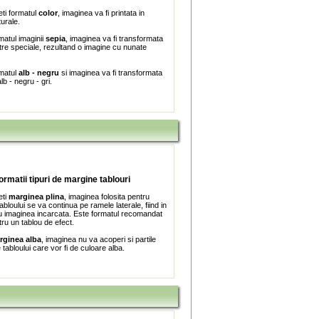
ti formatul
color
, imaginea va fi printata in
turale.
matul imaginii
sepia
, imaginea va fi transformata
iltre speciale, rezultand o imagine cu nunate
rmatul
alb - negru
si imaginea va fi transformata
lb - negru - gri.
formatii tipuri de margine tablouri
eti
marginea plina
, imaginea folosita pentru
bloului se va continua pe ramele laterale, fiind in
 imaginea incarcata. Este formatul recomandat
tru un tablou de efect.
rginea alba
, imaginea nu va acoperi si partile
e tabloului care vor fi de culoare alba.