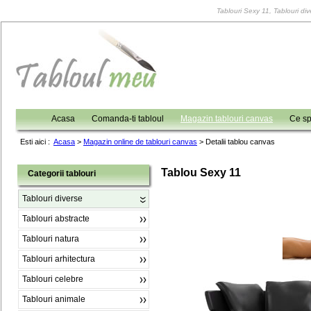
Tablouri Sexy 11, Tablouri div
Acasa
Comanda-ti tabloul
Magazin tablouri canvas
Ce sp
Esti aici :
Acasa
>
Magazin online de tablouri canvas
>
Detalii tablou canvas
Tablou Sexy 11
Categorii tablouri
Tablouri diverse
Tablouri abstracte
Tablouri natura
Tablouri arhitectura
Tablouri celebre
Tablouri animale