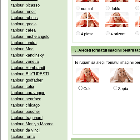
tablouri picasso
normal
dublu
tablouri renoir
tablouri rubens
tablouri grecia
tablouri cafea
4 piese
4 orizont.
tablouri michelangelo
tablouri londra
tablouri Maci
3. Alegeti formatul imaginii pentru tab
tablouri kandinsky
tablouri venetia
Te rugam sa alegi fromatul imaginii pen
tablouri Rembrandt
tablouri BUCURESTI
tablouri godfather
tablouri italia
Color
Sepia
tablouri caravaggio
tablouri scarface
tablouri chicago
tablouri boucher
tablouri fragonard
tablouri Marilyn Monroe
tablouri da vinci
tablouri roma