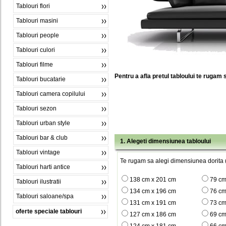
Tablouri flori
Tablouri masini
Tablouri people
Tablouri culori
Tablouri filme
Pentru a afla pretul tabloului te rugam 
Tablouri bucatarie
Tablouri camera copilului
Tablouri sezon
Tablouri urban style
Tablouri bar & club
1. Alegeti dimensiunea tabloului
Tablouri vintage
Te rugam sa alegi dimensiunea dorita (
Tablouri harti antice
138 cm x 201 cm
79 cm
Tablouri ilustratii
134 cm x 196 cm
76 cm
Tablouri saloane/spa
131 cm x 191 cm
73 cm
oferte speciale tablouri
127 cm x 186 cm
69 cm