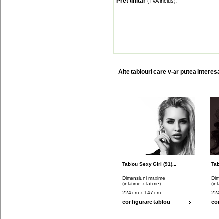
Pret unitar
:
(TVA inclus)
Alte tablouri care v-ar putea interes
Tablou Sexy Girl (91)...
Tab
Dimensiuni maxime
Dim
(inlatime x latime)
(in
224 cm x 147 cm
224
configurare tablou
co