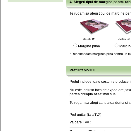
4. Alegeti tipul de margine pentru tab
Te rugam sa alegi tipul de margine pent
detalii
detalii
Margine plina
Margin
* Recomandam marginea plina pentru un tab
Pretul tabloului
Pretul include toate costurile produceri
Nu este inclusa taxa de expediere, taxa
partea dreapta afisat mai sus.
Te rugam sa alegi cantitatea dorita si 
Pret unitar
:
(fara TVA)
Valoare TVA
: