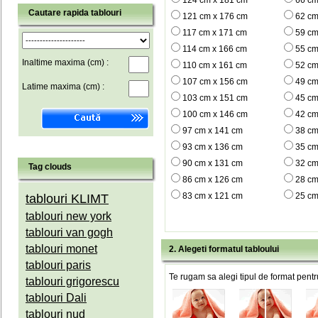
124 cm x 181 cm
66 cm
Cautare rapida tablouri
121 cm x 176 cm
62 cm
117 cm x 171 cm
59 cm
114 cm x 166 cm
55 cm
Inaltime maxima (cm) :
110 cm x 161 cm
52 cm
107 cm x 156 cm
49 cm
Latime maxima (cm) :
103 cm x 151 cm
45 cm
100 cm x 146 cm
42 cm
97 cm x 141 cm
38 cm
93 cm x 136 cm
35 cm
90 cm x 131 cm
32 cm
Tag clouds
86 cm x 126 cm
28 cm
83 cm x 121 cm
25 cm
tablouri KLIMT
tablouri new york
tablouri van gogh
tablouri monet
2. Alegeti formatul tabloului
tablouri paris
Te rugam sa alegi tipul de format pentru
tablouri grigorescu
tablouri Dali
tablouri nud