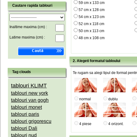
59 cm x 133 cm
Cautare rapida tablouri
57 cm x 128 cm
54 cm x 123 cm
52 cm x 118 cm
Inaltime maxima (cm) :
50 cm x 113 cm
Latime maxima (cm) :
48 cm x 108 cm
2. Alegeti formatul tabloului
Tag clouds
Te rugam sa alegi tipul de format pentru
tablouri KLIMT
tablouri new york
normal
dublu
tablouri van gogh
tablouri monet
tablouri paris
tablouri grigorescu
4 piese
4 orizont.
tablouri Dali
tablouri nud