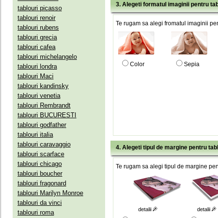
3. Alegeti formatul imaginii pentru tab
tablouri picasso
tablouri renoir
Te rugam sa alegi fromatul imaginii pen
tablouri rubens
tablouri grecia
tablouri cafea
tablouri michelangelo
Color
Sepia
tablouri londra
tablouri Maci
tablouri kandinsky
tablouri venetia
tablouri Rembrandt
tablouri BUCURESTI
tablouri godfather
tablouri italia
tablouri caravaggio
4. Alegeti tipul de margine pentru tab
tablouri scarface
tablouri chicago
Te rugam sa alegi tipul de margine pent
tablouri boucher
tablouri fragonard
tablouri Marilyn Monroe
tablouri da vinci
detalii
detalii
tablouri roma