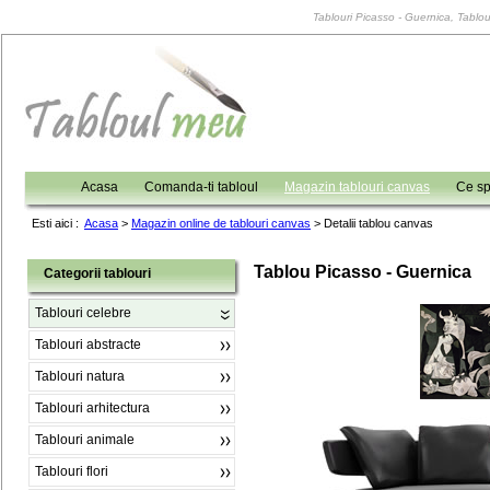
Tablouri Picasso - Guernica, Tablour
Acasa
Comanda-ti tabloul
Magazin tablouri canvas
Ce sp
Esti aici :
Acasa
>
Magazin online de tablouri canvas
>
Detalii tablou canvas
Tablou Picasso - Guernica
Categorii tablouri
Tablouri celebre
Tablouri abstracte
Tablouri natura
Tablouri arhitectura
Tablouri animale
Tablouri flori