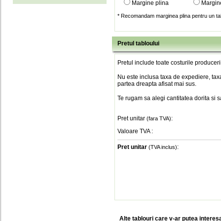
Margine plina
Margin
* Recomandam marginea plina pentru un tab
Pretul tabloului
Pretul include toate costurile produceri
Nu este inclusa taxa de expediere, taxa
partea dreapta afisat mai sus.
Te rugam sa alegi cantitatea dorita si 
Pret unitar
:
(fara TVA)
Valoare TVA
:
Pret unitar
:
(TVA inclus)
Alte tablouri care v-ar putea interes