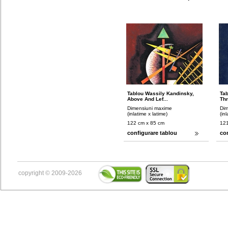
Tablou Wassily Kandinsky,
Tab
Above And Lef...
Thr
Dimensiuni maxime
Dim
(inlatime x latime)
(in
122 cm x 85 cm
121
configurare tablou
co
copyright © 2009-2026