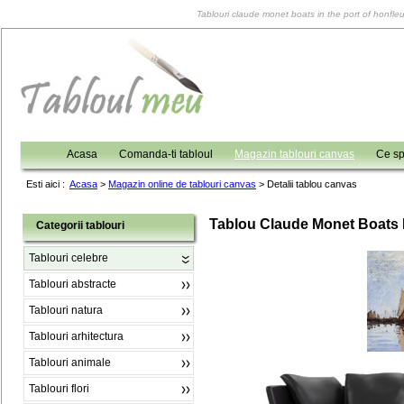
Tablouri claude monet boats in the port of honfleur
Acasa
Comanda-ti tabloul
Magazin tablouri canvas
Ce sp
Esti aici :
Acasa
>
Magazin online de tablouri canvas
>
Detalii tablou canvas
Tablou Claude Monet Boats I
Categorii tablouri
Tablouri celebre
Tablouri abstracte
Tablouri natura
Tablouri arhitectura
Tablouri animale
Tablouri flori