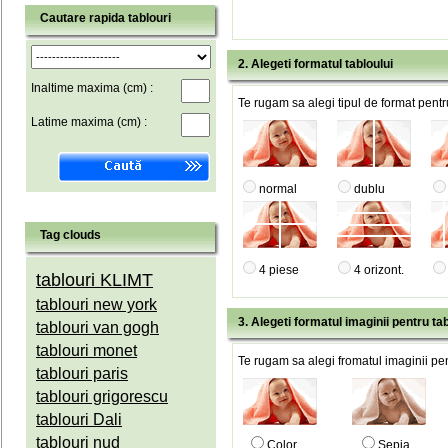
Cautare rapida tablouri
2. Alegeti formatul tabloului
Inaltime maxima (cm) :
Te rugam sa alegi tipul de format pentru
Latime maxima (cm) :
normal
dublu
Tag clouds
4 piese
4 orizont.
tablouri KLIMT
tablouri new york
3. Alegeti formatul imaginii pentru tab
tablouri van gogh
tablouri monet
Te rugam sa alegi fromatul imaginii pen
tablouri paris
tablouri grigorescu
tablouri Dali
tablouri nud
Color
Sepia