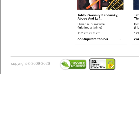
Tablou Wassily Kandinsky,
Tab
Above And Lef...
Thr
Dimensiuni maxime
Dim
(inlatime x latime)
(in
122 cm x 85 cm
121
configurare tablou
co
copyright © 2009-2026