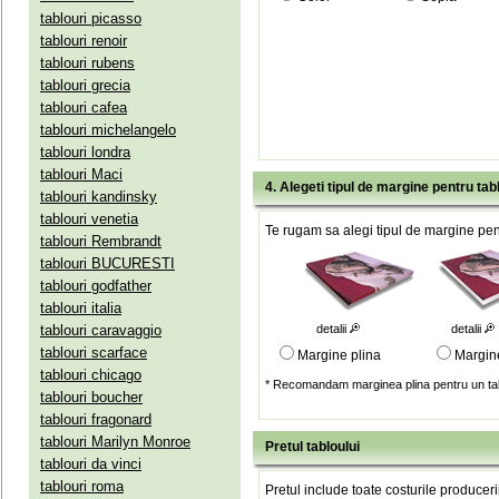
tablouri picasso
tablouri renoir
tablouri rubens
tablouri grecia
tablouri cafea
tablouri michelangelo
tablouri londra
tablouri Maci
4. Alegeti tipul de margine pentru tab
tablouri kandinsky
tablouri venetia
Te rugam sa alegi tipul de margine pent
tablouri Rembrandt
tablouri BUCURESTI
tablouri godfather
tablouri italia
tablouri caravaggio
detalii
detalii
tablouri scarface
Margine plina
Margin
tablouri chicago
* Recomandam marginea plina pentru un tab
tablouri boucher
tablouri fragonard
tablouri Marilyn Monroe
Pretul tabloului
tablouri da vinci
tablouri roma
Pretul include toate costurile produceri