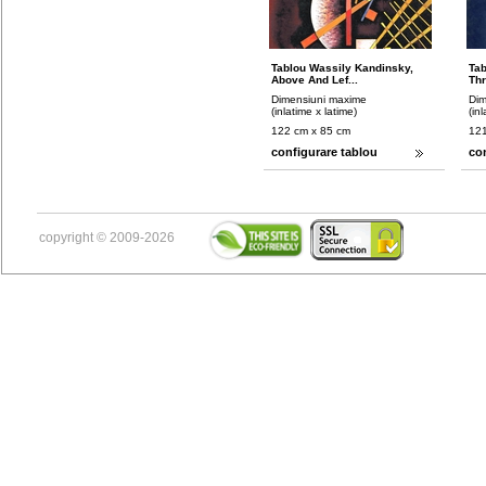
Tablou Wassily Kandinsky,
Tab
Above And Lef...
Thr
Dimensiuni maxime
Dim
(inlatime x latime)
(in
122 cm x 85 cm
121
configurare tablou
co
copyright © 2009-2026