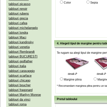
Color
Sepia
tablouri picasso
tablouri renoir
tablouri rubens
tablouri grecia
tablouri cafea
tablouri michelangelo
tablouri londra
tablouri Maci
tablouri kandinsky
4. Alegeti tipul de margine pentru tab
tablouri venetia
tablouri Rembrandt
Te rugam sa alegi tipul de margine pent
tablouri BUCURESTI
tablouri godfather
tablouri italia
tablouri caravaggio
detalii
detalii
tablouri scarface
Margine plina
Margin
tablouri chicago
tablouri boucher
* Recomandam marginea plina pentru un tab
tablouri fragonard
tablouri Marilyn Monroe
Pretul tabloului
tablouri da vinci
tablouri roma