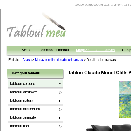
Tablouri claude monet cliffs at amont, 1885,
Acasa
Comanda-ti tabloul
Magazin tablouri canvas
Ce sp
Esti aici :
Acasa
>
Magazin online de tablouri canvas
>
Detalii tablou canvas
Tablou Claude Monet Cliffs 
Categorii tablouri
Tablouri celebre
Tablouri abstracte
Tablouri natura
Tablouri arhitectura
Tablouri animale
Tablouri flori