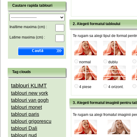
Cautare rapida tablouri
2. Alegeti formatul tabloului
Inaltime maxima (cm) :
Te rugam sa alegi tipul de format pentru
Latime maxima (cm) :
normal
dublu
Tag clouds
tablouri KLIMT
4 piese
4 orizont.
tablouri new york
tablouri van gogh
3. Alegeti formatul imaginii pentru tab
tablouri monet
tablouri paris
Te rugam sa alegi fromatul imaginii pen
tablouri grigorescu
tablouri Dali
tablouri nud