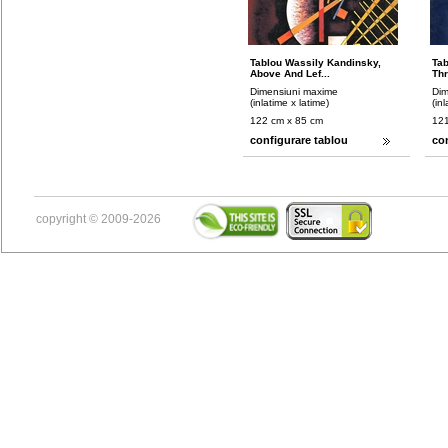
Tablou Wassily Kandinsky,
Tab
Above And Lef...
Thr
Dimensiuni maxime
Dim
(inlatime x latime)
(in
122 cm x 85 cm
121
configurare tablou
co
copyright © 2009-2026