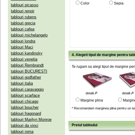
Color
Sepia
tablouri picasso
tablouri renoir
tablouri rubens
tablouri grecia
tablouri cafea
tablouri michelangelo
tablouri londra
tablouri Maci
tablouri kandinsky
4. Alegeti tipul de margine pentru tab
tablouri venetia
tablouri Rembrandt
Te rugam sa alegi tipul de margine pent
tablouri BUCURESTI
tablouri godfather
tablouri italia
tablouri caravaggio
detalii
detalii
tablouri scarface
Margine plina
Margin
tablouri chicago
tablouri boucher
* Recomandam marginea plina pentru un tab
tablouri fragonard
tablouri Marilyn Monroe
Pretul tabloului
tablouri da vinci
tablouri roma