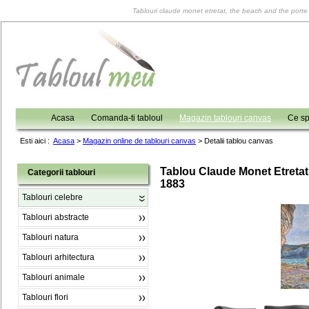
Tablouri claude monet etretat, the beach and the porte d
Acasa
Comanda-ti tabloul
Magazin tablouri canvas
Ce sp
Esti aici :
Acasa
>
Magazin online de tablouri canvas
>
Detalii tablou canvas
Tablou Claude Monet Etretat
Categorii tablouri
1883
Tablouri celebre
Tablouri abstracte
Tablouri natura
Tablouri arhitectura
Tablouri animale
Tablouri flori