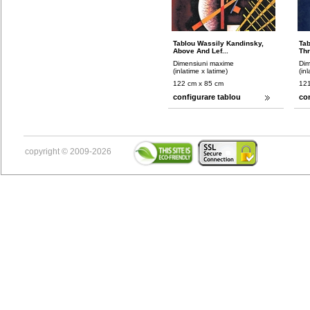
Tablou Wassily Kandinsky,
Tab
Above And Lef...
Thr
Dimensiuni maxime
Dim
(inlatime x latime)
(in
122 cm x 85 cm
121
configurare tablou
co
copyright © 2009-2026