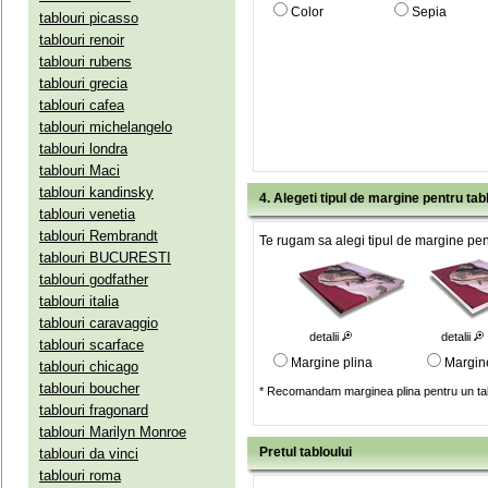
Color
Sepia
tablouri picasso
tablouri renoir
tablouri rubens
tablouri grecia
tablouri cafea
tablouri michelangelo
tablouri londra
tablouri Maci
tablouri kandinsky
4. Alegeti tipul de margine pentru tab
tablouri venetia
tablouri Rembrandt
Te rugam sa alegi tipul de margine pent
tablouri BUCURESTI
tablouri godfather
tablouri italia
tablouri caravaggio
detalii
detalii
tablouri scarface
Margine plina
Margin
tablouri chicago
tablouri boucher
* Recomandam marginea plina pentru un tab
tablouri fragonard
tablouri Marilyn Monroe
Pretul tabloului
tablouri da vinci
tablouri roma