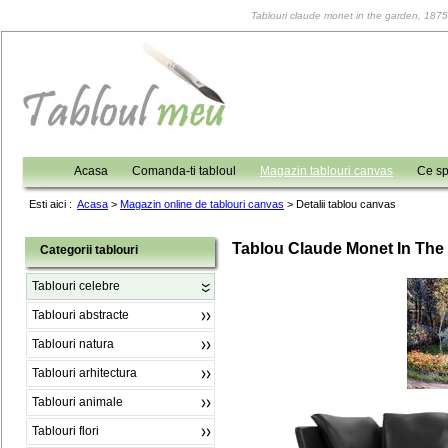
Tablouri claude monet in the garden, 1875, 
Acasa
Comanda-ti tabloul
Magazin tablouri canvas
Ce sp
Esti aici :
Acasa
>
Magazin online de tablouri canvas
>
Detalii tablou canvas
Tablou Claude Monet In The
Categorii tablouri
Tablouri celebre
Tablouri abstracte
Tablouri natura
Tablouri arhitectura
Tablouri animale
Tablouri flori