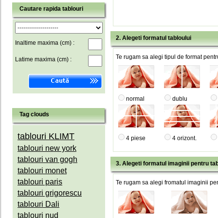
Cautare rapida tablouri
2. Alegeti formatul tabloului
Inaltime maxima (cm) :
Te rugam sa alegi tipul de format pentru
Latime maxima (cm) :
normal
dublu
Tag clouds
tablouri KLIMT
4 piese
4 orizont.
tablouri new york
tablouri van gogh
3. Alegeti formatul imaginii pentru tab
tablouri monet
tablouri paris
Te rugam sa alegi fromatul imaginii pen
tablouri grigorescu
tablouri Dali
tablouri nud