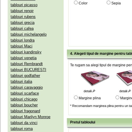
Color
Sepia
tablouri picasso
tablouri renoir
tablouri rubens
tablouri grecia
tablouri cafea
tablouri michelangelo
tablouri londra
tablouri Maci
tablouri kandinsky
4. Alegeti tipul de margine pentru tab
tablouri venetia
tablouri Rembrandt
Te rugam sa alegi tipul de margine pent
tablouri BUCURESTI
tablouri godfather
tablouri italia
tablouri caravaggio
detalii
detalii
tablouri scarface
Margine plina
Margin
tablouri chicago
tablouri boucher
* Recomandam marginea plina pentru un tab
tablouri fragonard
tablouri Marilyn Monroe
Pretul tabloului
tablouri da vinci
tablouri roma