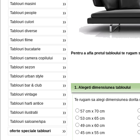
Tablouri masini
Tablouri people
Tablouri culori
Tablouri diverse
Tablouri filme
Tablouri bucatarie
Pentru a afla pretul tabloului te rugam 
Tablouri camera copilului
Tablouri sezon
Tablouri urban style
Tablouri bar & club
1. Alegeti dimensiunea tabloului
Tablouri vintage
Te rugam sa alegi dimensiunea dorita (
Tablouri harti antice
57 cm x 70 cm
Tablouri ilustratii
53 cm x 65 cm
Tablouri saloane/spa
49 cm x 60 cm
oferte speciale tablouri
45 cm x 55 cm