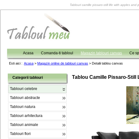
Tablouri camille pissaro-still life with apples and
Acasa
Comanda-ti tabloul
Magazin tablouri canvas
Ce sp
Esti aici :
Acasa
>
Magazin online de tablouri canvas
>
Detalii tablou canvas
Tablou Camille Pissaro-Still
Categorii tablouri
Tablouri celebre
Tablouri abstracte
Tablouri natura
Tablouri arhitectura
Tablouri animale
Tablouri flori