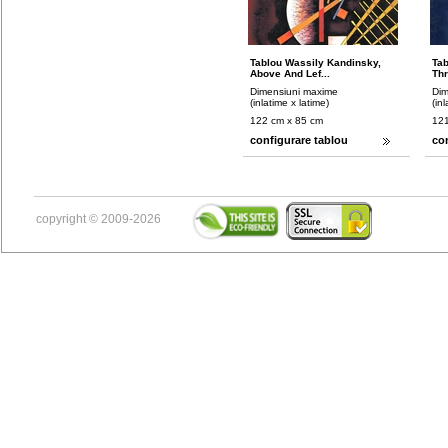
Tablou Wassily Kandinsky,
Tab
Above And Lef...
Thr
Dimensiuni maxime
Dim
(inlatime x latime)
(in
122 cm x 85 cm
121
configurare tablou
co
copyright © 2009-2026