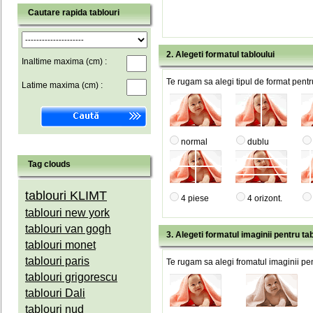
Cautare rapida tablouri
2. Alegeti formatul tabloului
Inaltime maxima (cm) :
Te rugam sa alegi tipul de format pentru
Latime maxima (cm) :
normal
dublu
Tag clouds
tablouri KLIMT
4 piese
4 orizont.
tablouri new york
tablouri van gogh
3. Alegeti formatul imaginii pentru tab
tablouri monet
tablouri paris
Te rugam sa alegi fromatul imaginii pen
tablouri grigorescu
tablouri Dali
tablouri nud