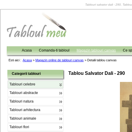
Tablouri salvator dali - 290, Tablou
Acasa
Comanda-ti tabloul
Magazin tablouri canvas
Ce sp
Esti aici :
Acasa
>
Magazin online de tablouri canvas
>
Detalii tablou canvas
Tablou Salvator Dali - 290
Categorii tablouri
Tablouri celebre
Tablouri abstracte
Tablouri natura
Tablouri arhitectura
Tablouri animale
Tablouri flori