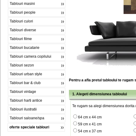
Tablouri masini
Tablouri people
Tablouri culori
Tablouri diverse
Tablouri filme
Tablouri bucatarie
Tablouri camera copilului
Tablouri sezon
Tablouri urban style
Pentru a afla pretul tabloului te rugam 
Tablouri bar & club
Tablouri vintage
1. Alegeti dimensiunea tabloului
Tablouri harti antice
Te rugam sa alegi dimensiunea dorita (
Tablouri ilustratii
64 cm x 44 cm
Tablouri saloane/spa
59 cm x 41 cm
oferte speciale tablouri
54 cm x 37 cm