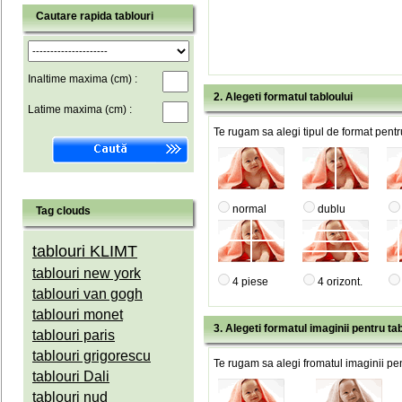
Cautare rapida tablouri
Inaltime maxima (cm) :
2. Alegeti formatul tabloului
Latime maxima (cm) :
Te rugam sa alegi tipul de format pentru
normal
dublu
Tag clouds
tablouri KLIMT
tablouri new york
4 piese
4 orizont.
tablouri van gogh
tablouri monet
3. Alegeti formatul imaginii pentru tab
tablouri paris
tablouri grigorescu
Te rugam sa alegi fromatul imaginii pen
tablouri Dali
tablouri nud