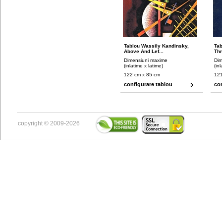
Tablou Wassily Kandinsky,
Tab
Above And Lef...
Thr
Dimensiuni maxime
Dim
(inlatime x latime)
(in
122 cm x 85 cm
121
configurare tablou
co
copyright © 2009-2026