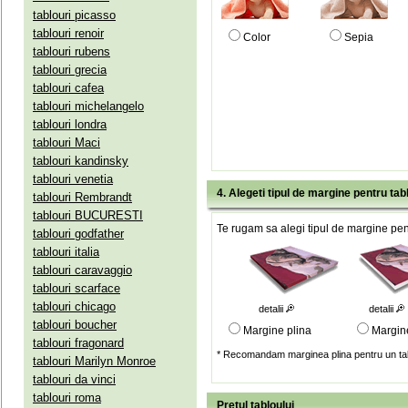
tablouri picasso
tablouri renoir
Color
Sepia
tablouri rubens
tablouri grecia
tablouri cafea
tablouri michelangelo
tablouri londra
tablouri Maci
tablouri kandinsky
tablouri venetia
4. Alegeti tipul de margine pentru tab
tablouri Rembrandt
tablouri BUCURESTI
Te rugam sa alegi tipul de margine pent
tablouri godfather
tablouri italia
tablouri caravaggio
tablouri scarface
tablouri chicago
detalii
detalii
tablouri boucher
Margine plina
Margin
tablouri fragonard
* Recomandam marginea plina pentru un tab
tablouri Marilyn Monroe
tablouri da vinci
tablouri roma
Pretul tabloului