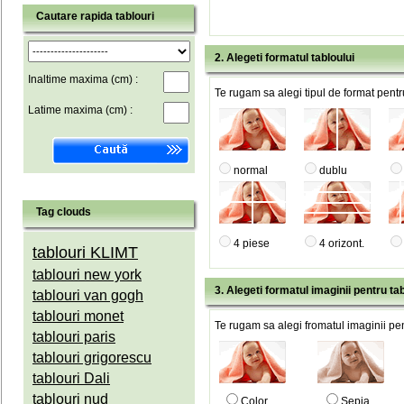
Cautare rapida tablouri
2. Alegeti formatul tabloului
Inaltime maxima (cm) :
Te rugam sa alegi tipul de format pentru
Latime maxima (cm) :
normal
dublu
Tag clouds
4 piese
4 orizont.
tablouri KLIMT
tablouri new york
3. Alegeti formatul imaginii pentru tab
tablouri van gogh
tablouri monet
Te rugam sa alegi fromatul imaginii pen
tablouri paris
tablouri grigorescu
tablouri Dali
tablouri nud
Color
Sepia