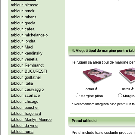
tablouri picasso
tablouri renoir
tablouri rubens
tablouri grecia
tablouri cafea
tablouri michelangelo
tablouri londra
tablouri Maci
4. Alegeti tipul de margine pentru tab
tablouri kandinsky
tablouri venetia
Te rugam sa alegi tipul de margine pent
tablouri Rembrandt
tablouri BUCURESTI
tablouri godfather
tablouri italia
tablouri caravaggio
detalii
detalii
tablouri scarface
Margine plina
Margin
tablouri chicago
* Recomandam marginea plina pentru un tab
tablouri boucher
tablouri fragonard
tablouri Marilyn Monroe
Pretul tabloului
tablouri da vinci
tablouri roma
Pretul include toate costurile produceri