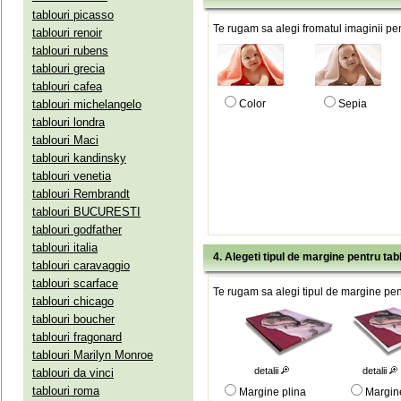
tablouri picasso
Te rugam sa alegi fromatul imaginii pen
tablouri renoir
tablouri rubens
tablouri grecia
tablouri cafea
tablouri michelangelo
Color
Sepia
tablouri londra
tablouri Maci
tablouri kandinsky
tablouri venetia
tablouri Rembrandt
tablouri BUCURESTI
tablouri godfather
tablouri italia
4. Alegeti tipul de margine pentru tab
tablouri caravaggio
tablouri scarface
Te rugam sa alegi tipul de margine pent
tablouri chicago
tablouri boucher
tablouri fragonard
tablouri Marilyn Monroe
detalii
detalii
tablouri da vinci
tablouri roma
Margine plina
Margin