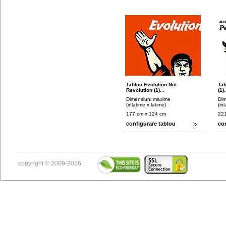
Tablou Evolution Not
Ta
Revolution (1)...
(1).
Dimensiuni maxime
Dim
(inlatime x latime)
(in
177 cm x 124 cm
221
configurare tablou
co
copyright © 2009-2026