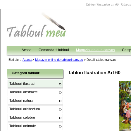
Tablouri ilustration art 60, Tablouri
Acasa
Comanda-ti tabloul
Magazin tablouri canvas
Ce sp
Esti aici :
Acasa
>
Magazin online de tablouri canvas
>
Detalii tablou canvas
Tablou Ilustration Art 60
Categorii tablouri
Tablouri ilustratii
Tablouri abstracte
Tablouri natura
Tablouri arhitectura
Tablouri celebre
Tablouri animale