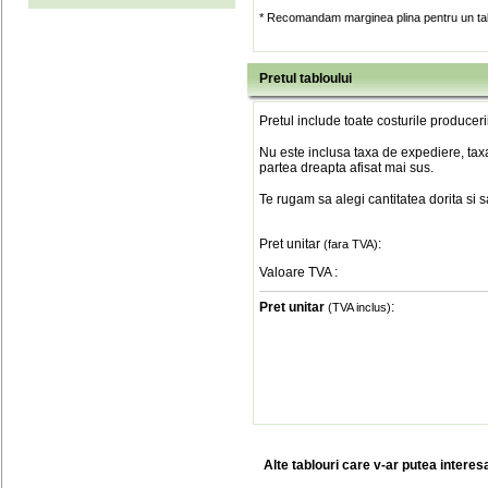
* Recomandam marginea plina pentru un tab
Pretul tabloului
Pretul include toate costurile produceri
Nu este inclusa taxa de expediere, taxa
partea dreapta afisat mai sus.
Te rugam sa alegi cantitatea dorita si 
Pret unitar
:
(fara TVA)
Valoare TVA
:
Pret unitar
:
(TVA inclus)
Alte tablouri care v-ar putea interes