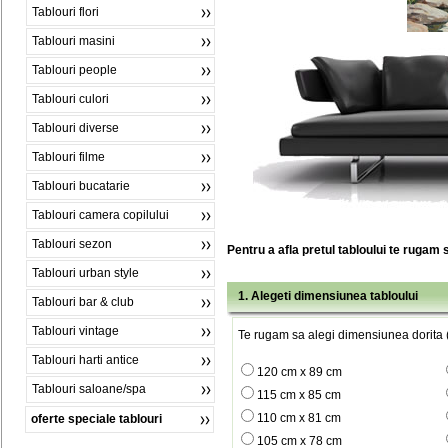
Tablouri flori
Tablouri masini
Tablouri people
Tablouri culori
Tablouri diverse
Tablouri filme
Tablouri bucatarie
Tablouri camera copilului
Tablouri sezon
Pentru a afla pretul tabloului te rugam 
Tablouri urban style
1. Alegeti dimensiunea tabloului
Tablouri bar & club
Tablouri vintage
Te rugam sa alegi dimensiunea dorita (
Tablouri harti antice
120 cm x 89 cm
Tablouri saloane/spa
115 cm x 85 cm
110 cm x 81 cm
oferte speciale tablouri
105 cm x 78 cm