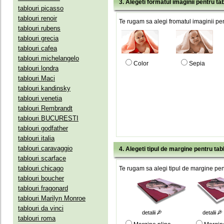
3. Alegeti formatul imaginii pentru tab
tablouri picasso
tablouri renoir
Te rugam sa alegi fromatul imaginii pen
tablouri rubens
tablouri grecia
tablouri cafea
tablouri michelangelo
Color
Sepia
tablouri londra
tablouri Maci
tablouri kandinsky
tablouri venetia
tablouri Rembrandt
tablouri BUCURESTI
tablouri godfather
tablouri italia
tablouri caravaggio
4. Alegeti tipul de margine pentru tab
tablouri scarface
tablouri chicago
Te rugam sa alegi tipul de margine pent
tablouri boucher
tablouri fragonard
tablouri Marilyn Monroe
tablouri da vinci
detalii
detalii
tablouri roma