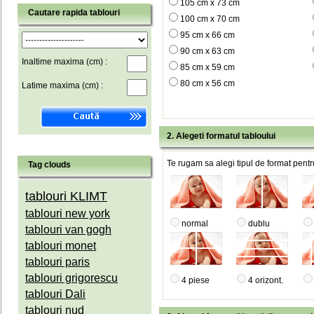
105 cm x 73 cm
Cautare rapida tablouri
100 cm x 70 cm
95 cm x 66 cm
90 cm x 63 cm
Inaltime maxima (cm) :
85 cm x 59 cm
80 cm x 56 cm
Latime maxima (cm) :
2. Alegeti formatul tabloului
Te rugam sa alegi tipul de format pentru
Tag clouds
tablouri KLIMT
tablouri new york
normal
dublu
tablouri van gogh
tablouri monet
tablouri paris
tablouri grigorescu
4 piese
4 orizont.
tablouri Dali
tablouri nud