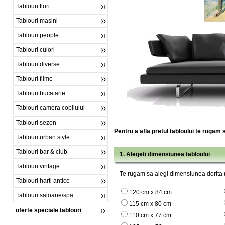
Tablouri flori
Tablouri masini
Tablouri people
Tablouri culori
Tablouri diverse
Tablouri filme
Tablouri bucatarie
Tablouri camera copilului
Tablouri sezon
Pentru a afla pretul tabloului te rugam 
Tablouri urban style
Tablouri bar & club
1. Alegeti dimensiunea tabloului
Tablouri vintage
Te rugam sa alegi dimensiunea dorita (
Tablouri harti antice
120 cm x 84 cm
Tablouri saloane/spa
115 cm x 80 cm
oferte speciale tablouri
110 cm x 77 cm