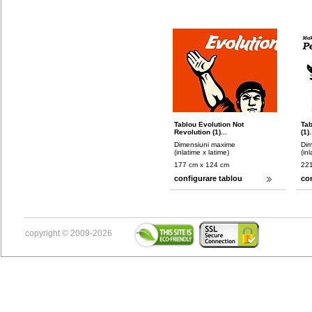
Tablou Evolution Not
Ta
Revolution (1)...
(1).
Dimensiuni maxime
Dim
(inlatime x latime)
(in
177 cm x 124 cm
221
configurare tablou
co
copyright © 2009-2026