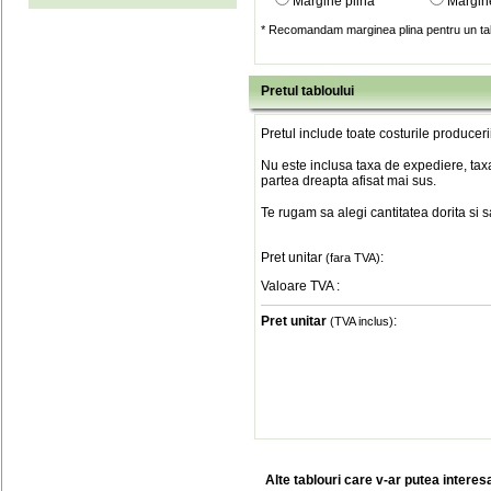
Margine plina
Margin
* Recomandam marginea plina pentru un tab
Pretul tabloului
Pretul include toate costurile produceri
Nu este inclusa taxa de expediere, taxa
partea dreapta afisat mai sus.
Te rugam sa alegi cantitatea dorita si 
Pret unitar
:
(fara TVA)
Valoare TVA
:
Pret unitar
:
(TVA inclus)
Alte tablouri care v-ar putea interes