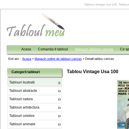
Tablouri vintage usa 100, Tablouri i
Acasa
Comanda-ti tabloul
Magazin tablouri canvas
Ce sp
Esti aici :
Acasa
>
Magazin online de tablouri canvas
>
Detalii tablou canvas
Tablou Vintage Usa 100
Categorii tablouri
Tablouri ilustratii
Tablouri abstracte
Tablouri natura
Tablouri arhitectura
Tablouri celebre
Tablouri animale