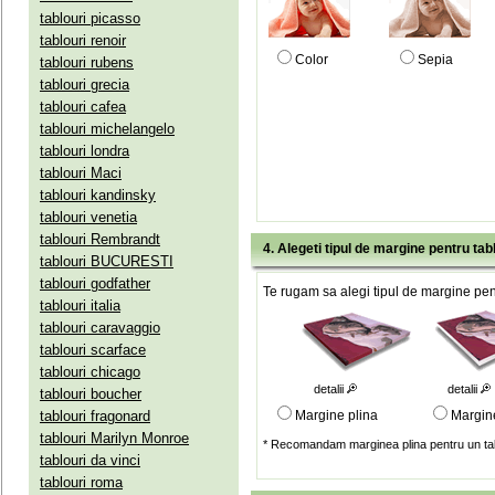
tablouri picasso
tablouri renoir
Color
Sepia
tablouri rubens
tablouri grecia
tablouri cafea
tablouri michelangelo
tablouri londra
tablouri Maci
tablouri kandinsky
tablouri venetia
tablouri Rembrandt
4. Alegeti tipul de margine pentru tab
tablouri BUCURESTI
tablouri godfather
Te rugam sa alegi tipul de margine pent
tablouri italia
tablouri caravaggio
tablouri scarface
tablouri chicago
detalii
detalii
tablouri boucher
tablouri fragonard
Margine plina
Margin
tablouri Marilyn Monroe
* Recomandam marginea plina pentru un tab
tablouri da vinci
tablouri roma