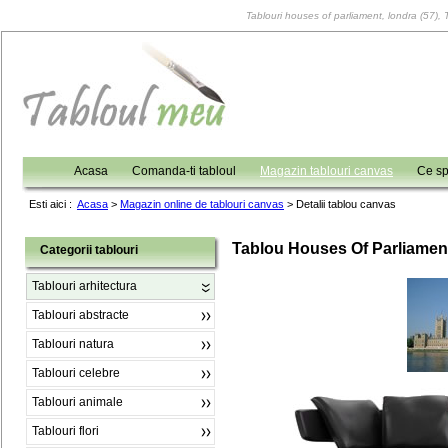
Tablouri houses of parliament, londra (57), T
Acasa
Comanda-ti tabloul
Magazin tablouri canvas
Ce sp
Esti aici :
Acasa
>
Magazin online de tablouri canvas
>
Detalii tablou canvas
Tablou Houses Of Parliament
Categorii tablouri
Tablouri arhitectura
Tablouri abstracte
Tablouri natura
Tablouri celebre
Tablouri animale
Tablouri flori