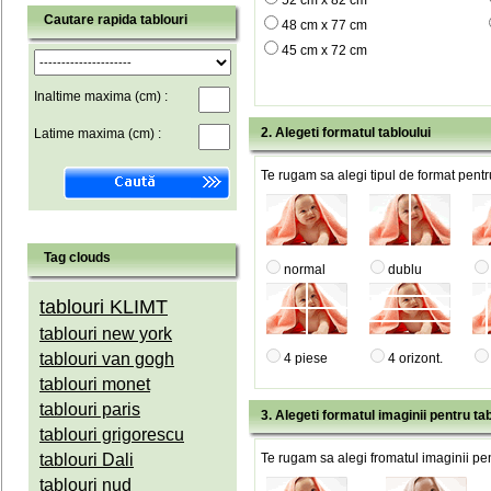
52 cm x 82 cm
Cautare rapida tablouri
48 cm x 77 cm
45 cm x 72 cm
Inaltime maxima (cm) :
2. Alegeti formatul tabloului
Latime maxima (cm) :
Te rugam sa alegi tipul de format pentru
Tag clouds
normal
dublu
tablouri KLIMT
tablouri new york
tablouri van gogh
4 piese
4 orizont.
tablouri monet
tablouri paris
3. Alegeti formatul imaginii pentru tab
tablouri grigorescu
tablouri Dali
Te rugam sa alegi fromatul imaginii pen
tablouri nud