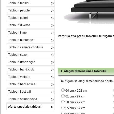
Tablouri masini
Tablouri people
Tablouri culori
Tablouri diverse
Tablouri filme
Pentru a afla pretul tabloului te rugam 
Tablouri bucatarie
Tablouri camera copilului
Tablouri sezon
Tablouri urban style
Tablouri bar & club
1. Alegeti dimensiunea tabloului
Tablouri vintage
Te rugam sa alegi dimensiunea dorita (
Tablouri harti antice
64 cm x 102 cm
Tablouri ilustratii
61 cm x 97 cm
Tablouri saloane/spa
58 cm x 92 cm
oferte speciale tablouri
55 cm x 87 cm