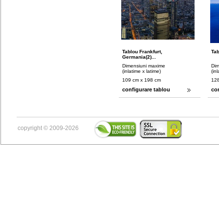
Tablou Frankfurt,
Tab
Germania(2)...
Dimensiuni maxime
Dim
(inlatime x latime)
(in
109 cm x 198 cm
128
configurare tablou
co
copyright © 2009-2026