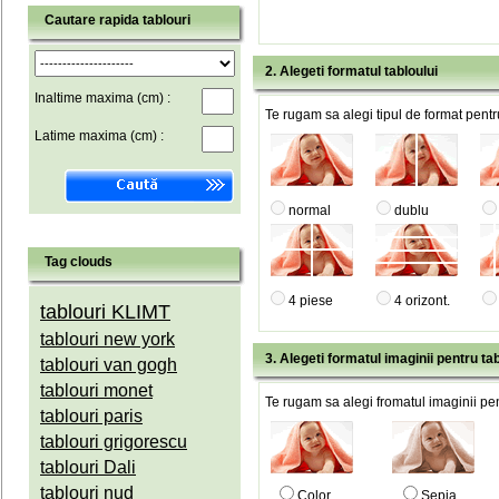
Cautare rapida tablouri
2. Alegeti formatul tabloului
Inaltime maxima (cm) :
Te rugam sa alegi tipul de format pentru
Latime maxima (cm) :
normal
dublu
Tag clouds
4 piese
4 orizont.
tablouri KLIMT
tablouri new york
3. Alegeti formatul imaginii pentru tab
tablouri van gogh
tablouri monet
Te rugam sa alegi fromatul imaginii pen
tablouri paris
tablouri grigorescu
tablouri Dali
tablouri nud
Color
Sepia