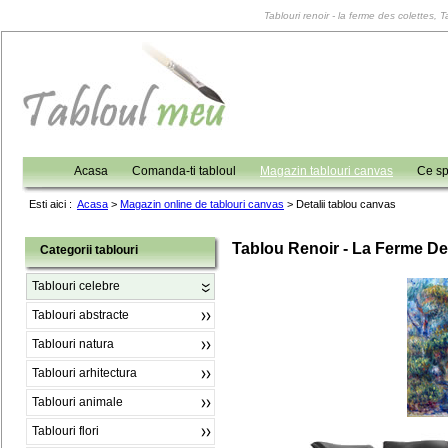
Tablouri renoir - la ferme des colettes, T
Acasa
Comanda-ti tabloul
Magazin tablouri canvas
Ce sp
Esti aici :
Acasa
>
Magazin online de tablouri canvas
>
Detalii tablou canvas
Tablou Renoir - La Ferme De
Categorii tablouri
Tablouri celebre
Tablouri abstracte
Tablouri natura
Tablouri arhitectura
Tablouri animale
Tablouri flori