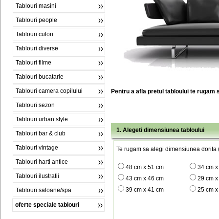
Tablouri masini
Tablouri people
Tablouri culori
Tablouri diverse
Tablouri filme
Tablouri bucatarie
Tablouri camera copilului
Pentru a afla pretul tabloului te rugam 
Tablouri sezon
Tablouri urban style
1. Alegeti dimensiunea tabloului
Tablouri bar & club
Tablouri vintage
Te rugam sa alegi dimensiunea dorita (
Tablouri harti antice
48 cm x 51 cm
34 cm x
Tablouri ilustratii
43 cm x 46 cm
29 cm x
39 cm x 41 cm
25 cm x
Tablouri saloane/spa
oferte speciale tablouri