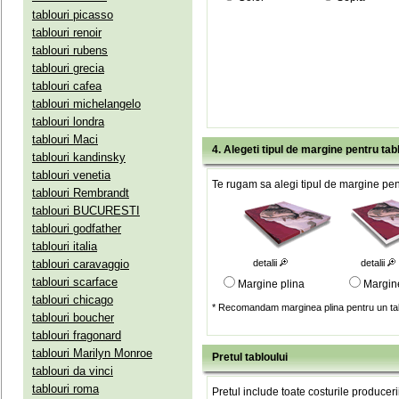
tablouri picasso
tablouri renoir
tablouri rubens
tablouri grecia
tablouri cafea
tablouri michelangelo
tablouri londra
tablouri Maci
4. Alegeti tipul de margine pentru tab
tablouri kandinsky
tablouri venetia
Te rugam sa alegi tipul de margine pent
tablouri Rembrandt
tablouri BUCURESTI
tablouri godfather
tablouri italia
tablouri caravaggio
detalii
detalii
tablouri scarface
Margine plina
Margin
tablouri chicago
* Recomandam marginea plina pentru un tab
tablouri boucher
tablouri fragonard
tablouri Marilyn Monroe
Pretul tabloului
tablouri da vinci
tablouri roma
Pretul include toate costurile produceri