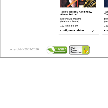
Tablou Wassily Kandinsky,
Tab
Above And Lef...
Thr
Dimensiuni maxime
Dim
(inlatime x latime)
(in
122 cm x 85 cm
121
configurare tablou
co
copyright © 2009-2026