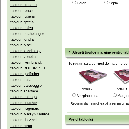
Color
Sepia
tablouri picasso
tablouri renoir
tablouri rubens
tablouri grecia
tablouri cafea
tablouri michelangelo
tablouri londra
tablouri Maci
tablouri kandinsky
4. Alegeti tipul de margine pentru tab
tablouri venetia
tablouri Rembrandt
Te rugam sa alegi tipul de margine pent
tablouri BUCURESTI
tablouri godfather
tablouri italia
tablouri caravaggio
detalii
detalii
tablouri scarface
Margine plina
Margin
tablouri chicago
tablouri boucher
* Recomandam marginea plina pentru un tab
tablouri fragonard
tablouri Marilyn Monroe
Pretul tabloului
tablouri da vinci
tablouri roma