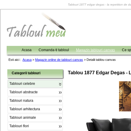
Tablouri 1877 edgar degas - la repetition de da
Acasa
Comanda-ti tabloul
Magazin tablouri canvas
Ce sp
Esti aici :
Acasa
>
Magazin online de tablouri canvas
>
Detalii tablou canvas
Tablou 1877 Edgar Degas - 
Categorii tablouri
Tablouri celebre
Tablouri abstracte
Tablouri natura
Tablouri arhitectura
Tablouri animale
Tablouri flori