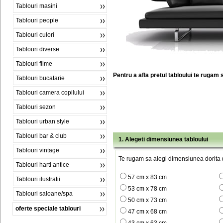
Tablouri masini
Tablouri people
Tablouri culori
Tablouri diverse
Tablouri filme
Pentru a afla pretul tabloului te rugam 
Tablouri bucatarie
Tablouri camera copilului
Tablouri sezon
Tablouri urban style
Tablouri bar & club
1. Alegeti dimensiunea tabloului
Tablouri vintage
Te rugam sa alegi dimensiunea dorita (
Tablouri harti antice
57 cm x 83 cm
Tablouri ilustratii
53 cm x 78 cm
Tablouri saloane/spa
50 cm x 73 cm
oferte speciale tablouri
47 cm x 68 cm