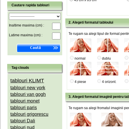
43 cm x 63 cm
Cautare rapida tablouri
2. Alegeti formatul tabloului
Inaltime maxima (cm) :
Te rugam sa alegi tipul de format pentru
Latime maxima (cm) :
normal
dublu
Tag clouds
tablouri KLIMT
4 piese
4 orizont.
tablouri new york
tablouri van gogh
3. Alegeti formatul imaginii pentru tab
tablouri monet
tablouri paris
Te rugam sa alegi fromatul imaginii pen
tablouri grigorescu
tablouri Dali
tablouri nud