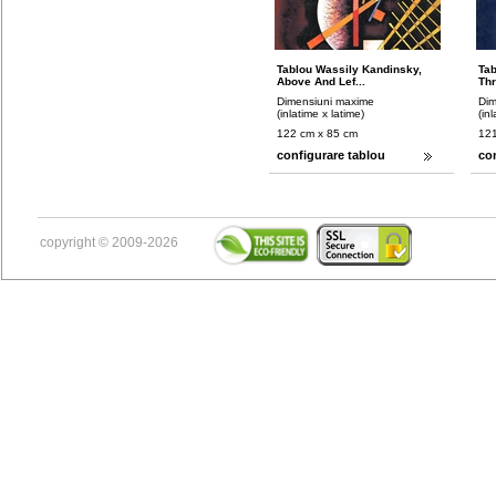
Tablou Wassily Kandinsky,
Tab
Above And Lef...
Thr
Dimensiuni maxime
Dim
(inlatime x latime)
(in
122 cm x 85 cm
121
configurare tablou
co
copyright © 2009-2026