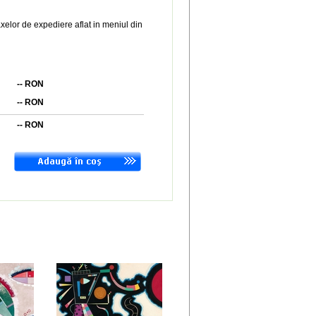
xelor de expediere aflat in meniul din
--
RON
--
RON
--
RON