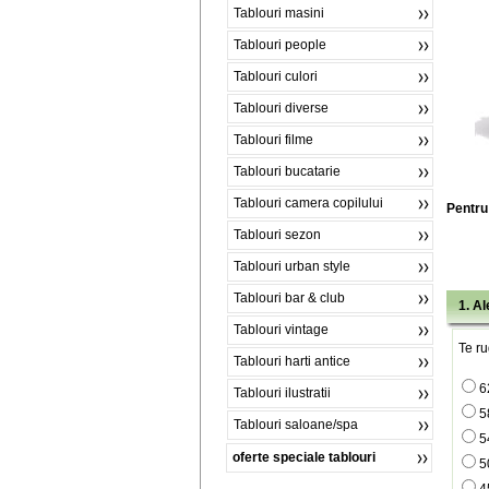
Tablouri masini
Tablouri people
Tablouri culori
Tablouri diverse
Tablouri filme
Tablouri bucatarie
Tablouri camera copilului
Pentru 
Tablouri sezon
Tablouri urban style
Tablouri bar & club
1. A
Tablouri vintage
Te ru
Tablouri harti antice
6
Tablouri ilustratii
5
Tablouri saloane/spa
5
oferte speciale tablouri
5