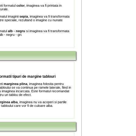
ti formatul
color
, imaginea va fi printata in
turale.
matul imaginii
sepia
, imaginea va fi transformata
iltre speciale, rezultand o imagine cu nunate
rmatul
alb - negru
si imaginea va fi transformata
lb - negru - gri.
formatii tipuri de margine tablouri
eti
marginea plina
, imaginea folosita pentru
bloului se va continua pe ramele laterale, fiind in
 imaginea incarcata. Este formatul recomandat
tru un tablou de efect.
rginea alba
, imaginea nu va acoperi si partile
e tabloului care vor fi de culoare alba.