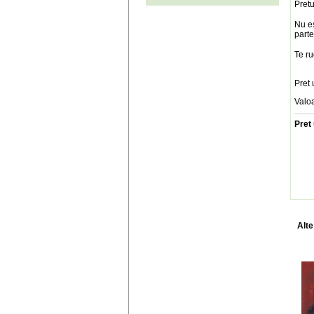
Pretu
Nu es
parte
Te ru
Pret 
Valo
Pret 
Alte