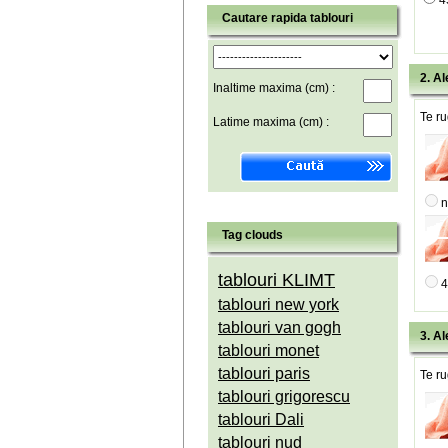
4
Cautare rapida tablouri
2. Al
Inaltime maxima (cm) :
Te ru
Latime maxima (cm) :
n
Tag clouds
tablouri KLIMT
4
tablouri new york
tablouri van gogh
3. Al
tablouri monet
tablouri paris
Te ru
tablouri grigorescu
tablouri Dali
tablouri nud