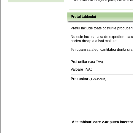
* Recomandam marginea plina pentru un tab
Pretul tabloului
Pretul include toate costurile produceri
Nu este inclusa taxa de expediere, taxa
partea dreapta afisat mai sus.
Te rugam sa alegi cantitatea dorita si 
Pret unitar
:
(fara TVA)
Valoare TVA
:
Pret unitar
:
(TVA inclus)
Alte tablouri care v-ar putea interes