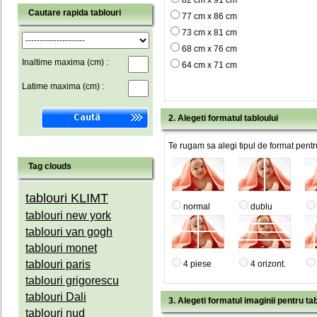
82 cm x 91 cm
Cautare rapida tablouri
77 cm x 86 cm
73 cm x 81 cm
68 cm x 76 cm
Inaltime maxima (cm) :
64 cm x 71 cm
Latime maxima (cm) :
2. Alegeti formatul tabloului
Te rugam sa alegi tipul de format pentru
Tag clouds
tablouri KLIMT
normal
dublu
tablouri new york
tablouri van gogh
tablouri monet
tablouri paris
4 piese
4 orizont.
tablouri grigorescu
tablouri Dali
3. Alegeti formatul imaginii pentru tab
tablouri nud