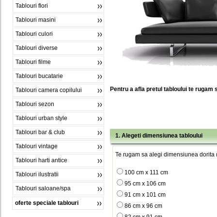
Tablouri flori
Tablouri masini
Tablouri culori
Tablouri diverse
Tablouri filme
Tablouri bucatarie
Pentru a afla pretul tabloului te rugam 
Tablouri camera copilului
Tablouri sezon
Tablouri urban style
Tablouri bar & club
1. Alegeti dimensiunea tabloului
Tablouri vintage
Te rugam sa alegi dimensiunea dorita (
Tablouri harti antice
100 cm x 111 cm
Tablouri ilustratii
95 cm x 106 cm
Tablouri saloane/spa
91 cm x 101 cm
oferte speciale tablouri
86 cm x 96 cm