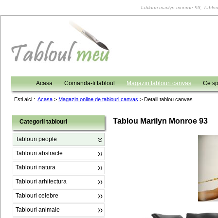
Tablouri marilyn monroe 93, Tablour
Acasa
Comanda-ti tabloul
Magazin tablouri canvas
Ce sp
Esti aici :
Acasa
>
Magazin online de tablouri canvas
>
Detalii tablou canvas
Tablou Marilyn Monroe 93
Categorii tablouri
Tablouri people
Tablouri abstracte
Tablouri natura
Tablouri arhitectura
Tablouri celebre
Tablouri animale