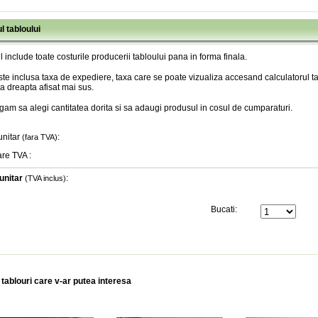
l tabloului
l include toate costurile producerii tabloului pana in forma finala
.
te inclusa taxa de expediere, taxa care se poate vizualiza accesand calculatorul ta
a dreapta afisat mai sus.
gam sa alegi cantitatea dorita si sa adaugi produsul in cosul de cumparaturi.
unitar
:
(fara TVA)
are TVA
:
unitar
:
(TVA inclus)
Bucati:
 tablouri care v-ar putea interesa