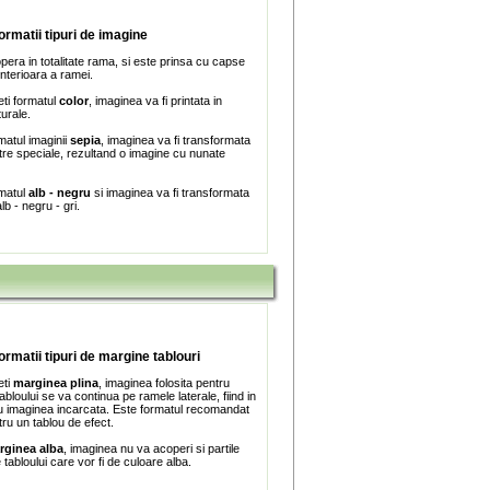
formatii tipuri de imagine
era in totalitate rama, si este prinsa cu capse
interioara a ramei.
ti formatul
color
, imaginea va fi printata in
turale.
matul imaginii
sepia
, imaginea va fi transformata
iltre speciale, rezultand o imagine cu nunate
rmatul
alb - negru
si imaginea va fi transformata
lb - negru - gri.
formatii tipuri de margine tablouri
eti
marginea plina
, imaginea folosita pentru
bloului se va continua pe ramele laterale, fiind in
 imaginea incarcata. Este formatul recomandat
tru un tablou de efect.
rginea alba
, imaginea nu va acoperi si partile
e tabloului care vor fi de culoare alba.