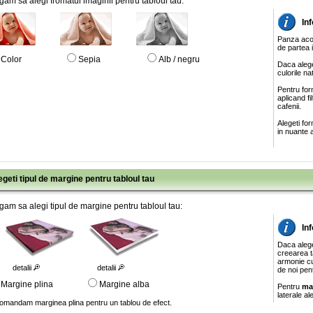
gam sa alegi fromatul imaginii pentru tabloul tau:
In
Panza acop
de partea 
Color
Sepia
Alb / negru
Daca alege
culorile na
Pentru for
aplicand f
cafenii.
Alegeti fo
in nuante a
egeti tipul de margine pentru tabloul tau
gam sa alegi tipul de margine pentru tabloul tau:
In
Daca aleg
creearea ta
armonie cu
detalii
detalii
de noi pen
Margine plina
Margine alba
Pentru
ma
laterale al
omandam marginea plina pentru un tablou de efect.