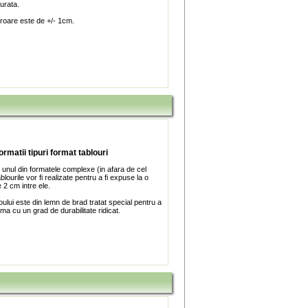
turata.
roare este de +/- 1cm.
ormatii tipuri format tablouri
 unul din formatele complexe (in afara de cel
blourile vor fi realizate pentru a fi expuse la o
 2 cm intre ele.
ului este din lemn de brad tratat special pentru a
ma cu un grad de durabilitate ridicat.