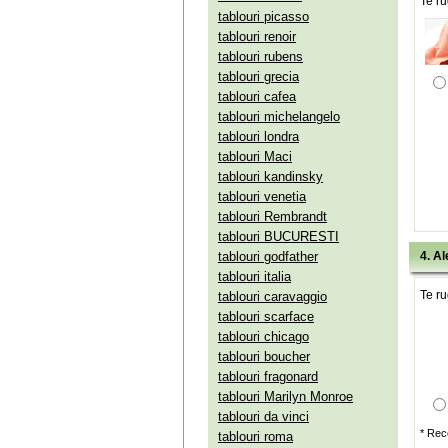
Te ru
tablouri picasso
tablouri renoir
tablouri rubens
tablouri grecia
tablouri cafea
tablouri michelangelo
tablouri londra
tablouri Maci
tablouri kandinsky
tablouri venetia
tablouri Rembrandt
tablouri BUCURESTI
tablouri godfather
4. Al
tablouri italia
Te ru
tablouri caravaggio
tablouri scarface
tablouri chicago
tablouri boucher
tablouri fragonard
tablouri Marilyn Monroe
tablouri da vinci
* Rec
tablouri roma