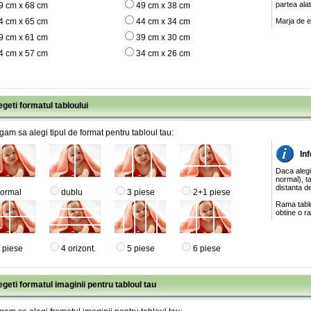
partea ala
9 cm x 68 cm
49 cm x 38 cm
4 cm x 65 cm
44 cm x 34 cm
Marja de e
9 cm x 61 cm
39 cm x 30 cm
4 cm x 57 cm
34 cm x 26 cm
egeti formatul tabloului
gam sa alegi tipul de format pentru tabloul tau:
Inf
Daca alegi
normal), ta
distanta de
ormal
dublu
3 piese
2+1 piese
Rama tablo
obtine o ra
 piese
4 orizont.
5 piese
6 piese
egeti formatul imaginii pentru tabloul tau