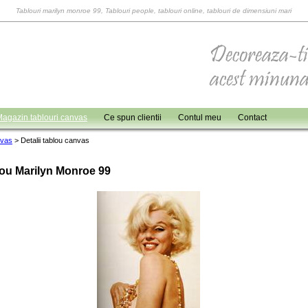
Tablouri marilyn monroe 99, Tablouri people, tablouri online, tablouri de dimensiuni mari
agazin tablouri canvas
Ce spun clientii
Contul meu
Contact
nvas
>
Detalii tablou canvas
ou Marilyn Monroe 99