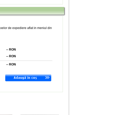
xelor de expediere aflat in meniul din
--
RON
--
RON
--
RON