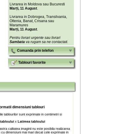
Livrarea in Moldova sau Bucuresti
Marți, 11 August
.
Livrarea in Dobrogea, Transilvania,
Oltenia, Banat, Crisana sau
Maramures
Marți, 11 August
.
Pentru livrari urgente sau livrari
Sambata
va rugam sa ne contactati.
Comanda prin telefon
Tablouri favorite
formatii dimensiuni tablouri
e tablourilor sunt exprimate in centimetri si
 tabloului
x
Latimea tabloului
stra calitatea imaginii nu este posibila realizarea
u cu dimensiuni mai mari decat cele exprimate in