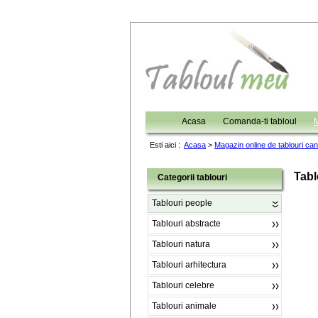
Acasa
Comanda-ti tabloul
M
Esti aici :
Acasa
>
Magazin online de tablouri ca
Tabl
Categorii tablouri
Tablouri people
Tablouri abstracte
Tablouri natura
Tablouri arhitectura
Tablouri celebre
Tablouri animale