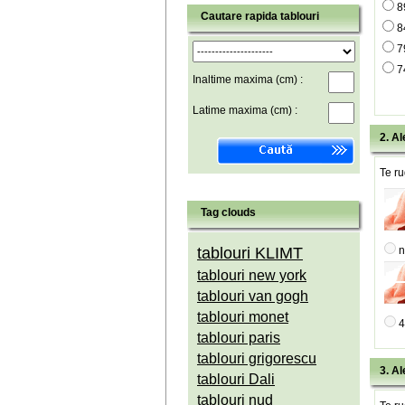
8
Cautare rapida tablouri
8
7
7
Inaltime maxima (cm) :
Latime maxima (cm) :
2. Al
Te ru
Tag clouds
tablouri KLIMT
n
tablouri new york
tablouri van gogh
tablouri monet
4
tablouri paris
tablouri grigorescu
3. Al
tablouri Dali
tablouri nud