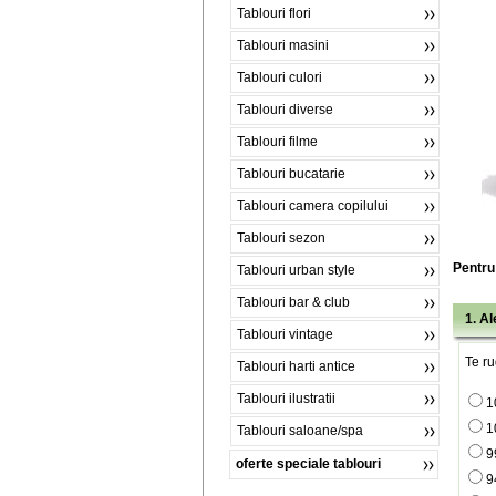
Tablouri flori
Tablouri masini
Tablouri culori
Tablouri diverse
Tablouri filme
Tablouri bucatarie
Tablouri camera copilului
Tablouri sezon
Pentru 
Tablouri urban style
Tablouri bar & club
1. A
Tablouri vintage
Te ru
Tablouri harti antice
Tablouri ilustratii
1
1
Tablouri saloane/spa
9
oferte speciale tablouri
9