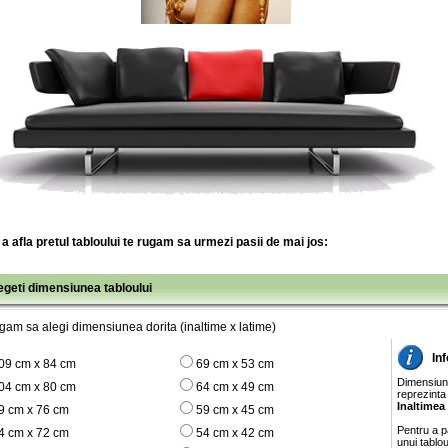
a afla pretul tabloului te rugam sa urmezi pasii de mai jos:
legeti dimensiunea tabloului
gam sa alegi dimensiunea dorita (inaltime x latime)
In
09 cm x 84 cm
69 cm x 53 cm
Dimensiunil
04 cm x 80 cm
64 cm x 49 cm
reprezinta
Inaltimea
9 cm x 76 cm
59 cm x 45 cm
Pentru a pa
4 cm x 72 cm
54 cm x 42 cm
unui tablo