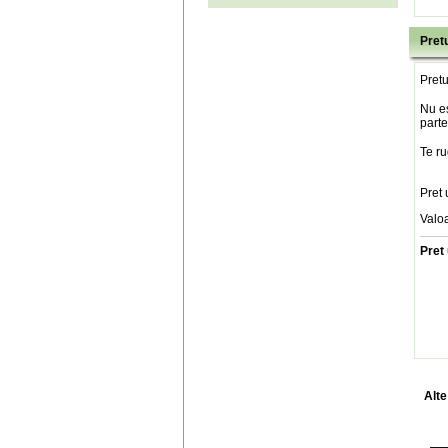
Pretu
Pretu
Nu es
parte
Te ru
Pret 
Valo
Pret 
Alte