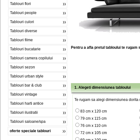
Tablouri flori
Tablouri people
Tablouri culori
Tablouri diverse
Tablouri filme
Pentru a afla pretul tabloului te rugam 
Tablouri bucatarie
Tablouri camera copilului
Tablouri sezon
Tablouri urban style
Tablouri bar & club
1. Alegeti dimensiunea tabloului
Tablouri vintage
Te rugam sa alegi dimensiunea dorita (
Tablouri harti antice
83 cm x 120 cm
Tablouri ilustratii
79 cm x 115 cm
Tablouri saloane/spa
76 cm x 110 cm
oferte speciale tablouri
72 cm x 105 cm