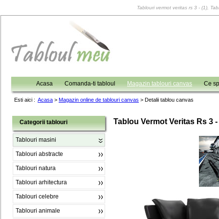
Tablouri vermot veritas rs 3 - (1), Ta
Acasa
Comanda-ti tabloul
Magazin tablouri canvas
Ce sp
Esti aici :
Acasa
>
Magazin online de tablouri canvas
>
Detalii tablou canvas
Tablou Vermot Veritas Rs 3 - 
Categorii tablouri
Tablouri masini
Tablouri abstracte
Tablouri natura
Tablouri arhitectura
Tablouri celebre
Tablouri animale