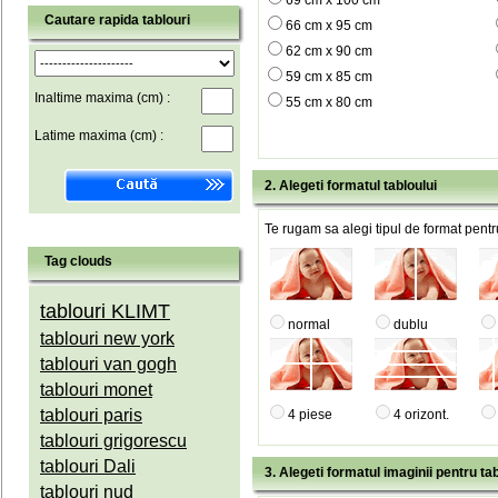
69 cm x 100 cm
Cautare rapida tablouri
66 cm x 95 cm
62 cm x 90 cm
59 cm x 85 cm
Inaltime maxima (cm) :
55 cm x 80 cm
Latime maxima (cm) :
2. Alegeti formatul tabloului
Te rugam sa alegi tipul de format pentru
Tag clouds
tablouri KLIMT
normal
dublu
tablouri new york
tablouri van gogh
tablouri monet
tablouri paris
4 piese
4 orizont.
tablouri grigorescu
tablouri Dali
3. Alegeti formatul imaginii pentru tab
tablouri nud