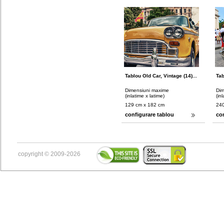
Tablou Old Car, Vintage (14)...
Tab
Dimensiuni maxime
Dim
(inlatime x latime)
(in
129 cm x 182 cm
240
configurare tablou
co
copyright © 2009-2026