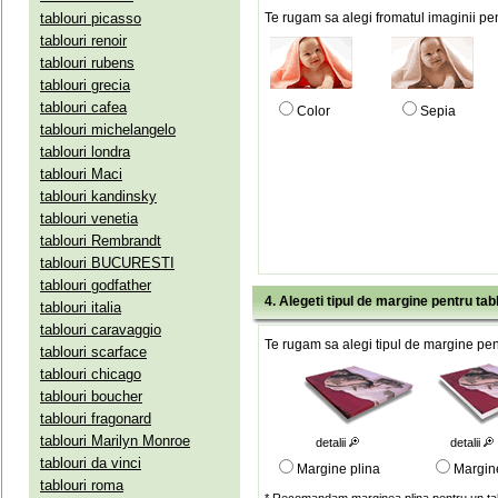
tablouri picasso
Te rugam sa alegi fromatul imaginii pen
tablouri renoir
tablouri rubens
tablouri grecia
tablouri cafea
Color
Sepia
tablouri michelangelo
tablouri londra
tablouri Maci
tablouri kandinsky
tablouri venetia
tablouri Rembrandt
tablouri BUCURESTI
tablouri godfather
4. Alegeti tipul de margine pentru tab
tablouri italia
tablouri caravaggio
Te rugam sa alegi tipul de margine pent
tablouri scarface
tablouri chicago
tablouri boucher
tablouri fragonard
tablouri Marilyn Monroe
detalii
detalii
tablouri da vinci
Margine plina
Margin
tablouri roma