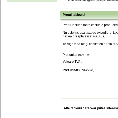
* Recomandam marginea plina pentru un tab
Pretul tabloului
Pretul include toate costurile produceri
Nu este inclusa taxa de expediere, taxa
partea dreapta afisat mai sus.
Te rugam sa alegi cantitatea dorita si 
Pret unitar
:
(fara TVA)
Valoare TVA
:
Pret unitar
:
(TVA inclus)
Alte tablouri care v-ar putea interes