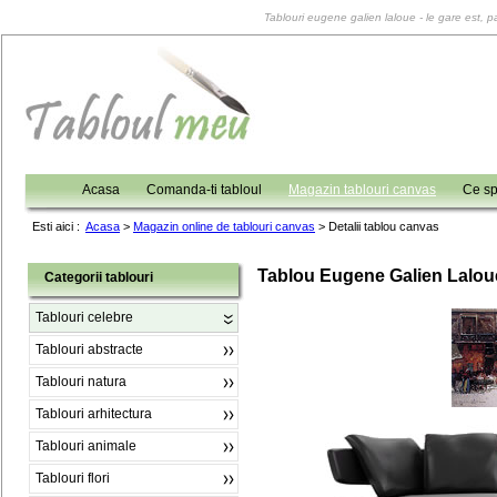
Tablouri eugene galien laloue - le gare est, pa
Acasa
Comanda-ti tabloul
Magazin tablouri canvas
Ce sp
Esti aici :
Acasa
>
Magazin online de tablouri canvas
>
Detalii tablou canvas
Tablou Eugene Galien Laloue
Categorii tablouri
Tablouri celebre
Tablouri abstracte
Tablouri natura
Tablouri arhitectura
Tablouri animale
Tablouri flori