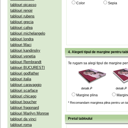
Color
Sepia
tablouri picasso
tablouri renoir
tablouri rubens
tablouri grecia
tablouri cafea
tablouri michelangelo
tablouri londra
tablouri Maci
tablouri kandinsky
4. Alegeti tipul de margine pentru tab
tablouri venetia
tablouri Rembrandt
Te rugam sa alegi tipul de margine pent
tablouri BUCURESTI
tablouri godfather
tablouri italia
tablouri caravaggio
detalii
detalii
tablouri scarface
Margine plina
Margin
tablouri chicago
tablouri boucher
* Recomandam marginea plina pentru un tab
tablouri fragonard
tablouri Marilyn Monroe
Pretul tabloului
tablouri da vinci
tablouri roma