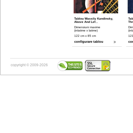
Tablou Wassily Kandinsky,
Tab
Above And Lef...
Thr
Dimensiuni maxime
Dim
(inlatime x latime)
(in
122 cm x 85 cm
121
configurare tablou
co
copyright © 2009-2026