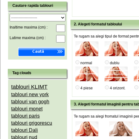
Cautare rapida tablouri
2. Alegeti formatul tabloului
Inaltime maxima (cm) :
Te rugam sa alegi tipul de format pentru
Latime maxima (cm) :
normal
dublu
Tag clouds
tablouri KLIMT
4 piese
4 orizont.
tablouri new york
tablouri van gogh
3. Alegeti formatul imaginii pentru tab
tablouri monet
tablouri paris
Te rugam sa alegi fromatul imaginii pen
tablouri grigorescu
tablouri Dali
tablouri nud