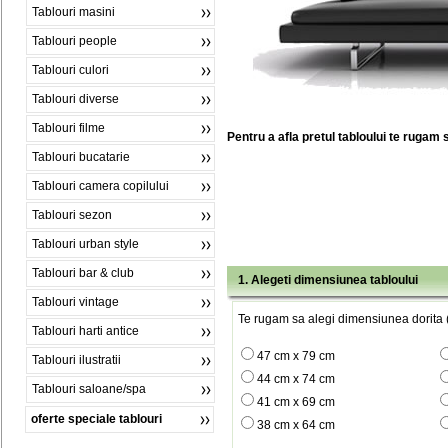
Tablouri masini
Tablouri people
Tablouri culori
Tablouri diverse
Tablouri filme
Pentru a afla pretul tabloului te rugam 
Tablouri bucatarie
Tablouri camera copilului
Tablouri sezon
Tablouri urban style
Tablouri bar & club
1. Alegeti dimensiunea tabloului
Tablouri vintage
Te rugam sa alegi dimensiunea dorita (
Tablouri harti antice
47 cm x 79 cm
Tablouri ilustratii
44 cm x 74 cm
Tablouri saloane/spa
41 cm x 69 cm
oferte speciale tablouri
38 cm x 64 cm