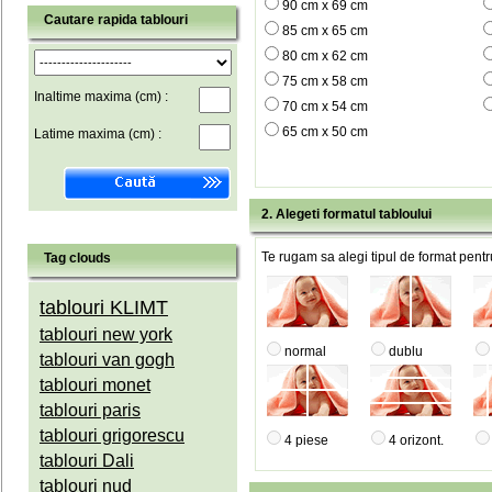
90 cm x 69 cm
Cautare rapida tablouri
85 cm x 65 cm
80 cm x 62 cm
75 cm x 58 cm
Inaltime maxima (cm) :
70 cm x 54 cm
65 cm x 50 cm
Latime maxima (cm) :
2. Alegeti formatul tabloului
Te rugam sa alegi tipul de format pentru
Tag clouds
tablouri KLIMT
tablouri new york
normal
dublu
tablouri van gogh
tablouri monet
tablouri paris
tablouri grigorescu
4 piese
4 orizont.
tablouri Dali
tablouri nud