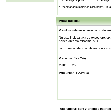
Margine plina
Margin
* Recomandam marginea plina pentru un tab
Pretul tabloului
Pretul include toate costurile produceri
Nu este inclusa taxa de expediere, taxa
partea dreapta afisat mai sus.
Te rugam sa alegi cantitatea dorita si 
Pret unitar
:
(fara TVA)
Valoare TVA
:
Pret unitar
:
(TVA inclus)
Alte tablouri care v-ar putea interes