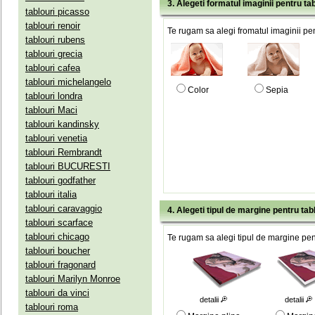
3. Alegeti formatul imaginii pentru tab
tablouri picasso
tablouri renoir
Te rugam sa alegi fromatul imaginii pen
tablouri rubens
tablouri grecia
tablouri cafea
tablouri michelangelo
Color
Sepia
tablouri londra
tablouri Maci
tablouri kandinsky
tablouri venetia
tablouri Rembrandt
tablouri BUCURESTI
tablouri godfather
tablouri italia
tablouri caravaggio
4. Alegeti tipul de margine pentru tab
tablouri scarface
tablouri chicago
Te rugam sa alegi tipul de margine pent
tablouri boucher
tablouri fragonard
tablouri Marilyn Monroe
tablouri da vinci
detalii
detalii
tablouri roma