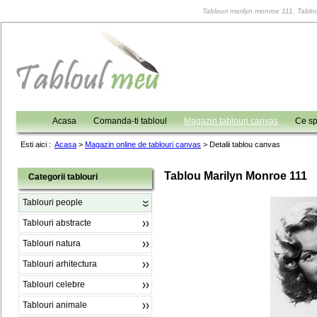
Tablouri marilyn monroe 111, Tablou
Acasa
Comanda-ti tabloul
Magazin tablouri canvas
Ce sp
Esti aici :
Acasa
>
Magazin online de tablouri canvas
>
Detalii tablou canvas
Tablou Marilyn Monroe 111
Categorii tablouri
Tablouri people
Tablouri abstracte
Tablouri natura
Tablouri arhitectura
Tablouri celebre
Tablouri animale