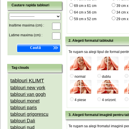
Cautare rapida tablouri
69 cm x 61 cm
39 cm x
64 cm x 56 cm
34 cm x
59 cm x 52 cm
29 cm x
Inaltime maxima (cm) :
Latime maxima (cm) :
2. Alegeti formatul tabloului
Te rugam sa alegi tipul de format pentru
Tag clouds
normal
dublu
tablouri KLIMT
tablouri new york
tablouri van gogh
4 piese
4 orizont.
tablouri monet
tablouri paris
tablouri grigorescu
3. Alegeti formatul imaginii pentru tab
tablouri Dali
Te rugam sa alegi fromatul imaginii pen
tablouri nud