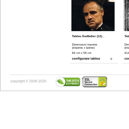
Tablou Godfather (12)...
Tab
Dimensiuni maxime
Dim
(inlatime x latime)
(in
84 cm x 59 cm
414
configurare tablou
co
copyright © 2009-2026