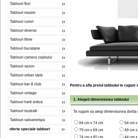
Tablouri flori
Tablouri masini
Tablouri culori
Tablouri diverse
Tablouri filme
Tablouri bucatarie
Tablouri camera copilului
Tablouri sezon
Tablouri urban style
Tablouri bar & club
Pentru a afla pretul tabloului te rugam 
Tablouri vintage
1. Alegeti dimensiunea tabloului
Tablouri harti antice
Tablouri ilustratii
Te rugam sa alegi dimensiunea dorita (
Tablouri saloane/spa
84 cm x 74 cm
54 cm x
oferte speciale tablouri
79 cm x 69 cm
49 cm x
74 cm x 65 cm
44 cm x