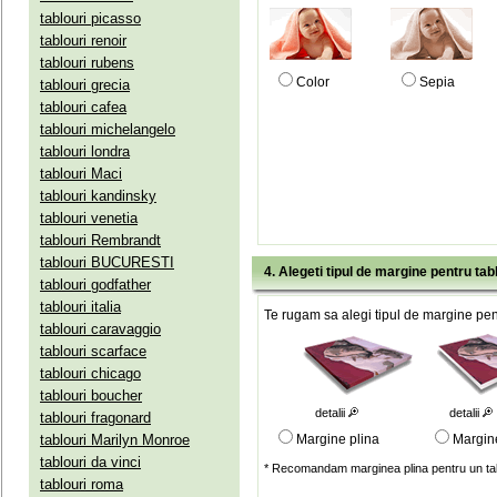
tablouri picasso
tablouri renoir
tablouri rubens
Color
Sepia
tablouri grecia
tablouri cafea
tablouri michelangelo
tablouri londra
tablouri Maci
tablouri kandinsky
tablouri venetia
tablouri Rembrandt
tablouri BUCURESTI
4. Alegeti tipul de margine pentru tab
tablouri godfather
tablouri italia
Te rugam sa alegi tipul de margine pent
tablouri caravaggio
tablouri scarface
tablouri chicago
tablouri boucher
detalii
detalii
tablouri fragonard
tablouri Marilyn Monroe
Margine plina
Margin
tablouri da vinci
* Recomandam marginea plina pentru un tab
tablouri roma