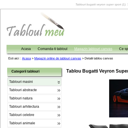
Tablouri bugatti veyron super sport (1), 
Acasa
Comanda-ti tabloul
Magazin tablouri canvas
Ce sp
Esti aici :
Acasa
>
Magazin online de tablouri canvas
>
Detalii tablou canvas
Tablou Bugatti Veyron Super
Categorii tablouri
Tablouri masini
Tablouri abstracte
Tablouri natura
Tablouri arhitectura
Tablouri celebre
Tablouri animale