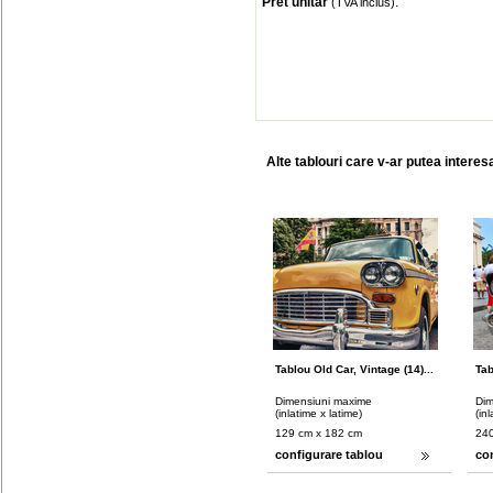
Pret unitar
:
(TVA inclus)
Alte tablouri care v-ar putea interes
Tablou Old Car, Vintage (14)...
Tab
Dimensiuni maxime
Dim
(inlatime x latime)
(in
129 cm x 182 cm
240
configurare tablou
co