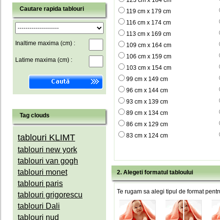
123 cm x 184 cm
Cautare rapida tablouri
119 cm x 179 cm
116 cm x 174 cm
113 cm x 169 cm
Inaltime maxima (cm) :
109 cm x 164 cm
106 cm x 159 cm
Latime maxima (cm) :
103 cm x 154 cm
99 cm x 149 cm
96 cm x 144 cm
93 cm x 139 cm
89 cm x 134 cm
Tag clouds
86 cm x 129 cm
83 cm x 124 cm
tablouri KLIMT
tablouri new york
tablouri van gogh
tablouri monet
2. Alegeti formatul tabloului
tablouri paris
Te rugam sa alegi tipul de format pentru
tablouri grigorescu
tablouri Dali
tablouri nud