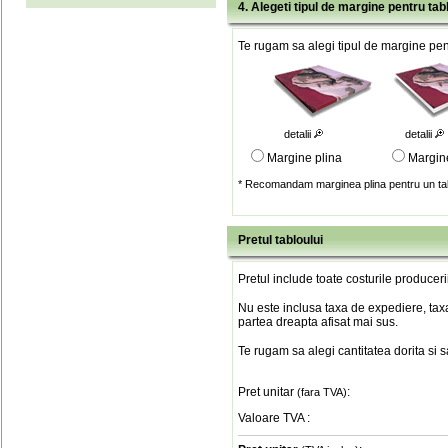
4. Alegeti tipul de margine pentru tab
Te rugam sa alegi tipul de margine pent
detalii
detalii
Margine plina
Margin
* Recomandam marginea plina pentru un tab
Pretul tabloului
Pretul include toate costurile produceri
Nu este inclusa taxa de expediere, taxa
partea dreapta afisat mai sus.
Te rugam sa alegi cantitatea dorita si 
Pret unitar
:
(fara TVA)
Valoare TVA
: