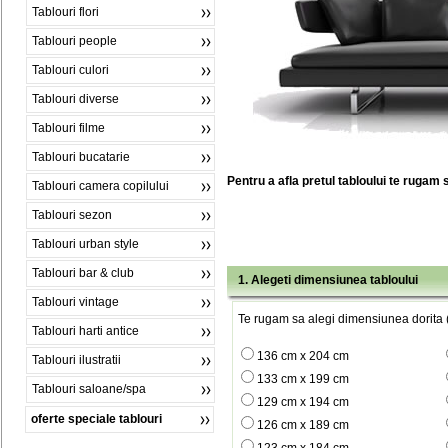
Tablouri flori
Tablouri people
Tablouri culori
Tablouri diverse
Tablouri filme
Tablouri bucatarie
Pentru a afla pretul tabloului te rugam 
Tablouri camera copilului
Tablouri sezon
Tablouri urban style
Tablouri bar & club
1. Alegeti dimensiunea tabloului
Tablouri vintage
Te rugam sa alegi dimensiunea dorita (
Tablouri harti antice
136 cm x 204 cm
Tablouri ilustratii
133 cm x 199 cm
Tablouri saloane/spa
129 cm x 194 cm
oferte speciale tablouri
126 cm x 189 cm