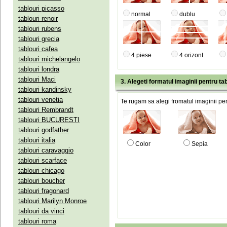
tablouri picasso
normal
dublu
tablouri renoir
tablouri rubens
tablouri grecia
tablouri cafea
4 piese
4 orizont.
tablouri michelangelo
tablouri londra
tablouri Maci
3. Alegeti formatul imaginii pentru tab
tablouri kandinsky
tablouri venetia
Te rugam sa alegi fromatul imaginii pen
tablouri Rembrandt
tablouri BUCURESTI
tablouri godfather
tablouri italia
Color
Sepia
tablouri caravaggio
tablouri scarface
tablouri chicago
tablouri boucher
tablouri fragonard
tablouri Marilyn Monroe
tablouri da vinci
tablouri roma