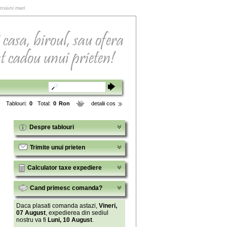
nsiuni mari
Tablouri:
0
Total:
0
Ron
detalii cos
Despre tablouri
Trimite unui prieten
Calculator taxe expediere
Cand primesc comanda?
Daca plasati comanda astazi,
Vineri,
07 August
, expedierea din sediul
nostru va fi
Luni, 10 August
.