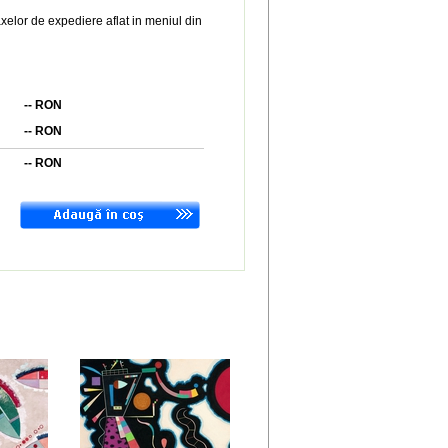
xelor de expediere aflat in meniul din
--
RON
--
RON
--
RON