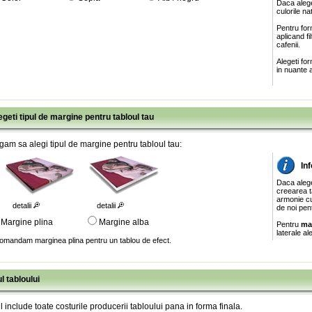
Daca alege
culorile na
Pentru for
aplicand f
cafenii.
Alegeti fo
in nuante a
egeti tipul de margine pentru tabloul tau
gam sa alegi tipul de margine pentru tabloul tau:
In
Daca aleg
creearea ta
armonie cu
detalii
detalii
de noi pen
Margine plina
Margine alba
Pentru
ma
laterale al
omandam marginea plina pentru un tablou de efect.
l tabloului
l include toate costurile producerii tabloului pana in forma finala
.