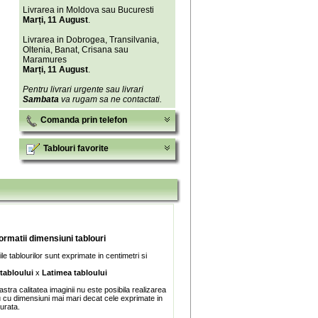
Livrarea in Moldova sau Bucuresti
Marți, 11 August
.
Livrarea in Dobrogea, Transilvania,
Oltenia, Banat, Crisana sau
Maramures
Marți, 11 August
.
Pentru livrari urgente sau livrari
Sambata
va rugam sa ne contactati.
Comanda prin telefon
Tablouri favorite
formatii dimensiuni tablouri
e tablourilor sunt exprimate in centimetri si
 tabloului
x
Latimea tabloului
stra calitatea imaginii nu este posibila realizarea
u cu dimensiuni mai mari decat cele exprimate in
turata.