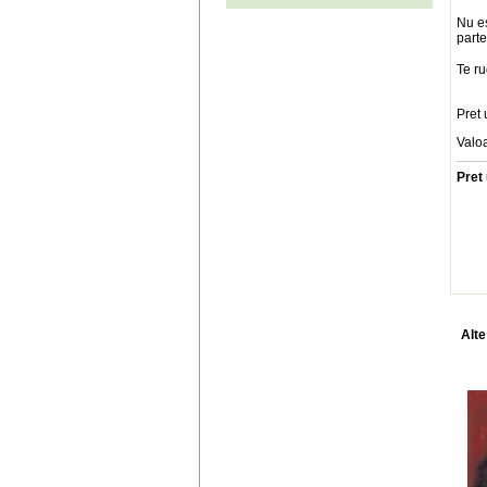
Nu es
parte
Te ru
Pret 
Valo
Pret 
Alte