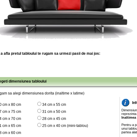
a afla pretul tabloului te rugam sa urmezi pasii de mai jos:
legeti dimensiunea tabloului
gam sa alegi dimensiunea dorita (inaltime x latime)
In
0 cm x 80 cm
34 cm x 55 cm
Dimensiunil
7 cm x 75 cm
31 cm x 50 cm
reprezinta
Inaltimea
4 cm x 70 cm
28 cm x 45 cm
Pentru a pa
1 cm x 65 cm
25 cm x 40 cm (mini-tablou)
unui tablo
partea ala
8 cm x 60 cm