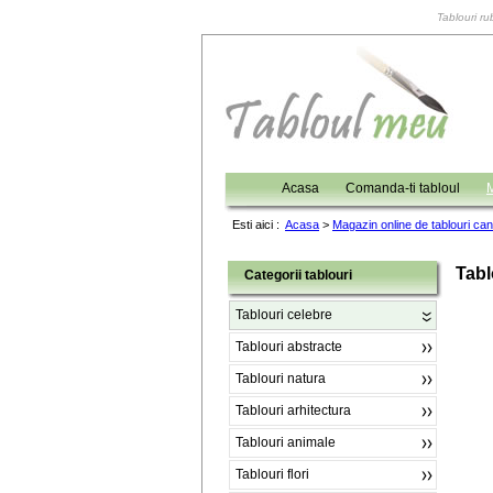
Tablouri ru
Acasa
Comanda-ti tabloul
M
Esti aici :
Acasa
>
Magazin online de tablouri ca
Tabl
Categorii tablouri
Tablouri celebre
Tablouri abstracte
Tablouri natura
Tablouri arhitectura
Tablouri animale
Tablouri flori