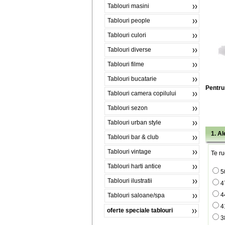
Tablouri masini
Tablouri people
Tablouri culori
Tablouri diverse
Tablouri filme
Tablouri bucatarie
Pentru 
Tablouri camera copilului
Tablouri sezon
Tablouri urban style
1. A
Tablouri bar & club
Tablouri vintage
Te ru
Tablouri harti antice
5
Tablouri ilustratii
4
4
Tablouri saloane/spa
4
oferte speciale tablouri
3