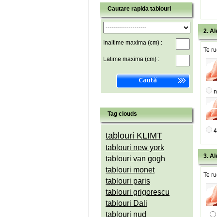
Cautare rapida tablouri
2. Al
Inaltime maxima (cm) :
Te ru
Latime maxima (cm) :
n
Tag clouds
4
tablouri KLIMT
tablouri new york
3. Al
tablouri van gogh
tablouri monet
Te ru
tablouri paris
tablouri grigorescu
tablouri Dali
tablouri nud