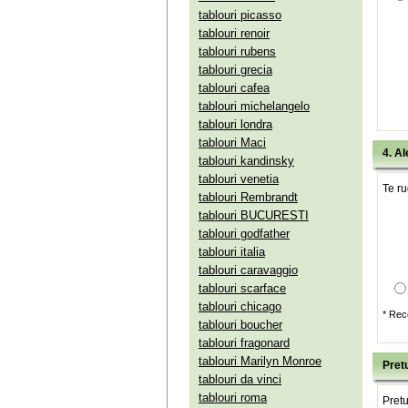
tablouri picasso
tablouri renoir
tablouri rubens
tablouri grecia
tablouri cafea
tablouri michelangelo
tablouri londra
tablouri Maci
4. Al
tablouri kandinsky
tablouri venetia
Te ru
tablouri Rembrandt
tablouri BUCURESTI
tablouri godfather
tablouri italia
tablouri caravaggio
tablouri scarface
tablouri chicago
* Rec
tablouri boucher
tablouri fragonard
tablouri Marilyn Monroe
Pretu
tablouri da vinci
tablouri roma
Pretu