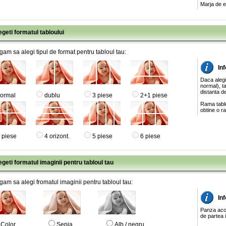
Marja de e
egeti formatul tabloului
gam sa alegi tipul de format pentru tabloul tau:
Inf
Daca alegi
normal), ta
distanta de
ormal
dublu
3 piese
2+1 piese
Rama tablo
obtine o ra
 piese
4 orizont.
5 piese
6 piese
egeti formatul imaginii pentru tabloul tau
gam sa alegi fromatul imaginii pentru tabloul tau:
In
Panza acop
de partea 
Color
Sepia
Alb / negru