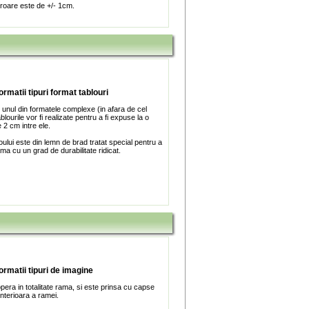
roare este de +/- 1cm.
ormatii tipuri format tablouri
 unul din formatele complexe (in afara de cel
blourile vor fi realizate pentru a fi expuse la o
 2 cm intre ele.
ului este din lemn de brad tratat special pentru a
ma cu un grad de durabilitate ridicat.
formatii tipuri de imagine
era in totalitate rama, si este prinsa cu capse
interioara a ramei.