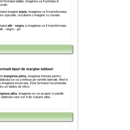
ti formatul
color
, imaginea va fi printata in
turale.
matul imaginii
sepia
, imaginea va fi transformata
iltre speciale, rezultand o imagine cu nunate
rmatul
alb - negru
si imaginea va fi transformata
lb - negru - gri.
formatii tipuri de margine tablouri
eti
marginea plina
, imaginea folosita pentru
bloului se va continua pe ramele laterale, fiind in
 imaginea incarcata. Este formatul recomandat
tru un tablou de efect.
rginea alba
, imaginea nu va acoperi si partile
e tabloului care vor fi de culoare alba.