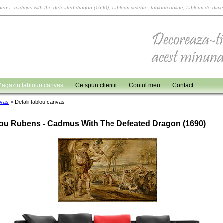
bens - cadmus with the defeated dragon (1690), Tablouri celebre, tablouri online, tablouri de dime
agazin tablouri canvas
Ce spun clientii
Contul meu
Contact
nvas
>
Detalii tablou canvas
ou Rubens - Cadmus With The Defeated Dragon (1690)