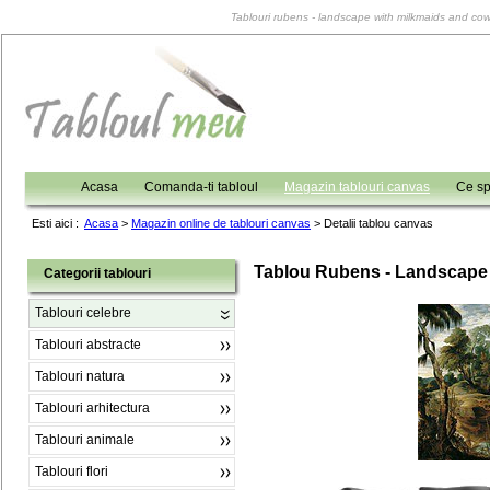
Tablouri rubens - landscape with milkmaids and cows
Acasa
Comanda-ti tabloul
Magazin tablouri canvas
Ce sp
Esti aici :
Acasa
>
Magazin online de tablouri canvas
>
Detalii tablou canvas
Tablou Rubens - Landscape 
Categorii tablouri
Tablouri celebre
Tablouri abstracte
Tablouri natura
Tablouri arhitectura
Tablouri animale
Tablouri flori