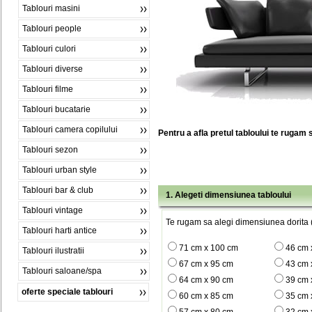
Tablouri masini
Tablouri people
Tablouri culori
Tablouri diverse
Tablouri filme
Tablouri bucatarie
Tablouri camera copilului
Pentru a afla pretul tabloului te rugam 
Tablouri sezon
Tablouri urban style
Tablouri bar & club
1. Alegeti dimensiunea tabloului
Tablouri vintage
Te rugam sa alegi dimensiunea dorita (
Tablouri harti antice
71 cm x 100 cm
46 cm 
Tablouri ilustratii
67 cm x 95 cm
43 cm 
Tablouri saloane/spa
64 cm x 90 cm
39 cm 
oferte speciale tablouri
60 cm x 85 cm
35 cm 