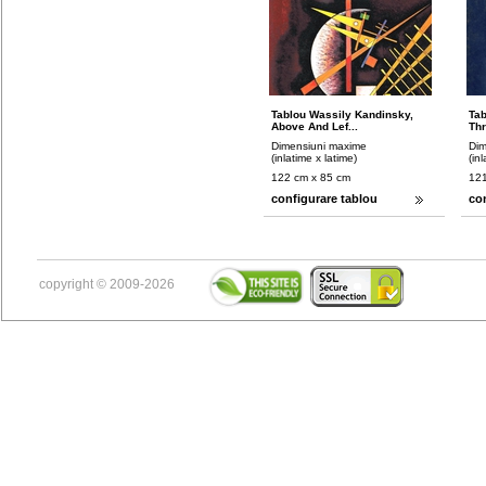
Tablou Wassily Kandinsky,
Tab
Above And Lef...
Thr
Dimensiuni maxime
Dim
(inlatime x latime)
(in
122 cm x 85 cm
121
configurare tablou
co
copyright © 2009-2026