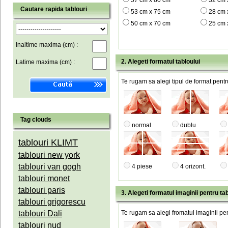
57 cm x 80 cm
32 cm 
Cautare rapida tablouri
53 cm x 75 cm
28 cm 
50 cm x 70 cm
25 cm 
Inaltime maxima (cm) :
2. Alegeti formatul tabloului
Latime maxima (cm) :
Te rugam sa alegi tipul de format pentru
Tag clouds
normal
dublu
tablouri KLIMT
tablouri new york
tablouri van gogh
4 piese
4 orizont.
tablouri monet
tablouri paris
3. Alegeti formatul imaginii pentru tab
tablouri grigorescu
tablouri Dali
Te rugam sa alegi fromatul imaginii pen
tablouri nud