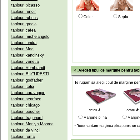
tablouri picasso
tablouri renoir
Color
Sepia
tablouri rubens
tablouri grecia
tablouri cafea
tablouri michelangelo
tablouri londra
tablouri Maci
tablouri kandinsky
tablouri venetia
tablouri Rembrandt
4. Alegeti tipul de margine pentru tab
tablouri BUCURESTI
tablouri godfather
Te rugam sa alegi tipul de margine pent
tablouri italia
tablouri caravaggio
tablouri scarface
tablouri chicago
detalii
detalii
tablouri boucher
tablouri fragonard
Margine plina
Margin
tablouri Marilyn Monroe
* Recomandam marginea plina pentru un tab
tablouri da vinci
tablouri roma