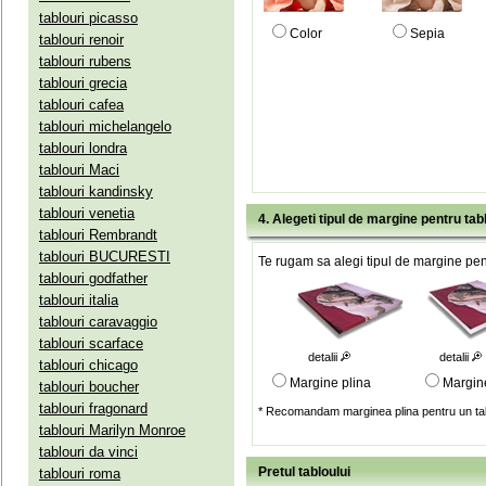
tablouri picasso
Color
Sepia
tablouri renoir
tablouri rubens
tablouri grecia
tablouri cafea
tablouri michelangelo
tablouri londra
tablouri Maci
tablouri kandinsky
tablouri venetia
4. Alegeti tipul de margine pentru tab
tablouri Rembrandt
tablouri BUCURESTI
Te rugam sa alegi tipul de margine pent
tablouri godfather
tablouri italia
tablouri caravaggio
tablouri scarface
detalii
detalii
tablouri chicago
Margine plina
Margin
tablouri boucher
tablouri fragonard
* Recomandam marginea plina pentru un tab
tablouri Marilyn Monroe
tablouri da vinci
Pretul tabloului
tablouri roma