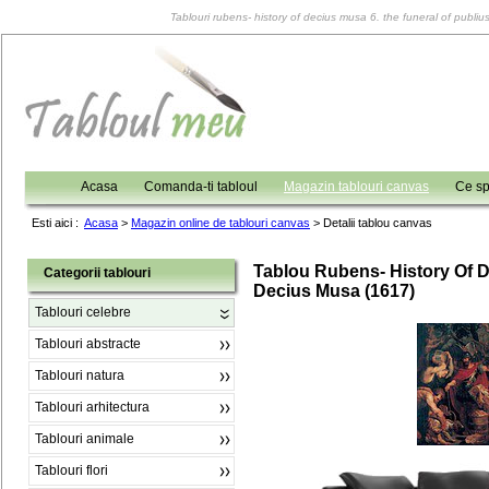
Tablouri rubens- history of decius musa 6. the funeral of publiu
Acasa
Comanda-ti tabloul
Magazin tablouri canvas
Ce sp
Esti aici :
Acasa
>
Magazin online de tablouri canvas
>
Detalii tablou canvas
Tablou Rubens- History Of D
Categorii tablouri
Decius Musa (1617)
Tablouri celebre
Tablouri abstracte
Tablouri natura
Tablouri arhitectura
Tablouri animale
Tablouri flori