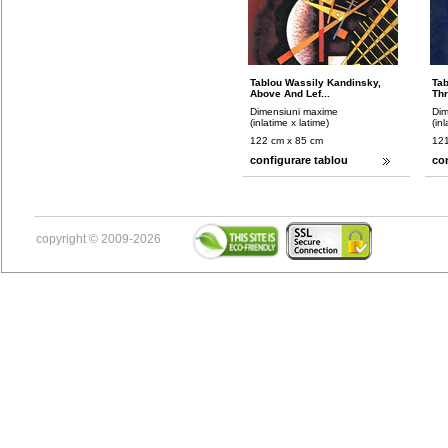
Tablou Wassily Kandinsky,
Tab
Above And Lef...
Thr
Dimensiuni maxime
Dim
(inlatime x latime)
(in
122 cm x 85 cm
121
configurare tablou
co
copyright © 2009-2026