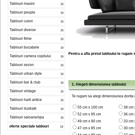
Tablouri masini
Tablouri people
Tablouri culori
Tablouri diverse
Tablouri filme
Tablouri bucatarie
Pentru a afla pretul tabloului te rugam 
Tablouri camera copilului
Tablouri sezon
Tablouri urban style
Tablouri bar & club
1. Alegeti dimensiunea tabloului
Tablouri vintage
Te rugam sa alegi dimensiunea dorita (
Tablouri harti antice
55 cm x 100 cm
38 cm 
Tablouri ilustratii
52 cm x 95 cm
36 cm 
Tablouri saloane/spa
49 cm x 90 cm
33 cm 
oferte speciale tablouri
47 cm x 85 cm
30 cm 