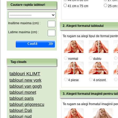
44 cm x 80 cm
27 cm 
Cautare rapida tablouri
41 cm x 75 cm
25 cm 
Inaltime maxima (cm) :
2. Alegeti formatul tabloului
Latime maxima (cm) :
Te rugam sa alegi tipul de format pentru
normal
dublu
Tag clouds
tablouri KLIMT
tablouri new york
4 piese
4 orizont.
tablouri van gogh
tablouri monet
3. Alegeti formatul imaginii pentru tab
tablouri paris
tablouri grigorescu
Te rugam sa alegi fromatul imaginii pen
tablouri Dali
tablouri nud