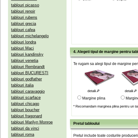
tablouri picasso
tablouri renoir
tablouri rubens
tablouri grecia
tablouri cafea
tablouri michelangelo
tablouri londra
tablouri Maci
4. Alegeti tipul de margine pentru tab
tablouri kandinsky
tablouri venetia
Te rugam sa alegi tipul de margine pent
tablouri Rembrandt
tablouri BUCURESTI
tablouri godfather
tablouri italia
tablouri caravaggio
detalii
detalii
tablouri scarface
Margine plina
Margin
tablouri chicago
* Recomandam marginea plina pentru un tab
tablouri boucher
tablouri fragonard
tablouri Marilyn Monroe
Pretul tabloului
tablouri da vinci
tablouri roma
Pretul include toate costurile produceri