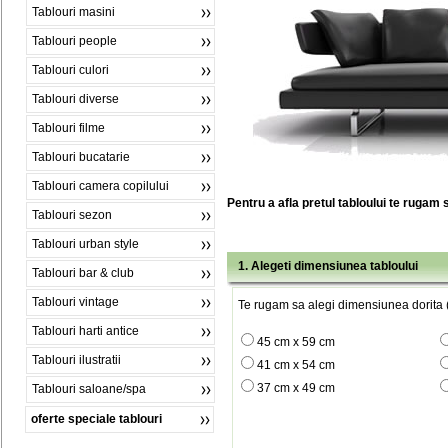
Tablouri masini
Tablouri people
Tablouri culori
Tablouri diverse
Tablouri filme
Tablouri bucatarie
Tablouri camera copilului
Pentru a afla pretul tabloului te rugam 
Tablouri sezon
Tablouri urban style
1. Alegeti dimensiunea tabloului
Tablouri bar & club
Tablouri vintage
Te rugam sa alegi dimensiunea dorita (
Tablouri harti antice
45 cm x 59 cm
Tablouri ilustratii
41 cm x 54 cm
37 cm x 49 cm
Tablouri saloane/spa
oferte speciale tablouri