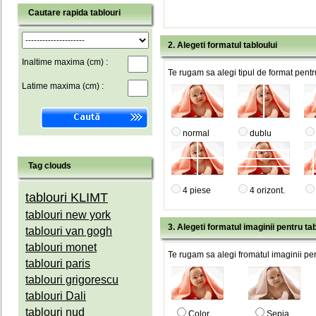
Cautare rapida tablouri
2. Alegeti formatul tabloului
Inaltime maxima (cm) :
Te rugam sa alegi tipul de format pentru
Latime maxima (cm) :
normal
dublu
Tag clouds
4 piese
4 orizont.
tablouri KLIMT
tablouri new york
3. Alegeti formatul imaginii pentru tab
tablouri van gogh
tablouri monet
Te rugam sa alegi fromatul imaginii pen
tablouri paris
tablouri grigorescu
tablouri Dali
tablouri nud
Color
Sepia