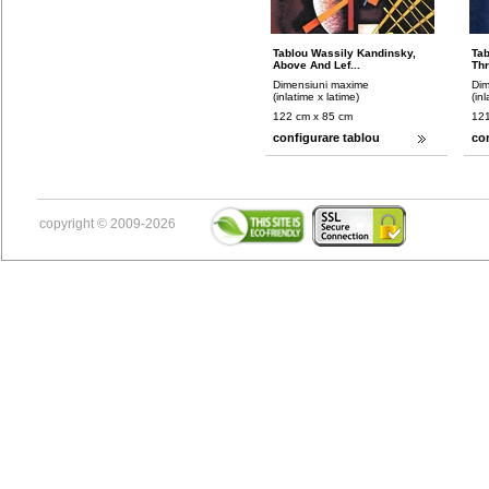
Tablou Wassily Kandinsky,
Tab
Above And Lef...
Thr
Dimensiuni maxime
Dim
(inlatime x latime)
(in
122 cm x 85 cm
121
configurare tablou
co
copyright © 2009-2026