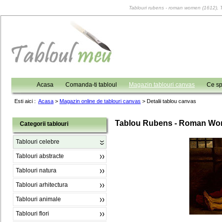
Tablouri rubens - roman women (1612), Tab
Acasa
Comanda-ti tabloul
Magazin tablouri canvas
Ce sp
Esti aici :
Acasa
>
Magazin online de tablouri canvas
>
Detalii tablou canvas
Tablou Rubens - Roman Wo
Categorii tablouri
Tablouri celebre
Tablouri abstracte
Tablouri natura
Tablouri arhitectura
Tablouri animale
Tablouri flori