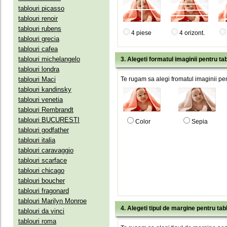
tablouri picasso
tablouri renoir
tablouri rubens
4 piese
4 orizont.
tablouri grecia
tablouri cafea
tablouri michelangelo
3. Alegeti formatul imaginii pentru tab
tablouri londra
tablouri Maci
Te rugam sa alegi fromatul imaginii pen
tablouri kandinsky
tablouri venetia
tablouri Rembrandt
tablouri BUCURESTI
Color
Sepia
tablouri godfather
tablouri italia
tablouri caravaggio
tablouri scarface
tablouri chicago
tablouri boucher
tablouri fragonard
tablouri Marilyn Monroe
4. Alegeti tipul de margine pentru tab
tablouri da vinci
tablouri roma