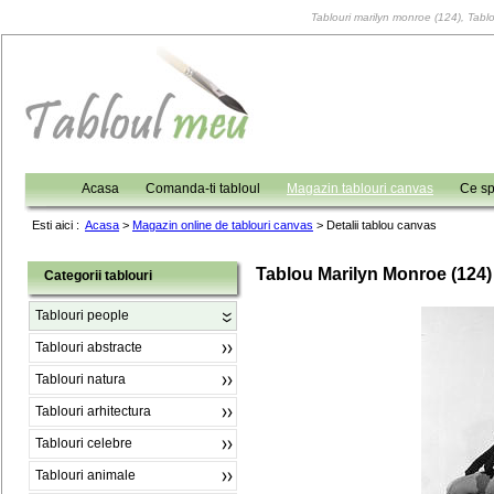
Tablouri marilyn monroe (124), Tablo
Acasa
Comanda-ti tabloul
Magazin tablouri canvas
Ce sp
Esti aici :
Acasa
>
Magazin online de tablouri canvas
>
Detalii tablou canvas
Tablou Marilyn Monroe (124)
Categorii tablouri
Tablouri people
Tablouri abstracte
Tablouri natura
Tablouri arhitectura
Tablouri celebre
Tablouri animale