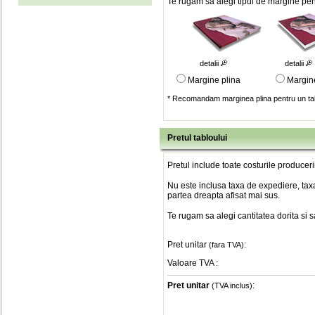
Te rugam sa alegi tipul de margine pent
detalii
detalii
Margine plina
Margin
* Recomandam marginea plina pentru un tab
Pretul tabloului
Pretul include toate costurile produceri
Nu este inclusa taxa de expediere, taxa
partea dreapta afisat mai sus.
Te rugam sa alegi cantitatea dorita si 
Pret unitar
:
(fara TVA)
Valoare TVA
:
Pret unitar
:
(TVA inclus)