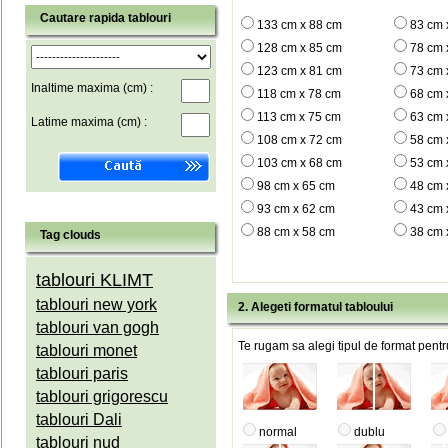
Cautare rapida tablouri
133 cm x 88 cm
83 cm 
128 cm x 85 cm
78 cm 
123 cm x 81 cm
73 cm 
Inaltime maxima (cm) :
118 cm x 78 cm
68 cm 
113 cm x 75 cm
63 cm 
Latime maxima (cm) :
108 cm x 72 cm
58 cm 
103 cm x 68 cm
53 cm 
98 cm x 65 cm
48 cm 
93 cm x 62 cm
43 cm 
88 cm x 58 cm
38 cm 
Tag clouds
tablouri KLIMT
tablouri new york
2. Alegeti formatul tabloului
tablouri van gogh
Te rugam sa alegi tipul de format pentru
tablouri monet
tablouri paris
tablouri grigorescu
tablouri Dali
normal
dublu
tablouri nud