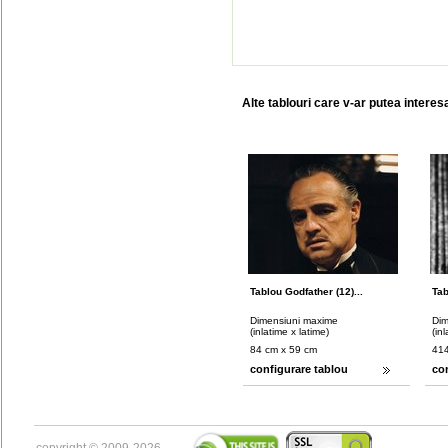
Alte tablouri care v-ar putea interes
Tablou Godfather (12)...
Tab
Dimensiuni maxime
Dim
(inlatime x latime)
(in
84 cm x 59 cm
414
configurare tablou
co